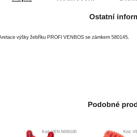
Ostatní infor
Aretace výšky žebříku PROFI VENBOS se zámkem 580145.
Podobné prod
Kód:
VEN.N500100
Kód:
V