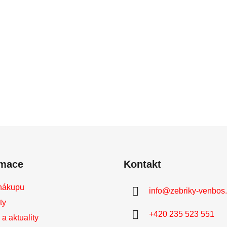
rmace
Kontakt
nákupu
info
@
zebriky-venbos
ty
+420 235 523 551
a aktuality