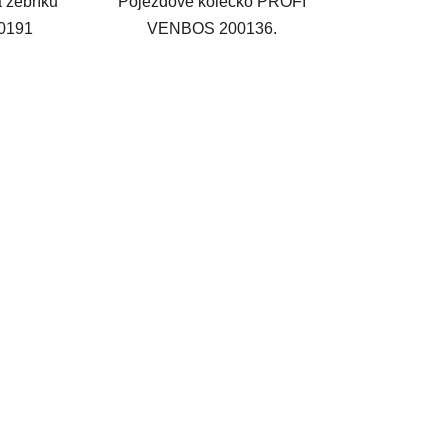
a žebříku
Pojezdové kolečko PROFI
0191
VENBOS 200136.