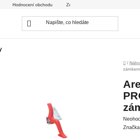
Hodnocení obchodu
Zeptejte se nás
Ke stažení
y
Domů
/
Náhra
zámkem
Are
PR
zá
Průměr
Neoho
hodnoc
Značka
produkt