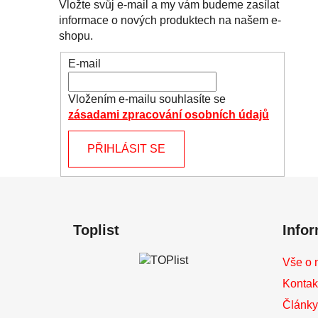
Vložte svůj e-mail a my vám budeme zasílat
informace o nových produktech na našem e-
shopu.
E-mail
Vložením e-mailu souhlasíte se
zásadami zpracování osobních údajů
PŘIHLÁSIT SE
Z
á
Toplist
Info
p
a
Vše o 
t
Kontak
í
Články 