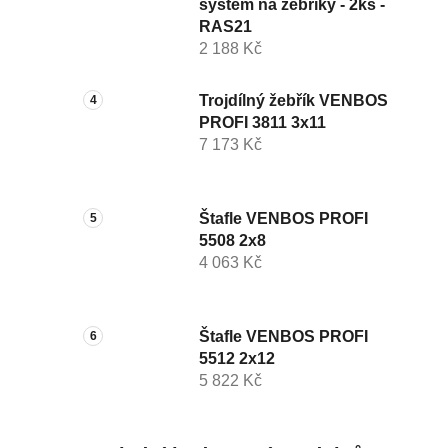
systém na žebříky - 2ks -
RAS21
2 188 Kč
Trojdílný žebřík VENBOS
PROFI 3811 3x11
7 173 Kč
Štafle VENBOS PROFI
5508 2x8
4 063 Kč
Štafle VENBOS PROFI
5512 2x12
5 822 Kč