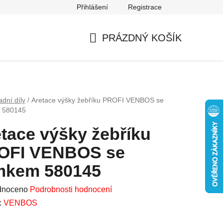
Přihlášení
Registrace
Mapa serveru
PRÁZDNÝ KOŠÍK
NÁKUPNÍ
KOŠÍK
dní díly
/
Aretace výšky žebříku PROFI VENBOS se
 580145
tace výšky žebříku
OFI VENBOS se
mkem 580145
né
dnoceno
Podrobnosti hodnocení
ení
:
VENBOS
u