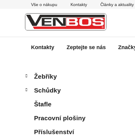
Přejít
Vše o nákupu
Kontakty
Články a aktuality
na
obsah
Kontakty
Zeptejte se nás
Značk
P
K
Přeskočit
Žebříky
a
kategorie
o
t
s
Schůdky
e
t
g
r
Štafle
o
a
r
Pracovní plošiny
i
n
e
n
Příslušenství