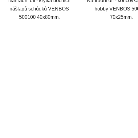
Náhradní díl - krytka bočních
Náhradní díl - koncovk
nášlapů schůdků VENBOS
hobby VENBOS 50
500100 40x80mm.
70x25mm.