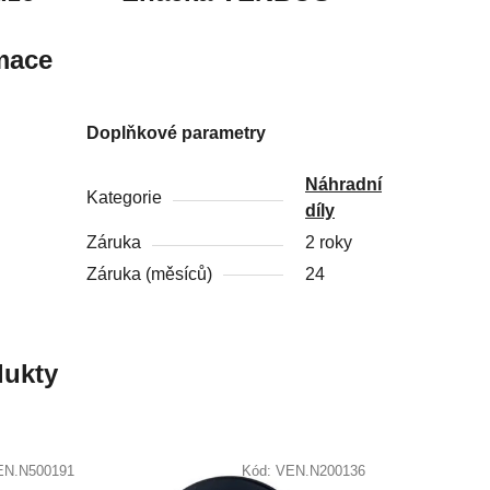
mace
Doplňkové parametry
Náhradní
Kategorie
díly
Záruka
2 roky
Záruka (měsíců)
24
ukty
EN.N500191
Kód:
VEN.N200136