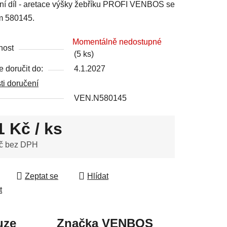
í díl - aretace výšky žebříku PROFI VENBOS se
 580145.
Momentálně nedostupné
nost
(5 ks)
ek.
 doručit do:
4.1.2027
i doručení
VEN.N580145
1 Kč
/ ks
č bez DPH
 cena:
Zeptat se
Hlídat
t
uze
Značka
VENBOS