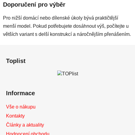
Doporučení pro výběr
Pro nižší domácí nebo dílenské úkoly bývá praktičtější
menší model. Pokud potřebujete dosáhnout výš, počítejte u
větších variant s delší konstrukcí a náročnějším přenášením.
Z
á
Toplist
p
a
t
í
Informace
Vše o nákupu
Kontakty
Články a aktuality
Hodnocení obchodu