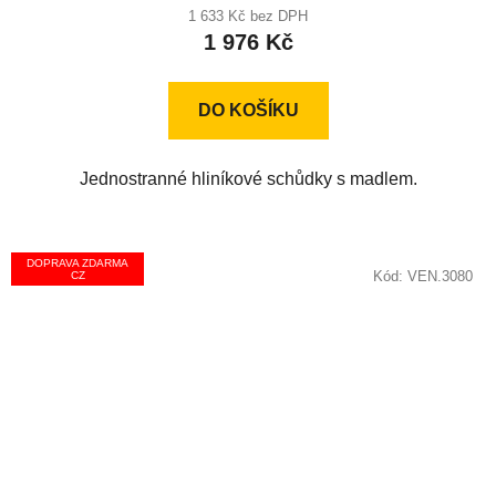
produktu
1 633 Kč bez DPH
1 976 Kč
je
5,0
z
DO KOŠÍKU
5
hvězdiček.
Jednostranné hliníkové schůdky s madlem.
DOPRAVA ZDARMA
Kód:
VEN.3080
CZ