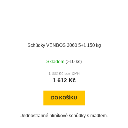
Schůdky VENBOS 3060 5+1 150 kg
Průměrné
Skladem
(>10 ks)
hodnocení
produktu
1 332 Kč bez DPH
1 612 Kč
je
4,8
z
DO KOŠÍKU
5
hvězdiček.
Jednostranné hliníkové schůdky s madlem.