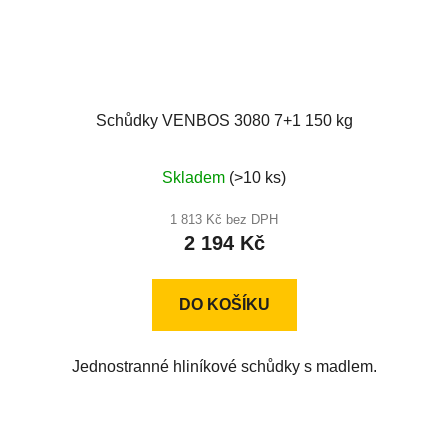
Schůdky VENBOS 3080 7+1 150 kg
Průměrné
Skladem
(>10 ks)
hodnocení
produktu
1 813 Kč bez DPH
2 194 Kč
je
5,0
z
DO KOŠÍKU
5
hvězdiček.
Jednostranné hliníkové schůdky s madlem.