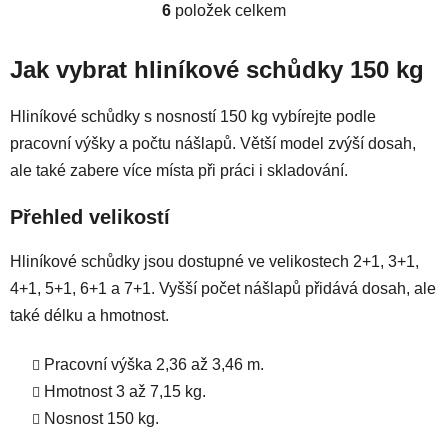
6
položek celkem
O
v
l
Jak vybrat hliníkové schůdky 150 kg
á
d
Hliníkové schůdky s nosností 150 kg vybírejte podle
a
pracovní výšky a počtu nášlapů. Větší model zvýší dosah,
c
ale také zabere více místa při práci i skladování.
í
p
Přehled velikostí
r
v
k
Hliníkové schůdky jsou dostupné ve velikostech 2+1, 3+1,
y
4+1, 5+1, 6+1 a 7+1. Vyšší počet nášlapů přidává dosah, ale
v
také délku a hmotnost.
ý
p
Pracovní výška 2,36 až 3,46 m.
i
Hmotnost 3 až 7,15 kg.
s
u
Nosnost 150 kg.