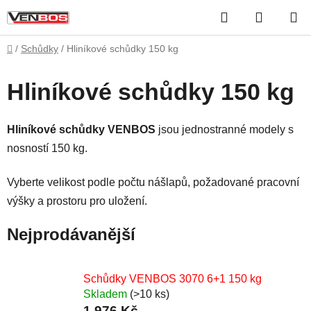
Přejít
Hledat
NÁKUP
na
obsah
KOŠÍK
Domů
/
Schůdky
/
Hliníkové schůdky 150 kg
Hliníkové schůdky 150 kg
Hliníkové schůdky VENBOS
jsou jednostranné modely s
nosností 150 kg.
Vyberte velikost podle počtu nášlapů, požadované pracovní
výšky a prostoru pro uložení.
Nejprodávanější
Schůdky VENBOS 3070 6+1 150 kg
Skladem
(>10 ks)
1 976 Kč