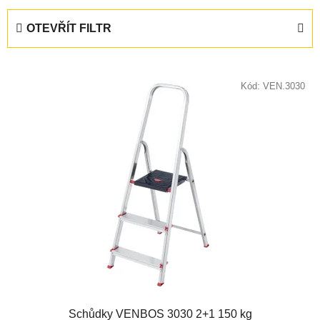
z
e
OTEVŘÍT FILTR
n
í
V
p
ý
Kód:
VEN.3030
r
p
o
i
d
s
u
p
k
r
t
o
ů
d
u
k
t
ů
Schůdky VENBOS 3030 2+1 150 kg