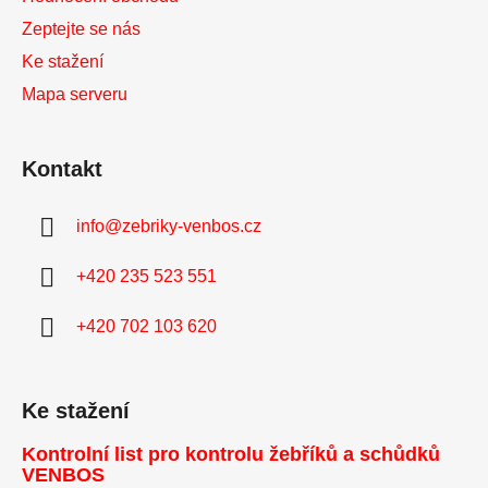
Zeptejte se nás
Ke stažení
Mapa serveru
Kontakt
info
@
zebriky-venbos.cz
+420 235 523 551
+420 702 103 620
Ke stažení
Kontrolní list pro kontrolu žebříků a schůdků
VENBOS