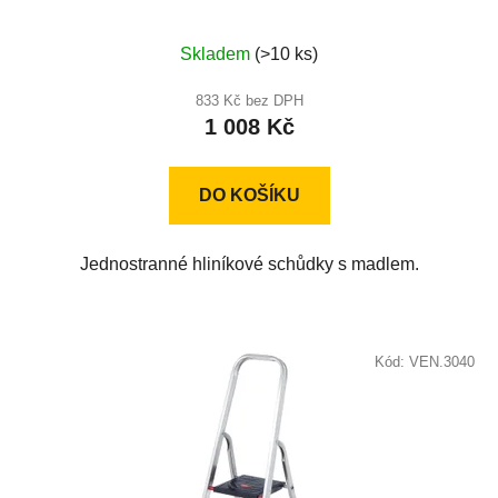
Průměrné
Skladem
(>10 ks)
hodnocení
produktu
833 Kč bez DPH
1 008 Kč
je
4,0
z
DO KOŠÍKU
5
hvězdiček.
Jednostranné hliníkové schůdky s madlem.
Kód:
VEN.3040