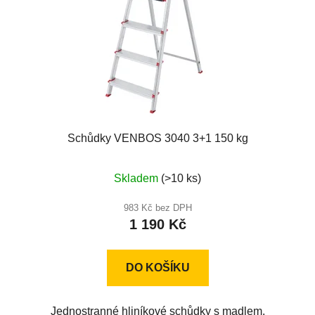
Schůdky VENBOS 3040 3+1 150 kg
Průměrné
Skladem
(>10 ks)
hodnocení
produktu
983 Kč bez DPH
1 190 Kč
je
5,0
z
DO KOŠÍKU
5
hvězdiček.
Jednostranné hliníkové schůdky s madlem.