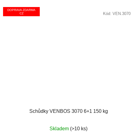
DOPRAVA ZDARMA
Kód:
VEN.3070
CZ
Schůdky VENBOS 3070 6+1 150 kg
Průměrné
Skladem
(>10 ks)
hodnocení