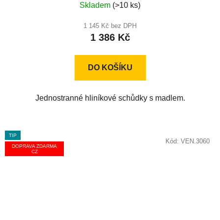
Skladem
(>10 ks)
hodnocení
produktu
1 145 Kč bez DPH
1 386 Kč
je
5,0
z
DO KOŠÍKU
5
hvězdiček.
Jednostranné hliníkové schůdky s madlem.
TIP
Kód:
VEN.3060
DOPRAVA ZDARMA
CZ