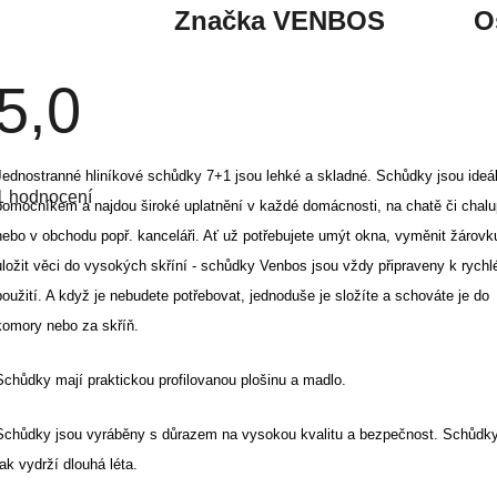
Značka
VENBOS
O
5,0
Průměrné
Jednostranné hliníkové schůdky 7+1 jsou lehké a skladné. S
chůdky jsou ideá
hodnocení
1 hodnocení
produktu
pomocníkem a najdou široké uplatnění v každé domácnosti, na chatě či chal
je
5,0
nebo v obchodu popř. kanceláři. Ať už potřebujete umýt okna, vyměnit žárovk
z
uložit věci do vysokých skříní - schůdky Venbos jsou vždy připraveny k rych
5
hvězdiček.
použití. A když je nebudete potřebovat, jednoduše je složíte a schováte je do
komory nebo za skříň.
Schůdky mají praktickou profilovanou plošinu a madlo.
Schůdky jsou vyráběny s důrazem na vysokou kvalitu a bezpečnost. Schůd
tak vydrží dlouhá léta.