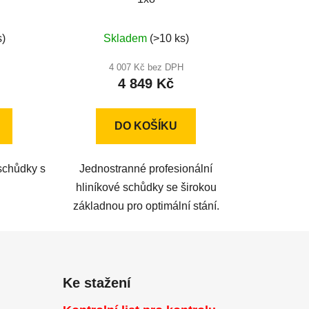
né
Průměrné
s)
Skladem
(>10 ks)
ení
hodnocení
u
produktu
4 007 Kč bez DPH
4 849 Kč
je
5,0
z
DO KOŠÍKU
5
ek.
hvězdiček.
schůdky s
Jednostranné profesionální
hliníkové schůdky se širokou
základnou pro optimální stání.
Ke stažení