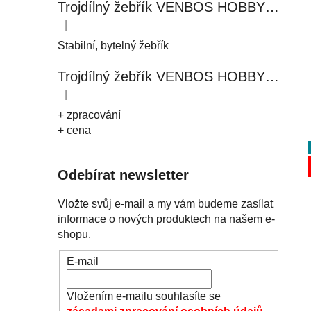
Trojdílný žebřík VENBOS HOBBY 4411 3x11
|
Hodnocení produktu je 5 z 5 hvězdiček.
Stabilní, bytelný žebřík
Trojdílný žebřík VENBOS HOBBY 4408 3x8
|
Hodnocení produktu je 5 z 5 hvězdiček.
+ zpracování
+ cena
Odebírat newsletter
Vložte svůj e-mail a my vám budeme zasílat
informace o nových produktech na našem e-
shopu.
E-mail
Vložením e-mailu souhlasíte se