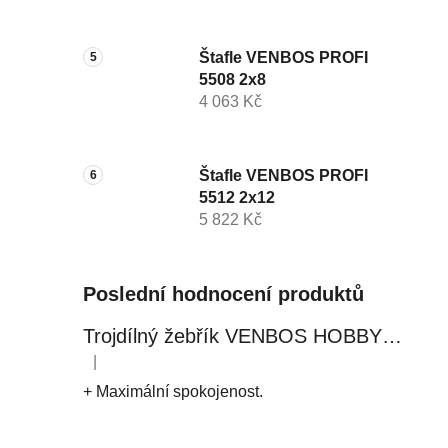
Štafle VENBOS PROFI
5508 2x8
4 063 Kč
Štafle VENBOS PROFI
5512 2x12
5 822 Kč
Poslední hodnocení produktů
Trojdílný žebřík VENBOS HOBBY 4409 3x9
|
Hodnocení produktu je 5 z 5 hvězdiček.
+ Maximální spokojenost.