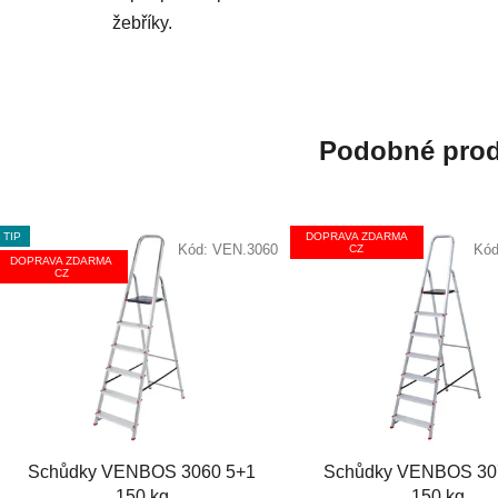
žebříky.
Podobné prod
TIP
DOPRAVA ZDARMA
Kód:
VEN.3060
Kó
CZ
DOPRAVA ZDARMA
CZ
Schůdky VENBOS 3060 5+1
Schůdky VENBOS 30
150 kg
150 kg