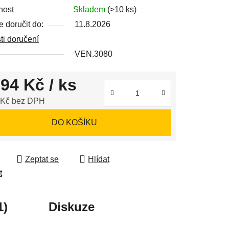
nost
Skladem
(>10 ks)
 doručit do:
11.8.2026
i doručení
ek.
VEN.3080
194 Kč
/ ks
 Kč bez DPH
 cena:
DO KOŠÍKU
Zeptat se
Hlídat
t
1)
Diskuze