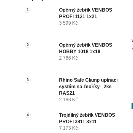
Opěrný žebřík VENBOS
PROFI 1121 1x21
3 599 Kč
Opěrný žebřík VENBOS
HOBBY 1018 1x18
2 766 Kč
Rhino Safe Clamp upínací
systém na žebříky - 2ks -
RAS21
2 188 Kč
Trojdílný žebřík VENBOS
PROFI 3811 3x11
7 173 Kč