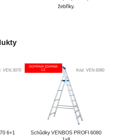
žebříky.
ukty
DOPRAVA ZDARMA
d:
VEN.3070
Kód:
VEN.6080
CZ
70 6+1
Schůdky VENBOS PROFI 6080
1x8