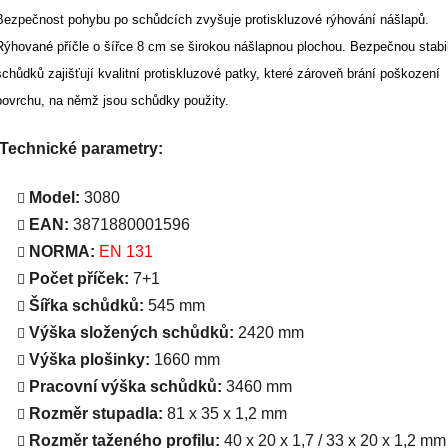
Bezpečnost pohybu po schůdcích zvyšuje protiskluzové rýhování nášlapů.
Rýhované příčle o šířce 8 cm se širokou nášlapnou plochou.
Bezpečnou stabil
schůdků zajišťují kvalitní protiskluzové patky, které zároveň brání poškození
povrchu, na němž jsou schůdky použity.
Technické parametry:
Model:
3080
EAN:
3871880001596
NORMA:
EN 131
Počet příček:
7+1
Šířka schůdků:
545 mm
Výška složených schůdků:
2420 mm
Výška plošinky:
1660 mm
Pracovní výška schůdků:
3460 mm
Rozměr stupadla:
81 x 35 x 1,2 mm
Rozměr taženého profilu:
40 x 20 x 1,7 / 33 x 20 x 1,2 mm