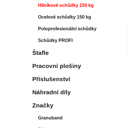
í
Hliníkové schůdky 150 kg
p
a
Ocelové schůdky 150 kg
n
Poloprofesionální schůdky
e
l
Schůdky PROFI
Štafle
Pracovní plošiny
Příslušenství
Náhradní díly
Značky
Granuband