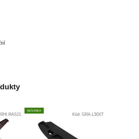
ční
odukty
NOVINKA
:
RHI.RAS21
Kód:
GRA.L30XT