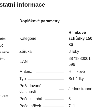
statní informace
Doplňkové parametry
Hliníkové
Kategorie
schůdky 150
lním
kg
upě
Záruka
3 roky
u nebo
3871880001
lému
EAN
596
Materiál
Hliníkové
Typ
Schůdky
Požadované
Jednostranné
vlastnosti
ky Vám
Počet stupňů
8
Počet příček
7+1