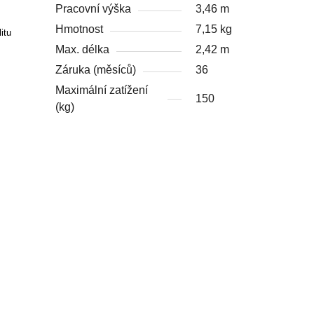
Pracovní výška
3,46 m
Hmotnost
7,15 kg
itu
Max. délka
2,42 m
Záruka (měsíců)
36
Maximální zatížení
150
(kg)