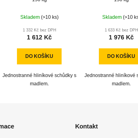
Průměrné
Průměr
Skladem
(>10 ks)
Skladem
(>10 k
hodnocení
hodnoc
produktu
produkt
1 332 Kč bez DPH
1 633 Kč bez DPH
1 612 Kč
1 976 Kč
je
je
4,8
5,0
z
z
DO KOŠÍKU
DO KOŠÍKU
5
5
hvězdiček.
hvězdič
Jednostranné hliníkové schůdky s
Jednostranné hliníkové 
madlem.
madlem.
rmace
Kontakt