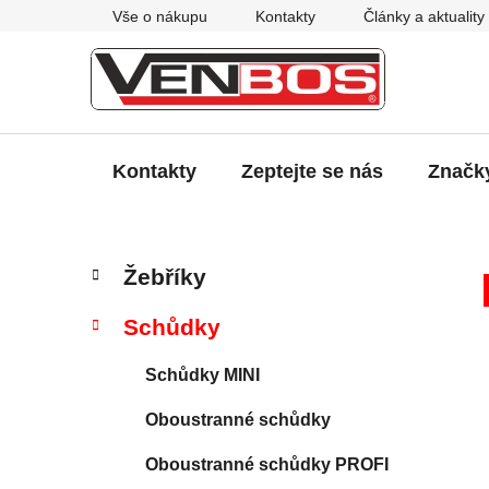
Přejít
Vše o nákupu
Kontakty
Články a aktuality
na
obsah
Kontakty
Zeptejte se nás
Značk
P
K
Přeskočit
Žebříky
a
kategorie
o
t
s
Schůdky
e
t
g
r
Schůdky MINI
o
a
r
Oboustranné schůdky
i
n
e
n
Oboustranné schůdky PROFI