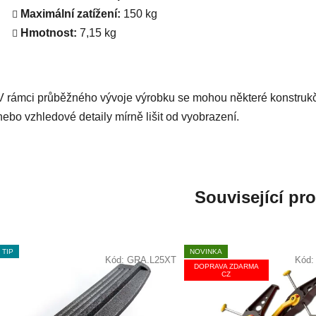
Maximální zatížení:
150 kg
Hmotnost:
7,15 kg
V rámci průběžného vývoje výrobku se mohou některé konstruk
nebo vzhledové detaily mírně lišit od vyobrazení.
Související pr
TIP
NOVINKA
Kód:
GRA.L25XT
Kód
DOPRAVA ZDARMA
CZ