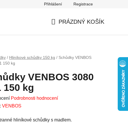
Přihlášení
Registrace
Mapa serveru
PRÁZDNÝ KOŠÍK
NÁKUPNÍ
KOŠÍK
dky
/
Hliníkové schůdky 150 kg
/
Schůdky VENBOS
1 150 kg
hůdky VENBOS 3080
 150 kg
né
ocení
Podrobnosti hodnocení
ení
:
VENBOS
u
ranné hliníkové schůdky s madlem.