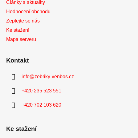
i
Články a aktuality
s
Hodnocení obchodu
u
Zeptejte se nás
Ke stažení
Mapa serveru
Kontakt
info
@
zebriky-venbos.cz
+420 235 523 551
+420 702 103 620
Ke stažení