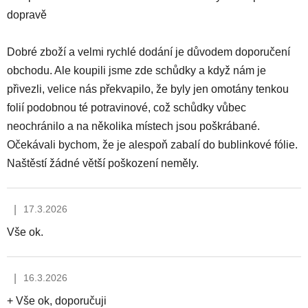
dopravě
Dobré zboží a velmi rychlé dodání je důvodem doporučení
obchodu. Ale koupili jsme zde schůdky a když nám je
přivezli, velice nás překvapilo, že byly jen omotány tenkou
folií podobnou té potravinové, což schůdky vůbec
neochránilo a na několika místech jsou poškrábané.
Očekávali bychom, že je alespoň zabalí do bublinkové fólie.
Naštěstí žádné větší poškození neměly.
|
17.3.2026
Hodnocení obchodu je 5 z 5 hvězdiček.
Vše ok.
|
16.3.2026
Hodnocení obchodu je 5 z 5 hvězdiček.
+ Vše ok, doporučuji