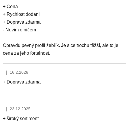
+ Cena
+ Rychlost dodani
+ Doprava zdarma
- Nevím o ničem
Opravdu pevný profil žebřík. Je sice trochu těžší, ale to je
cena za jeho fortelnost.
|
16.2.2026
Hodnocení obchodu je 5 z 5 hvězdiček.
+ Doprava zdarma
|
23.12.2025
Hodnocení obchodu je 4 z 5 hvězdiček.
+ široký sortiment