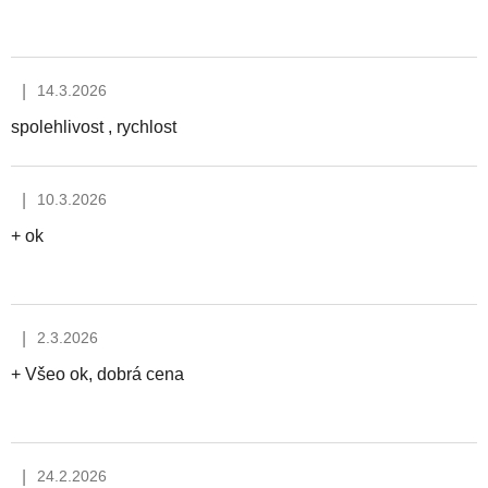
|
14.3.2026
Hodnocení obchodu je 5 z 5 hvězdiček.
spolehlivost , rychlost
|
10.3.2026
Hodnocení obchodu je 0 z 5 hvězdiček.
+ ok
|
2.3.2026
Hodnocení obchodu je 5 z 5 hvězdiček.
+ Všeo ok, dobrá cena
|
24.2.2026
Hodnocení obchodu je 5 z 5 hvězdiček.