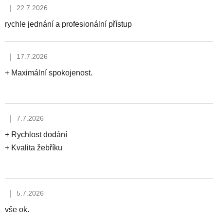
ý
|
22.7.2026
p
Hodnocení obchodu je 5 z 5 hvězdiček.
i
rychle jednání a profesionální přístup
s
h
|
17.7.2026
Hodnocení obchodu je 5 z 5 hvězdiček.
o
+ Maximální spokojenost.
d
n
o
c
|
7.7.2026
Hodnocení obchodu je 5 z 5 hvězdiček.
e
+ Rychlost dodání
n
+ Kvalita žebříku
í
|
5.7.2026
Hodnocení obchodu je 5 z 5 hvězdiček.
vše ok.