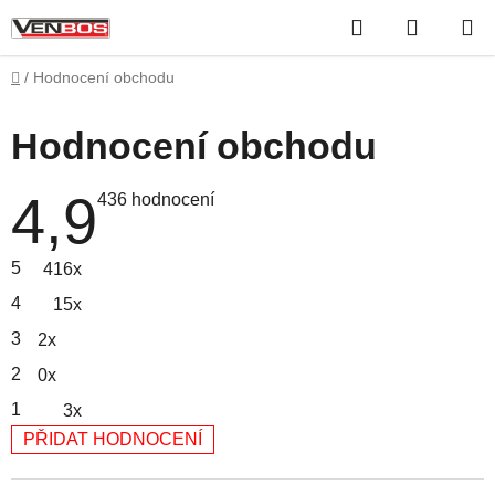
Přejít
Hledat
NÁKUP
na
obsah
KOŠÍK
Domů
/
Hodnocení obchodu
Hodnocení obchodu
4,9
Průměrné
436 hodnocení
hodnocení
obchodu
je
5
416x
4,9
z
4
15x
5
hvězdiček.
3
2x
2
0x
1
3x
PŘIDAT HODNOCENÍ
V