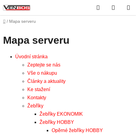
Přejít
Hledat
NÁKUP
na
obsah
KOŠÍK
Domů
/
Mapa serveru
Mapa serveru
Úvodní stránka
Zeptejte se nás
Vše o nákupu
Články a aktuality
Ke stažení
Kontakty
Žebříky
Žebříky EKONOMIK
Žebříky HOBBY
Opěrné žebříky HOBBY