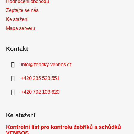
Hodnocení obchodu
Zeptejte se nás
Ke stažení
Mapa serveru
Kontakt
info
@
zebriky-venbos.cz
+420 235 523 551
+420 702 103 620
Ke stažení
Kontrolní list pro kontrolu žebříků a schůdků
VENBOS