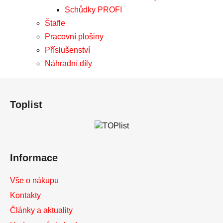
Schůdky PROFI
Štafle
Pracovní plošiny
Příslušenství
Náhradní díly
Z
á
Toplist
p
a
t
í
Informace
Vše o nákupu
Kontakty
Články a aktuality