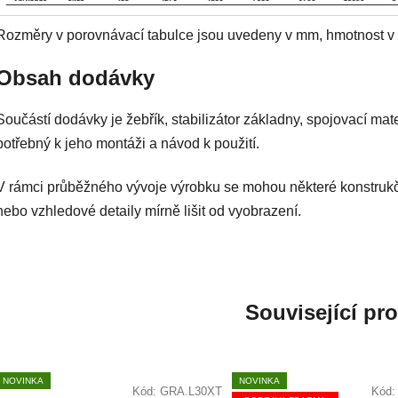
Rozměry v porovnávací tabulce jsou uvedeny v mm, hmotnost v 
Obsah dodávky
Součástí dodávky je žebřík, stabilizátor základny, spojovací mate
potřebný k jeho montáži a návod k použití.
V rámci průběžného vývoje výrobku se mohou některé konstruk
nebo vzhledové detaily mírně lišit od vyobrazení.
Související pr
NOVINKA
NOVINKA
Kód:
GRA.L30XT
Kód