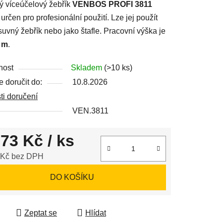
ný víceúčelový žebřík
VENBOS PROFI 3811
 určen pro profesionální použití. Lze jej použít
suvný žebřík nebo jako štafle. Pracovní výška je
 m
.
ek.
nost
Skladem
(>10 ks)
 doručit do:
10.8.2026
i doručení
VEN.3811
173 Kč
/ ks
 Kč bez DPH
 cena:
DO KOŠÍKU
Zeptat se
Hlídat