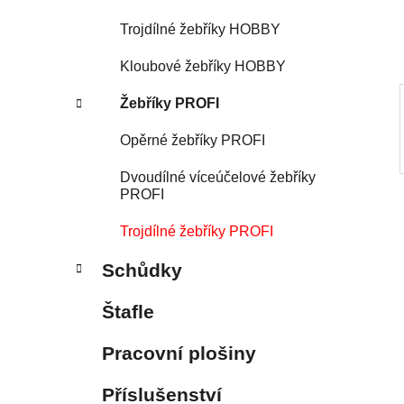
í
p
Trojdílné žebříky HOBBY
a
Kloubové žebříky HOBBY
n
e
Žebříky PROFI
l
Opěrné žebříky PROFI
Dvoudílné víceúčelové žebříky
PROFI
Trojdílné žebříky PROFI
Schůdky
Štafle
Pracovní plošiny
Příslušenství