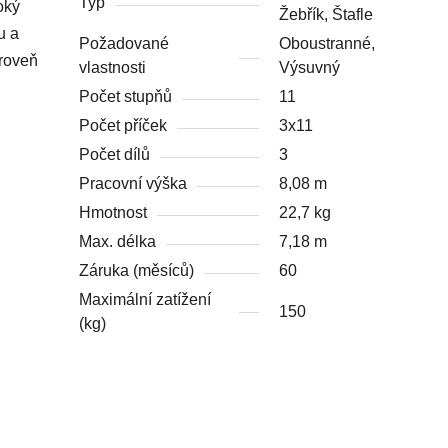
Typ
oký
Žebřík, Štafle
u a
Požadované
Oboustranné,
ároveň
vlastnosti
Výsuvný
Počet stupňů
11
Počet příček
3x11
Počet dílů
3
Pracovní výška
8,08 m
Hmotnost
22,7 kg
Max. délka
7,18 m
Záruka (měsíců)
60
Maximální zatížení
150
(kg)