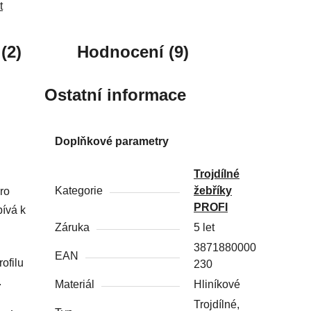
t
(2)
Hodnocení (9)
Ostatní informace
Doplňkové parametry
Trojdílné
Kategorie
žebříky
ro
PROFI
pívá k
Záruka
5 let
3871880000
EAN
rofilu
230
.
Materiál
Hliníkové
Trojdílné,