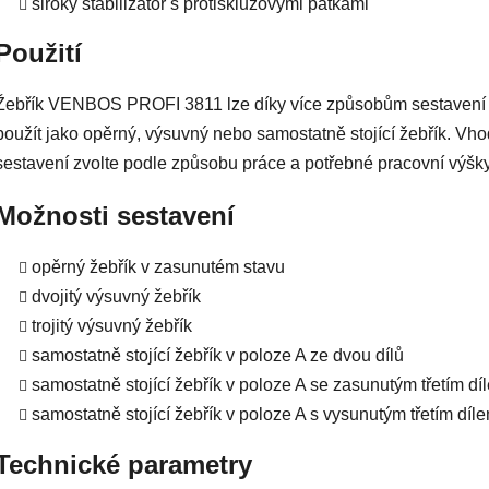
široký stabilizátor s protiskluzovými patkami
Použití
Žebřík VENBOS PROFI 3811 lze díky více způsobům sestavení
použít jako opěrný, výsuvný nebo samostatně stojící žebřík. Vh
sestavení zvolte podle způsobu práce a potřebné pracovní výšky
Možnosti sestavení
opěrný žebřík v zasunutém stavu
dvojitý výsuvný žebřík
trojitý výsuvný žebřík
samostatně stojící žebřík v poloze A ze dvou dílů
samostatně stojící žebřík v poloze A se zasunutým třetím dí
samostatně stojící žebřík v poloze A s vysunutým třetím díl
Technické parametry