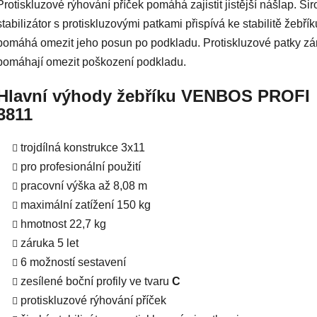
Protiskluzové rýhování příček pomáhá zajistit jistější nášlap. Šir
stabilizátor s protiskluzovými patkami přispívá ke stabilitě žebřík
pomáhá omezit jeho posun po podkladu. Protiskluzové patky z
pomáhají omezit poškození podkladu.
Hlavní výhody žebříku VENBOS PROFI
3811
trojdílná konstrukce 3x11
pro profesionální použití
pracovní výška až 8,08 m
maximální zatížení 150 kg
hmotnost 22,7 kg
záruka 5 let
6 možností sestavení
zesílené boční profily ve tvaru
C
protiskluzové rýhování příček