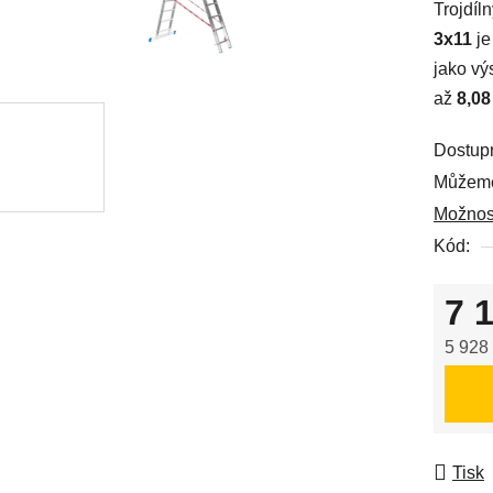
Trojdíl
je
3x11
je
5,0
jako vý
z
až
8,08
5
hvězdič
Dostup
Můžeme
Možnost
Kód:
7 
5 928
Měrná
Tisk