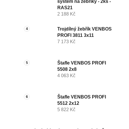
systém na žebříky - 2ks -
RAS21
2 188 Kč
Trojdílný žebřík VENBOS
PROFI 3811 3x11
7 173 Kč
Štafle VENBOS PROFI
5508 2x8
4 063 Kč
Štafle VENBOS PROFI
5512 2x12
5 822 Kč