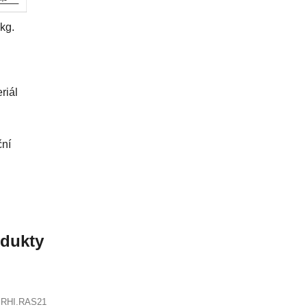
kg.
riál
ční
odukty
:
RHI.RAS21