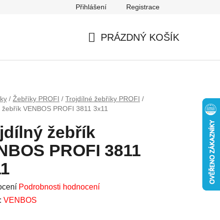
Přihlášení
Registrace
Mapa serveru
PRÁZDNÝ KOŠÍK
NÁKUPNÍ
KOŠÍK
íky
/
Žebříky PROFI
/
Trojdílné žebříky PROFI
/
ný žebřík VENBOS PROFI 3811 3x11
jdílný žebřík
NBOS PROFI 3811
11
né
ocení
Podrobnosti hodnocení
ení
:
VENBOS
u