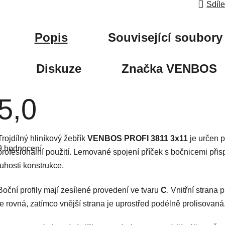
Sdíle
Popis
Související soubory 
Diskuze
Značka
VENBOS
5,0
Průměrné
Trojdílný hliníkový žebřík
VENBOS PROFI 3811 3x11
je určen p
hodnocení
9 hodnocení
produktu
profesionální použití. Lemované spojení příček s bočnicemi přis
je
tuhosti konstrukce.
5,0
z
5
hvězdiček.
Boční profily mají zesílené provedení ve tvaru
C
. Vnitřní strana p
je rovná, zatímco vnější strana je uprostřed podélně prolisovaná