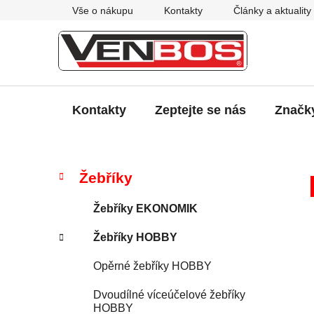
Přejít
Vše o nákupu
Kontakty
Články a aktuality
na
obsah
Kontakty
Zeptejte se nás
Značk
P
K
Přeskočit
Žebříky
a
kategorie
o
t
s
Žebříky EKONOMIK
e
t
g
Žebříky HOBBY
r
o
a
r
Opěrné žebříky HOBBY
i
n
e
n
Dvoudílné víceúčelové žebříky
HOBBY