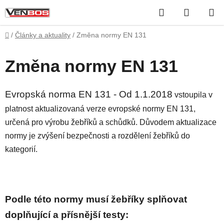
Přejít
Hledat
NÁKUP
na
obsah
KOŠÍK
Domů
/
Články a aktuality
/
Změna normy EN 131
Změna normy EN 131
Evropská norma EN 131 - Od 1.1.2018
vstoupila v
platnost aktualizovaná verze evropské normy EN 131,
určená pro výrobu žebříků a schůdků. Důvodem aktualizace
normy je zvýšení bezpečnosti a rozdělení žebříků do
kategorií.
Podle této normy musí žebříky splňovat
doplňující a přísnější testy: