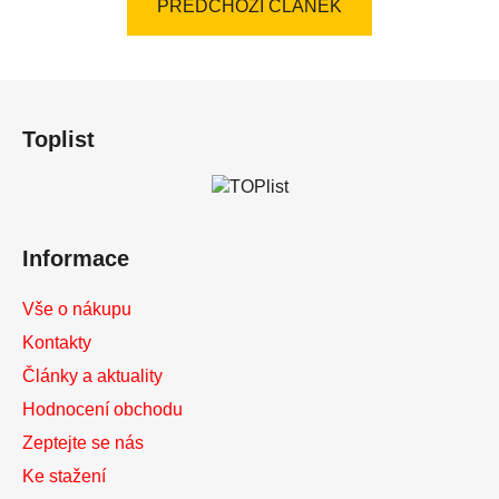
PŘEDCHOZÍ ČLÁNEK
Z
á
Toplist
p
a
t
í
Informace
Vše o nákupu
Kontakty
Články a aktuality
Hodnocení obchodu
Zeptejte se nás
Ke stažení