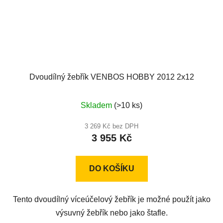
Dvoudílný žebřík VENBOS HOBBY 2012 2x12
Průměrné
Skladem
(>10 ks)
hodnocení
produktu
3 269 Kč bez DPH
3 955 Kč
je
5,0
z
DO KOŠÍKU
5
hvězdiček.
Tento dvoudílný víceúčelový žebřík je možné použít jako
výsuvný žebřík nebo jako štafle.