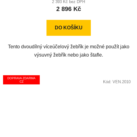
produktu
2 393 Kč bez DPH
2 896 Kč
je
5,0
z
DO KOŠÍKU
5
hvězdiček.
Tento dvoudílný víceúčelový žebřík je možné použít jako
výsuvný žebřík nebo jako štafle.
DOPRAVA ZDARMA
Kód:
VEN.2010
CZ