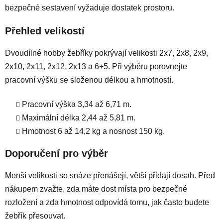
bezpečné sestavení vyžaduje dostatek prostoru.
í
p
Přehled velikostí
r
v
k
Dvoudílné hobby žebříky pokrývají velikosti 2x7, 2x8, 2x9,
y
2x10, 2x11, 2x12, 2x13 a 6+5. Při výběru porovnejte
v
pracovní výšku se složenou délkou a hmotností.
ý
p
Pracovní výška 3,34 až 6,71 m.
i
Maximální délka 2,44 až 5,81 m.
s
u
Hmotnost 6 až 14,2 kg a nosnost 150 kg.
Doporučení pro výběr
Menší velikosti se snáze přenášejí, větší přidají dosah. Před
nákupem zvažte, zda máte dost místa pro bezpečné
rozložení a zda hmotnost odpovídá tomu, jak často budete
žebřík přesouvat.