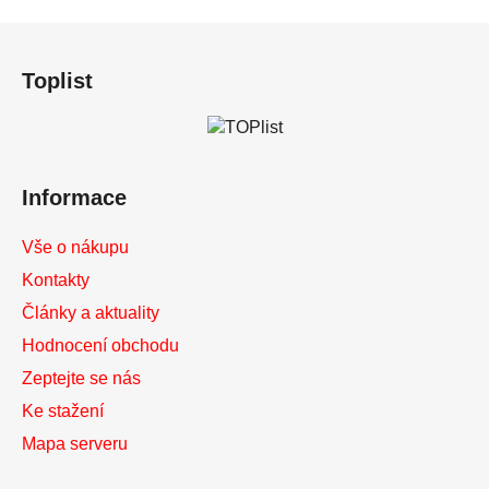
Z
á
Toplist
p
a
t
í
Informace
Vše o nákupu
Kontakty
Články a aktuality
Hodnocení obchodu
Zeptejte se nás
Ke stažení
Mapa serveru