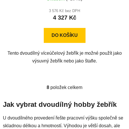
hodnocení
produktu
3 576 Kč bez DPH
4 327 Kč
je
4,0
z
DO KOŠÍKU
5
hvězdiček.
Tento dvoudílný víceúčelový žebřík je možné použít jako
výsuvný žebřík nebo jako štafle.
8
položek celkem
O
v
l
Jak vybrat dvoudílný hobby žebřík
á
d
U dvoudílného provedení řešte pracovní výšku společně se
a
skladnou délkou a hmotností. Výhodou je větší dosah, ale
c