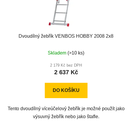
Dvoudílný žebřík VENBOS HOBBY 2008 2x8
Průměrné
Skladem
(>10 ks)
hodnocení
produktu
2 179 Kč bez DPH
2 637 Kč
je
4,8
z
DO KOŠÍKU
5
hvězdiček.
Tento dvoudílný víceúčelový žebřík je možné použít jako
výsuvný žebřík nebo jako štafle.