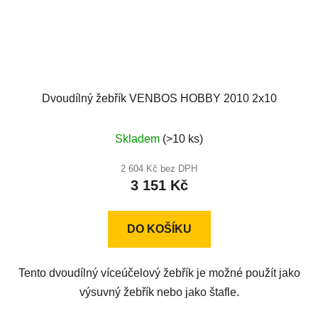
Dvoudílný žebřík VENBOS HOBBY 2010 2x10
Průměrné
Skladem
(>10 ks)
hodnocení
produktu
2 604 Kč bez DPH
3 151 Kč
je
5,0
z
DO KOŠÍKU
5
hvězdiček.
Tento dvoudílný víceúčelový žebřík je možné použít jako
výsuvný žebřík nebo jako štafle.