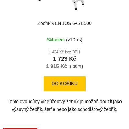
k
t
ů
Žebřík VENBOS 6+5 L500
Průměrné
Skladem
(>10 ks)
hodnocení
produktu
1 424 Kč bez DPH
1 723 Kč
je
1 915 Kč
5,0
(–10 %)
z
5
DO KOŠÍKU
hvězdiček.
Tento dvoudílný víceúčelový žebřík je možné použít jako
výsuvný žebřík, štafle nebo jako schodišťový žebřík.