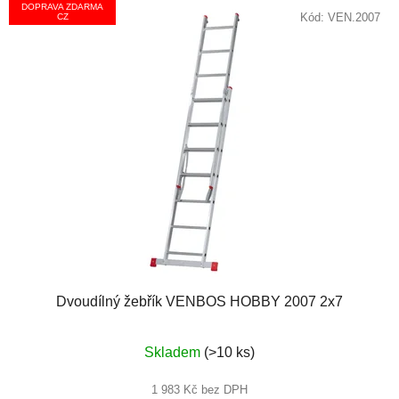
DOPRAVA ZDARMA
Kód:
VEN.2007
CZ
Dvoudílný žebřík VENBOS HOBBY 2007 2x7
Průměrné
Skladem
(>10 ks)
hodnocení
produktu
1 983 Kč bez DPH