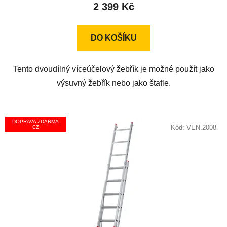
2 399 Kč
je
4,8
z
DO KOŠÍKU
5
hvězdiček.
Tento dvoudílný víceúčelový žebřík je možné použít jako
výsuvný žebřík nebo jako štafle.
DOPRAVA ZDARMA
Kód:
VEN.2008
CZ