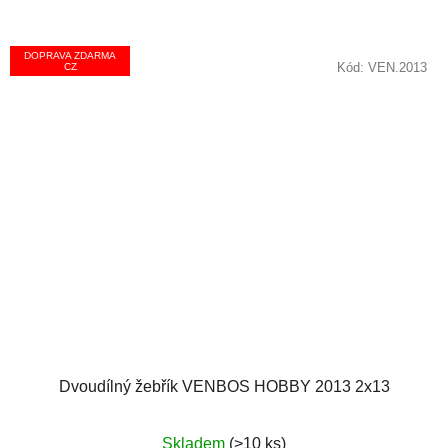
DOPRAVA ZDARMA
Kód:
VEN.2013
CZ
Dvoudílný žebřík VENBOS HOBBY 2013 2x13
Průměrné
Skladem
(>10 ks)