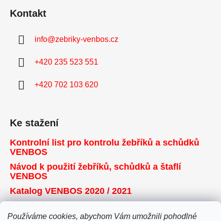
Kontakt
info
@
zebriky-venbos.cz
+420 235 523 551
+420 702 103 620
Ke stažení
Kontrolní list pro kontrolu žebříků a schůdků
VENBOS
Návod k použití žebříků, schůdků a štaflí
VENBOS
Katalog VENBOS 2020 / 2021
Používáme cookies, abychom Vám umožnili pohodlné