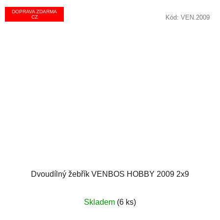
DOPRAVA ZDARMA
Kód:
VEN.2009
CZ
Dvoudílný žebřík VENBOS HOBBY 2009 2x9
Průměrné
Skladem
(6 ks)
hodnocení