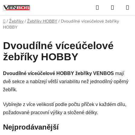
Přejít
Hledat
NÁKUP
na
obsah
KOŠÍK
Domů
/
Žebříky
/
Žebříky HOBBY
/
Dvoudílné víceúčelové žebříky
HOBBY
Dvoudílné víceúčelové
žebříky HOBBY
Dvoudílné víceúčelové HOBBY žebříky VENBOS
mají
dvě sekce a nabízejí větší variabilitu než jednodílný opěrný
žebřík.
Vybírejte z více velikostí podle počtu příček v každém dílu,
požadované pracovní výšky a složené délky.
Nejprodávanější