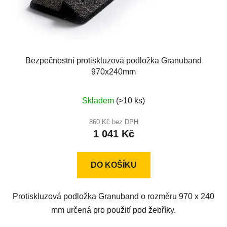
Bezpečnostní protiskluzová podložka Granuband
970x240mm
Průměrné
Skladem
(>10 ks)
hodnocení
produktu
860 Kč bez DPH
1 041 Kč
je
5,0
z
DO KOŠÍKU
5
hvězdiček.
Protiskluzová podložka Granuband o rozměru 970 x 240
mm určená pro použití pod žebříky.