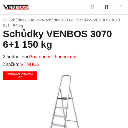
Přejít
Hledat
NÁKUP
na
obsah
KOŠÍK
Domů
/
Schůdky
/
Hliníkové schůdky 150 kg
/
Schůdky VENBOS 3070
6+1 150 kg
Schůdky VENBOS 3070
6+1 150 kg
Průměrné
2 hodnocení
Podrobnosti hodnocení
hodnocení
Značka:
VENBOS
produktu
DOPRAVA ZDARMA
CZ
je
5,0
z
5
hvězdiček.