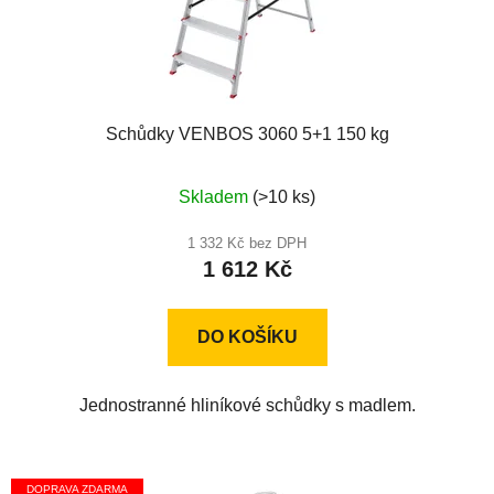
Schůdky VENBOS 3060 5+1 150 kg
Průměrné
Skladem
(>10 ks)
hodnocení
produktu
1 332 Kč bez DPH
1 612 Kč
je
4,8
z
DO KOŠÍKU
5
hvězdiček.
Jednostranné hliníkové schůdky s madlem.
DOPRAVA ZDARMA