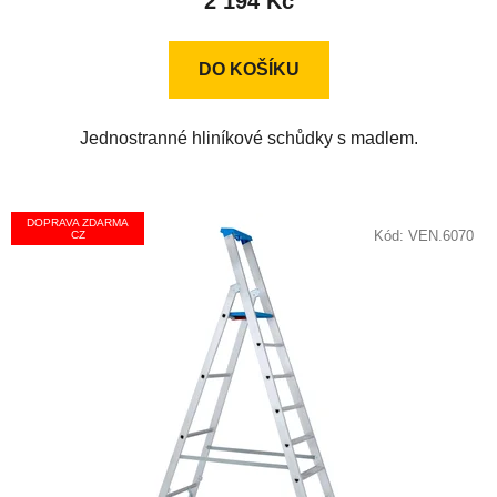
2 194 Kč
5,0
z
DO KOŠÍKU
5
hvězdiček.
Jednostranné hliníkové schůdky s madlem.
DOPRAVA ZDARMA
Kód:
VEN.6070
CZ