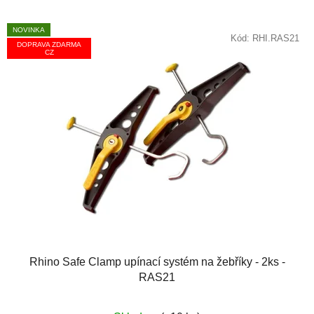
NOVINKA
Kód:
RHI.RAS21
DOPRAVA ZDARMA
CZ
Rhino Safe Clamp upínací systém na žebříky - 2ks -
RAS21
Průměrné