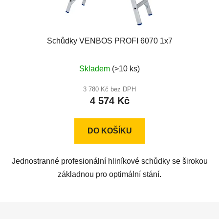
Schůdky VENBOS PROFI 6070 1x7
Průměrné
Skladem
(>10 ks)
hodnocení
produktu
3 780 Kč bez DPH
4 574 Kč
je
5,0
z
DO KOŠÍKU
5
hvězdiček.
Jednostranné profesionální hliníkové schůdky se širokou
základnou pro optimální stání.
Z