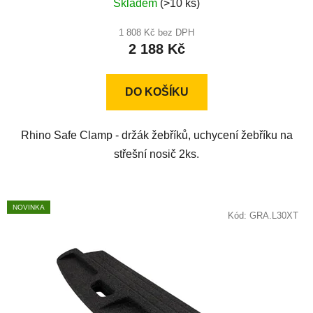
Skladem
(>10 ks)
hodnocení
produktu
1 808 Kč bez DPH
2 188 Kč
je
5,0
z
DO KOŠÍKU
5
hvězdiček.
Rhino Safe Clamp - držák žebříků, uchycení žebříku na
střešní nosič 2ks.
NOVINKA
Kód:
GRA.L30XT