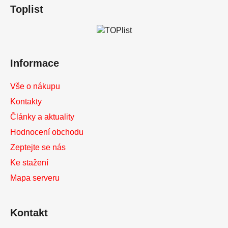
á
Toplist
p
a
t
í
Informace
Vše o nákupu
Kontakty
Články a aktuality
Hodnocení obchodu
Zeptejte se nás
Ke stažení
Mapa serveru
Kontakt