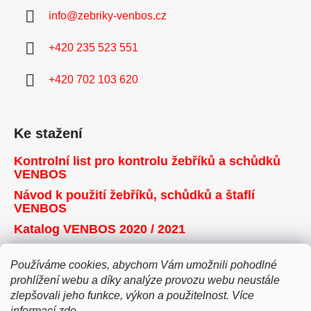
info
@
zebriky-venbos.cz
+420 235 523 551
+420 702 103 620
Ke stažení
Kontrolní list pro kontrolu žebříků a schůdků
VENBOS
Návod k použití žebříků, schůdků a štaflí
VENBOS
Katalog VENBOS 2020 / 2021
Používáme cookies, abychom Vám umožnili pohodlné
Přijímáme online platby
prohlížení webu a díky analýze provozu webu neustále
zlepšovali jeho funkce, výkon a použitelnost. Více
informací
zde
.