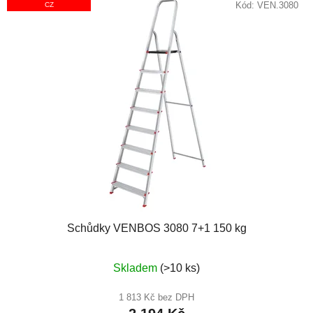
Kód:
VEN.3080
CZ
Schůdky VENBOS 3080 7+1 150 kg
Průměrné
Skladem
(>10 ks)
hodnocení
produktu
1 813 Kč bez DPH
je