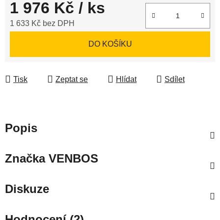
1 976 Kč
/ ks
1 633 Kč bez DPH
Měrná cena:
DO KOŠÍKU
Tisk
Zeptat se
Hlídat
Sdílet
Popis
Značka
VENBOS
Diskuze
Hodnocení (2)