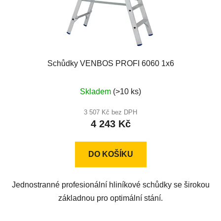
Schůdky VENBOS PROFI 6060 1x6
Průměrné
Skladem
(>10 ks)
hodnocení
produktu
3 507 Kč bez DPH
4 243 Kč
je
5,0
z
DO KOŠÍKU
5
hvězdiček.
Jednostranné profesionální hliníkové schůdky se širokou
základnou pro optimální stání.