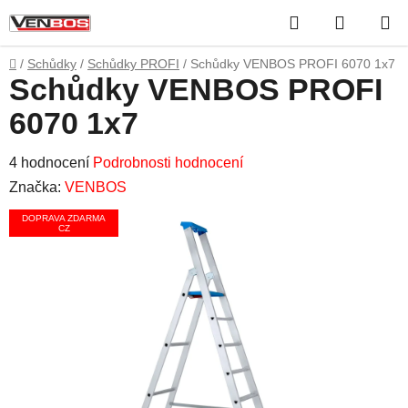
Přejít
Hledat
NÁKUP
na
obsah
KOŠÍK
Domů
/
Schůdky
/
Schůdky PROFI
/
Schůdky VENBOS PROFI 6070 1x7
Schůdky VENBOS PROFI
6070 1x7
Průměrné
4 hodnocení
Podrobnosti hodnocení
hodnocení
Značka:
VENBOS
produktu
DOPRAVA ZDARMA
CZ
je
5,0
z
5
hvězdiček.