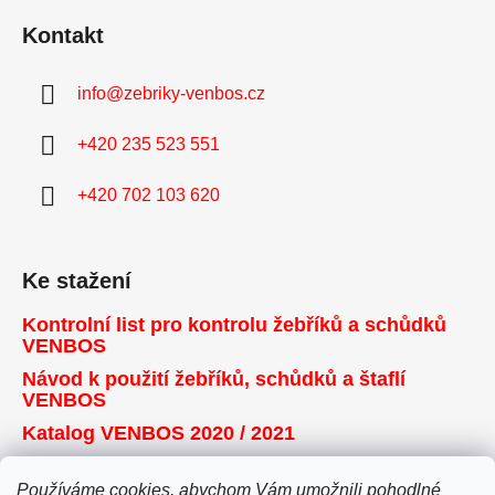
Kontakt
info
@
zebriky-venbos.cz
+420 235 523 551
+420 702 103 620
Ke stažení
Kontrolní list pro kontrolu žebříků a schůdků
VENBOS
Návod k použití žebříků, schůdků a štaflí
VENBOS
Katalog VENBOS 2020 / 2021
Používáme cookies, abychom Vám umožnili pohodlné