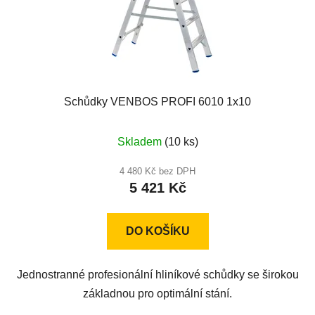
Schůdky VENBOS PROFI 6010 1x10
Průměrné
Skladem
(10 ks)
hodnocení
produktu
4 480 Kč bez DPH
5 421 Kč
je
5,0
z
DO KOŠÍKU
5
hvězdiček.
Jednostranné profesionální hliníkové schůdky se širokou
základnou pro optimální stání.