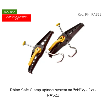
NOVINKA
Kód:
RHI.RAS21
DOPRAVA ZDARMA
CZ
Rhino Safe Clamp upínací systém na žebříky - 2ks -
RAS21
Průměrné