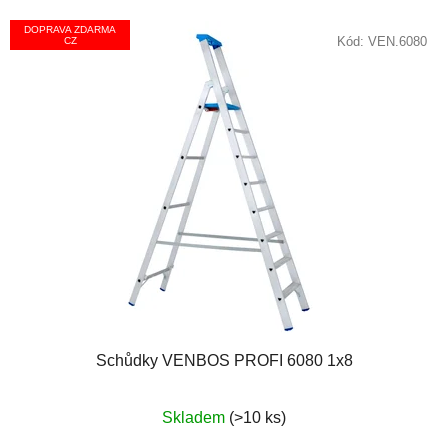
DOPRAVA ZDARMA
Kód:
VEN.6080
CZ
Schůdky VENBOS PROFI 6080 1x8
Průměrné
Skladem
(>10 ks)
hodnocení