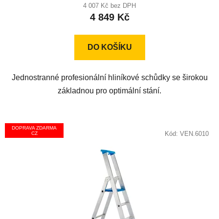
produktu
4 007 Kč bez DPH
4 849 Kč
je
5,0
z
DO KOŠÍKU
5
hvězdiček.
Jednostranné profesionální hliníkové schůdky se širokou
základnou pro optimální stání.
DOPRAVA ZDARMA
Kód:
VEN.6010
CZ