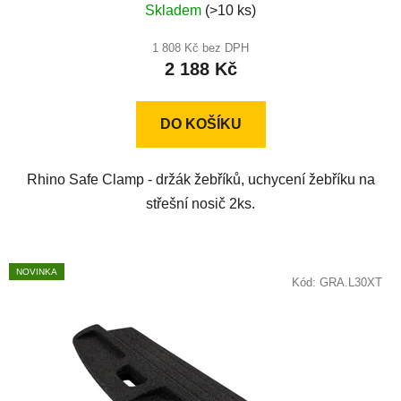
Skladem
(>10 ks)
hodnocení
produktu
1 808 Kč bez DPH
2 188 Kč
je
5,0
z
DO KOŠÍKU
5
hvězdiček.
Rhino Safe Clamp - držák žebříků, uchycení žebříku na
střešní nosič 2ks.
NOVINKA
Kód:
GRA.L30XT