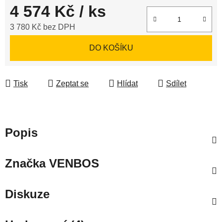
4 574 Kč
/ ks
3 780 Kč bez DPH
Měrná cena:
DO KOŠÍKU
Tisk
Zeptat se
Hlídat
Sdílet
Popis
Značka
VENBOS
Diskuze