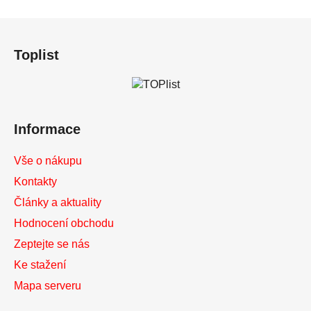
Z
á
Toplist
p
a
t
í
Informace
Vše o nákupu
Kontakty
Články a aktuality
Hodnocení obchodu
Zeptejte se nás
Ke stažení
Mapa serveru