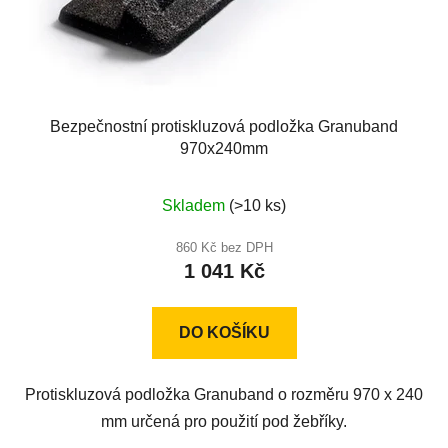
Bezpečnostní protiskluzová podložka Granuband
970x240mm
Průměrné
Skladem
(>10 ks)
hodnocení
produktu
860 Kč bez DPH
1 041 Kč
je
5,0
z
DO KOŠÍKU
5
hvězdiček.
Protiskluzová podložka Granuband o rozměru 970 x 240
mm určená pro použití pod žebříky.