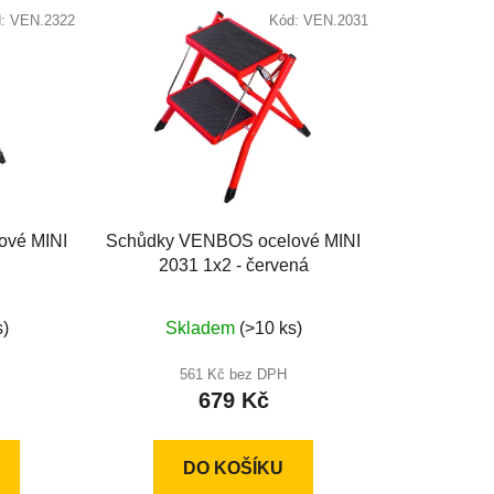
p
d:
VEN.2322
Kód:
VEN.2031
r
o
d
u
k
t
ů
ové MINI
Schůdky VENBOS ocelové MINI
2031 1x2 - červená
Průměrné
s)
Skladem
(>10 ks)
hodnocení
produktu
561 Kč bez DPH
679 Kč
je
5,0
z
DO KOŠÍKU
5