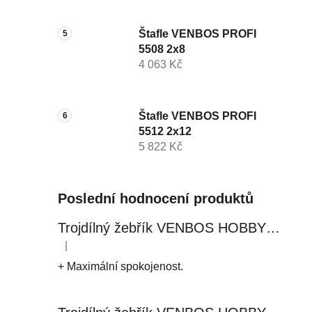
Štafle VENBOS PROFI
5508 2x8
4 063 Kč
Štafle VENBOS PROFI
5512 2x12
5 822 Kč
Poslední hodnocení produktů
Trojdílný žebřík VENBOS HOBBY 4409 3x9
|
Hodnocení produktu je 5 z 5 hvězdiček.
+ Maximální spokojenost.