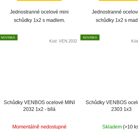
Jednostranné ocelové mini
Jednostranné ocelov
schůdky 1x2 s madlem.
schůdky 1x2 s mad
NOVINKA
NOVINKA
Kód:
VEN.2032
Kó
Schůdky VENBOS ocelové MINI
Schůdky VENBOS ocel
2032 1x2 - bílá
2303 1x3
Průměrné
Momentálně nedostupné
Skladem
(>10 k
hodnocení