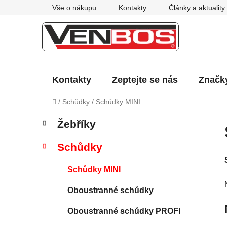
Přejít
Vše o nákupu
Kontakty
Články a aktuality
na
obsah
Kontakty
Zeptejte se nás
Značk
Domů
/
Schůdky
/
Schůdky MINI
P
K
Přeskočit
Žebříky
a
kategorie
o
t
s
Schůdky
e
t
g
r
Schůdky MINI
o
a
r
Oboustranné schůdky
i
n
e
n
Oboustranné schůdky PROFI
í