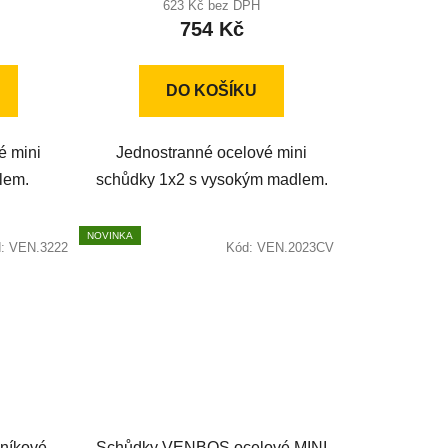
produktu
623 Kč bez DPH
754 Kč
je
5,0
z
DO KOŠÍKU
5
hvězdiček.
é mini
Jednostranné ocelové mini
lem.
schůdky 1x2 s vysokým madlem.
NOVINKA
d:
VEN.3222
Kód:
VEN.2023CV
níkové
Schůdky VENBOS ocelové MINI