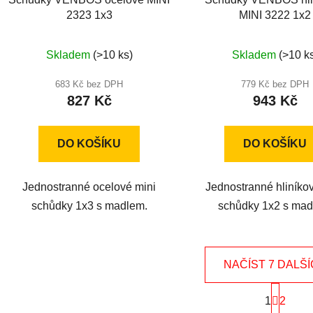
2323 1x3
MINI 3222 1x2
Průměr
Skladem
(>10 ks)
Skladem
(>10 k
hodnoc
produkt
683 Kč bez DPH
779 Kč bez DPH
827 Kč
943 Kč
je
5,0
z
DO KOŠÍKU
DO KOŠÍKU
5
hvězdič
Jednostranné ocelové mini
Jednostranné hliníko
schůdky 1x3 s madlem.
schůdky 1x2 s mad
NAČÍST 7 DALŠ
S
1
t
2
O