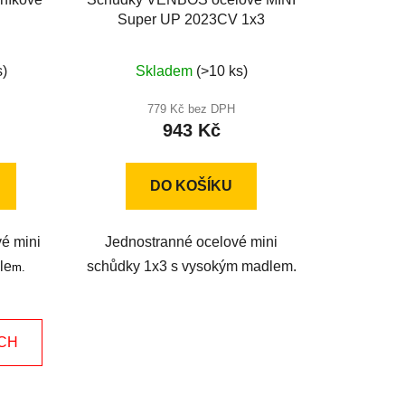
Super UP 2023CV 1x3
né
Průměrné
s)
Skladem
(>10 ks)
ení
hodnocení
u
produktu
779 Kč bez DPH
943 Kč
je
5,0
z
DO KOŠÍKU
5
ek.
hvězdiček.
vé mini
Jednostranné ocelové mini
le
schůdky 1x3 s vysokým madlem.
m.
ÍCH