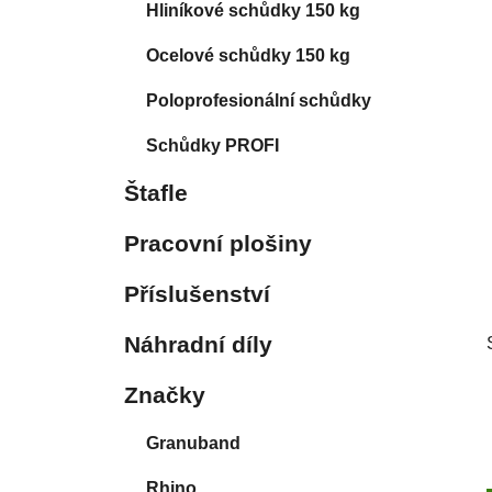
Hliníkové schůdky 150 kg
p
a
Ocelové schůdky 150 kg
n
Poloprofesionální schůdky
e
l
Schůdky PROFI
Štafle
Pracovní plošiny
Příslušenství
Náhradní díly
Značky
Granuband
Rhino