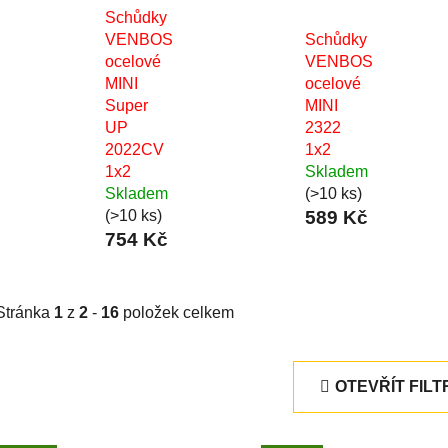
Schůdky
VENBOS
Schůdky
ocelové
VENBOS
MINI
ocelové
Super
MINI
UP
2322
2022CV
1x2
1x2
Skladem
Skladem
(>10 ks)
(>10 ks)
589 Kč
754 Kč
Stránka
1
z
2
-
16
položek celkem
OTEVŘÍT FILT
V