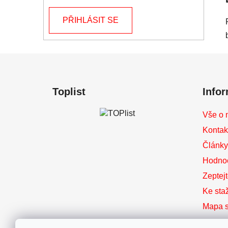
PŘIHLÁSIT SE
Z
á
Toplist
Info
p
a
Vše o 
t
Kontak
í
Články 
Hodno
Zeptej
Ke sta
Mapa s