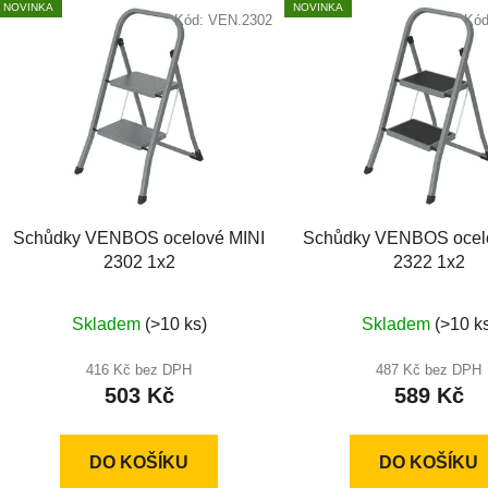
NOVINKA
NOVINKA
ý
Kód:
VEN.2302
Kó
p
i
s
p
r
o
d
Schůdky VENBOS ocelové MINI
Schůdky VENBOS ocel
u
2302 1x2
2322 1x2
k
t
Skladem
(>10 ks)
Skladem
(>10 k
ů
416 Kč bez DPH
487 Kč bez DPH
503 Kč
589 Kč
DO KOŠÍKU
DO KOŠÍKU