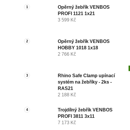
Opěrný žebřík VENBOS
PROFI 1121 1x21
3 599 Kč
Opěrný žebřík VENBOS
HOBBY 1018 1x18
2 766 Kč
Rhino Safe Clamp upínací
systém na žebříky - 2ks -
RAS21
2 188 Kč
Trojdílný žebřík VENBOS
PROFI 3811 3x11
7 173 Kč