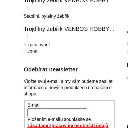
Trojdílný žebřík VENBOS HOBBY 4411 3x11
|
Hodnocení produktu je 5 z 5 hvězdiček.
Stabilní, bytelný žebřík
Trojdílný žebřík VENBOS HOBBY 4408 3x8
|
Hodnocení produktu je 5 z 5 hvězdiček.
+ zpracování
+ cena
Odebírat newsletter
Vložte svůj e-mail a my vám budeme zasílat
informace o nových produktech na našem e-
shopu.
E-mail
Vložením e-mailu souhlasíte se
zásadami zpracování osobních údajů