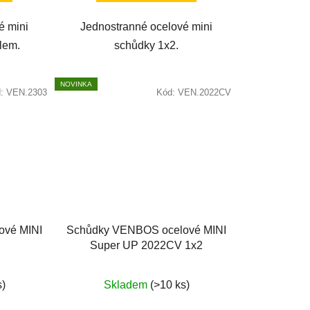
hvězdiček.
é mini
Jednostranné ocelové mini
lem.
schůdky 1x2.
NOVINKA
d:
VEN.2303
Kód:
VEN.2022CV
ové MINI
Schůdky VENBOS ocelové MINI
Super UP 2022CV 1x2
Průměrné
s)
Skladem
(>10 ks)
hodnocení