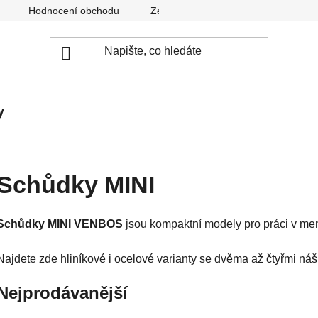
Hodnocení obchodu
Zeptejte se nás
Ke stažení
y
Schůdky MINI
Schůdky MINI VENBOS
jsou kompaktní modely pro práci v men
Najdete zde hliníkové i ocelové varianty se dvěma až čtyřmi náš
Nejprodávanější