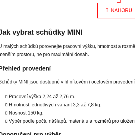
r
v
á
l
NAHORU
n
á
k
o
d
v
a
Jak vybrat schůdky MINI
á
c
n
í
U malých schůdků porovnejte pracovní výšku, hmotnost a rozměry
í
p
menším prostoru, ne pro maximální dosah.
r
v
Přehled provedení
k
y
Schůdky MINI jsou dostupné v hliníkovém i ocelovém provedení 
v
ý
p
Pracovní výška 2,24 až 2,76 m.
i
Hmotnost jednotlivých variant 3,3 až 7,8 kg.
s
Nosnost 150 kg.
u
Výběr podle počtu nášlapů, materiálu a rozměrů pro uložení
Doporučení pro výběr