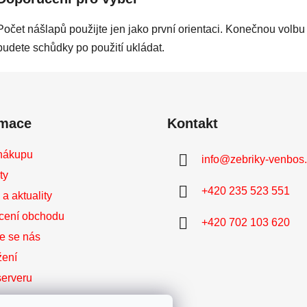
Počet nášlapů použijte jen jako první orientaci. Konečnou volbu
budete schůdky po použití ukládat.
rmace
Kontakt
nákupu
info
@
zebriky-venbos
ty
+420 235 523 551
a aktuality
cení obchodu
+420 702 103 620
te se nás
žení
erveru