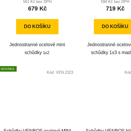
produktu
561 Kč bez DPH
594 Kč bez DPH
679 Kč
719 Kč
je
5,0
z
DO KOŠÍKU
DO KOŠÍKU
5
hvězdiček.
Jednostranné ocelové mini
Jednostranné ocelov
schůdky
schůdky 1x3 s mad
1x2.
NOVINKA
Kód:
VEN.2323
Kó
Schůdky VENBOS ocelové MINI
Schůdky VENBOS hli