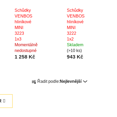
Schůdky
Schůdky
VENBOS
VENBOS
hliníkové
hliníkové
MINI
MINI
3223
3222
1x3
1x2
Momentálně
Skladem
nedostupné
(>10 ks)
1 258 Kč
943 Kč
Ř
Řadit podle:
Nejlevnější
a
z
e
R
n
í