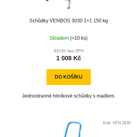
Schůdky VENBOS 3030 2+1 150 kg
Průměrné
Skladem
(>10 ks)
hodnocení
produktu
833 Kč bez DPH
1 008 Kč
je
4,0
z
DO KOŠÍKU
5
hvězdiček.
Jednostranné hliníkové schůdky s madlem.
Kód:
VEN.2630