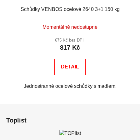
Schůdky VENBOS ocelové 2640 3+1 150 kg
Průměrné
Momentálně nedostupné
hodnocení
produktu
675 Kč bez DPH
817 Kč
je
5,0
z
DETAIL
5
hvězdiček.
Jednostranné ocelové schůdky s madlem.
Z
á
Toplist
p
a
t