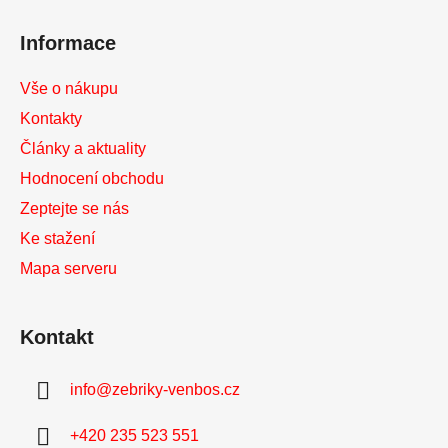
í
Informace
Vše o nákupu
Kontakty
Články a aktuality
Hodnocení obchodu
Zeptejte se nás
Ke stažení
Mapa serveru
Kontakt
info
@
zebriky-venbos.cz
+420 235 523 551