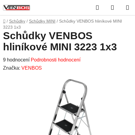
Přejít
Hledat
NÁKUP
na
obsah
KOŠÍK
Domů
/
Schůdky
/
Schůdky MINI
/
Schůdky VENBOS hliníkové MINI
3223 1x3
Schůdky VENBOS
hliníkové MINI 3223 1x3
Průměrné
9 hodnocení
Podrobnosti hodnocení
hodnocení
Značka:
VENBOS
produktu
je
5,0
z
5
hvězdiček.