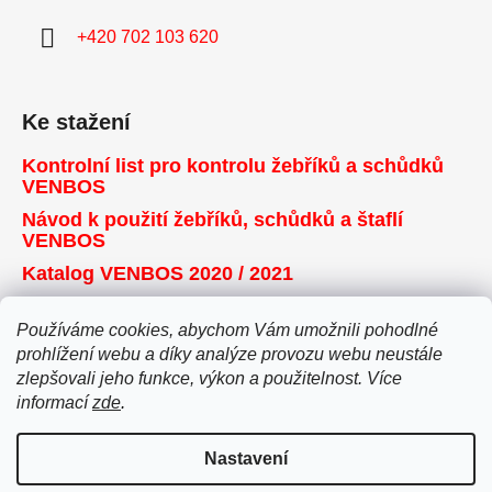
+420 702 103 620
Ke stažení
Kontrolní list pro kontrolu žebříků a schůdků
VENBOS
Návod k použití žebříků, schůdků a štaflí
VENBOS
Katalog VENBOS 2020 / 2021
Používáme cookies, abychom Vám umožnili pohodlné
Přijímáme online platby
prohlížení webu a díky analýze provozu webu neustále
zlepšovali jeho funkce, výkon a použitelnost. Více
informací
zde
.
Nastavení