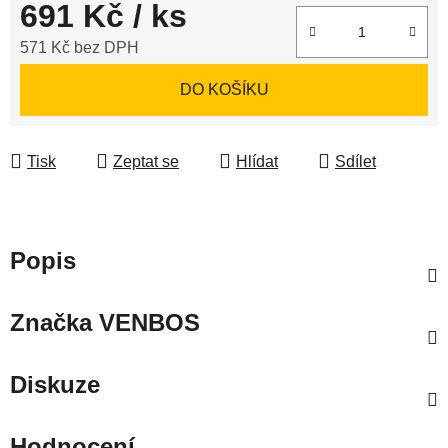
691 Kč
/ ks
571 Kč bez DPH
Měrná cena:
DO KOŠÍKU
Tisk
Zeptat se
Hlídat
Sdílet
Popis
Značka
VENBOS
Diskuze
Hodnocení