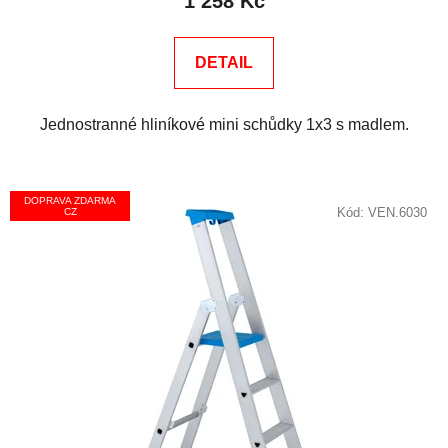
1 258 Kč
5,0
z
DETAIL
5
hvězdiček.
Jednostranné hliníkové mini schůdky 1x3 s madlem.
DOPRAVA ZDARMA
Kód:
VEN.6030
CZ