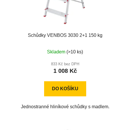
Schůdky VENBOS 3030 2+1 150 kg
Průměrné
Skladem
(>10 ks)
hodnocení
produktu
833 Kč bez DPH
1 008 Kč
je
4,0
z
DO KOŠÍKU
5
hvězdiček.
Jednostranné hliníkové schůdky s madlem.