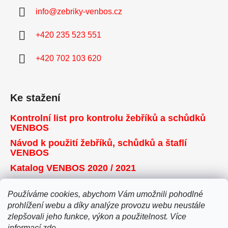
info
@
zebriky-venbos.cz
+420 235 523 551
+420 702 103 620
Ke stažení
Kontrolní list pro kontrolu žebříků a schůdků
VENBOS
Návod k použití žebříků, schůdků a štaflí
VENBOS
Katalog VENBOS 2020 / 2021
Používáme cookies, abychom Vám umožnili pohodlné
Přijímáme online platby
prohlížení webu a díky analýze provozu webu neustále
zlepšovali jeho funkce, výkon a použitelnost. Více
informací
zde
.