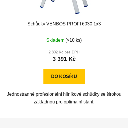
Schůdky VENBOS PROFI 6030 1x3
Skladem
(>10 ks)
2 802 Kč bez DPH
3 391 Kč
DO KOŠÍKU
Jednostranné profesionální hliníkové schůdky se širokou
základnou pro optimální stání.
Z