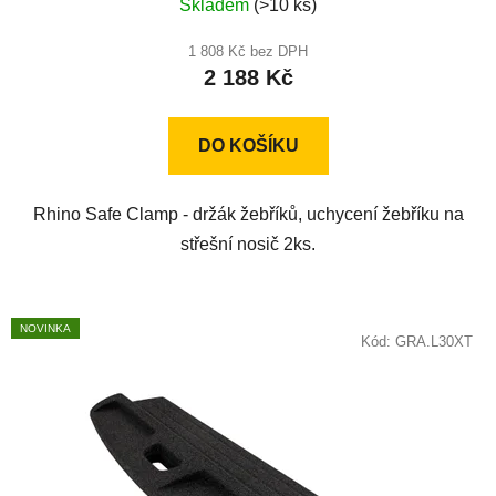
Skladem
(>10 ks)
hodnocení
produktu
1 808 Kč bez DPH
2 188 Kč
je
5,0
z
DO KOŠÍKU
5
hvězdiček.
Rhino Safe Clamp - držák žebříků, uchycení žebříku na
střešní nosič 2ks.
NOVINKA
Kód:
GRA.L30XT