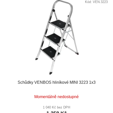
Kód:
VEN.3223
Schůdky VENBOS hliníkové MINI 3223 1x3
Průměrné
Momentálně nedostupné
hodnocení
produktu
1 040 Kč bez DPH
je