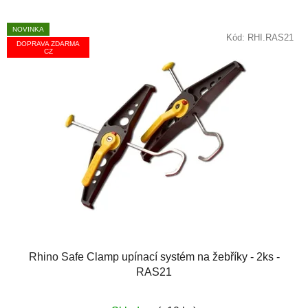
NOVINKA
Kód:
RHI.RAS21
DOPRAVA ZDARMA
CZ
Rhino Safe Clamp upínací systém na žebříky - 2ks -
RAS21
Průměrné