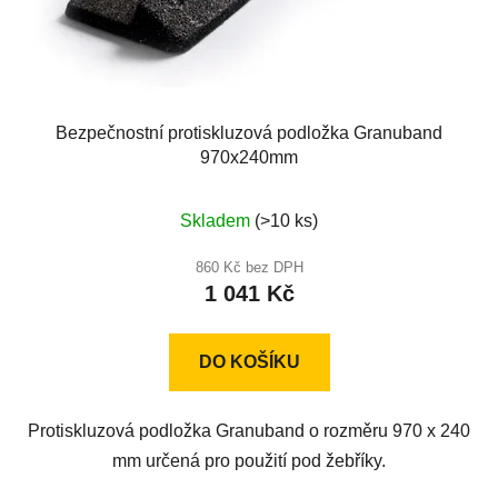
Bezpečnostní protiskluzová podložka Granuband
970x240mm
Průměrné
Skladem
(>10 ks)
hodnocení
produktu
860 Kč bez DPH
1 041 Kč
je
5,0
z
DO KOŠÍKU
5
hvězdiček.
Protiskluzová podložka Granuband o rozměru 970 x 240
mm určená pro použití pod žebříky.