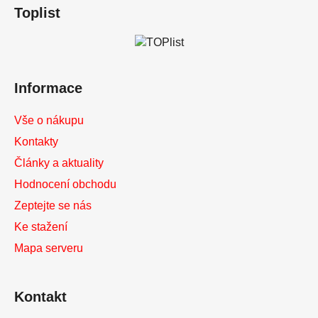
á
Toplist
p
a
t
í
Informace
Vše o nákupu
Kontakty
Články a aktuality
Hodnocení obchodu
Zeptejte se nás
Ke stažení
Mapa serveru
Kontakt