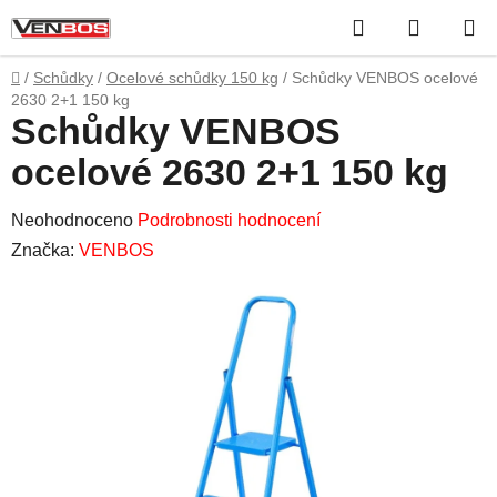
Přejít
Hledat
NÁKUP
na
obsah
KOŠÍK
Domů
/
Schůdky
/
Ocelové schůdky 150 kg
/
Schůdky VENBOS ocelové
2630 2+1 150 kg
Schůdky VENBOS
ocelové 2630 2+1 150 kg
Průměrné
Neohodnoceno
Podrobnosti hodnocení
hodnocení
Značka:
VENBOS
produktu
je
0,0
z
5
hvězdiček.