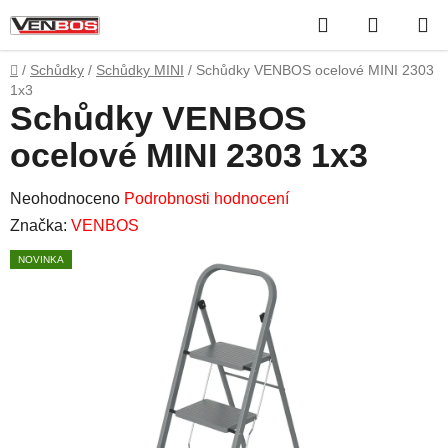
Přejít
Hledat
NÁKUP
na
obsah
KOŠÍK
Domů
/
Schůdky
/
Schůdky MINI
/
Schůdky VENBOS ocelové MINI 2303
1x3
Schůdky VENBOS
ocelové MINI 2303 1x3
Průměrné
Neohodnoceno
Podrobnosti hodnocení
hodnocení
Značka:
VENBOS
produktu
NOVINKA
je
0,0
z
5
hvězdiček.