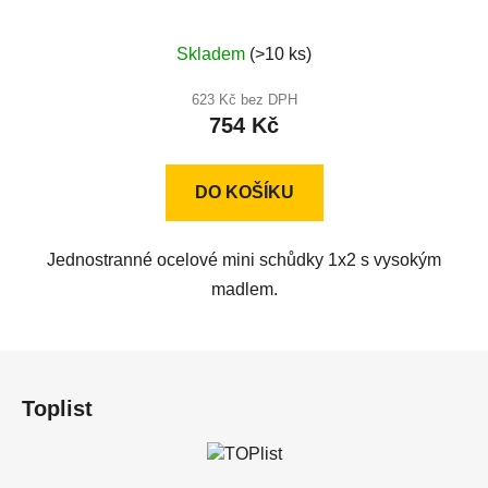
Průměrné
Skladem
(>10 ks)
hodnocení
produktu
623 Kč bez DPH
754 Kč
je
5,0
z
DO KOŠÍKU
5
hvězdiček.
Jednostranné ocelové mini schůdky 1x2 s vysokým
madlem.
Z
á
Toplist
p
a
t