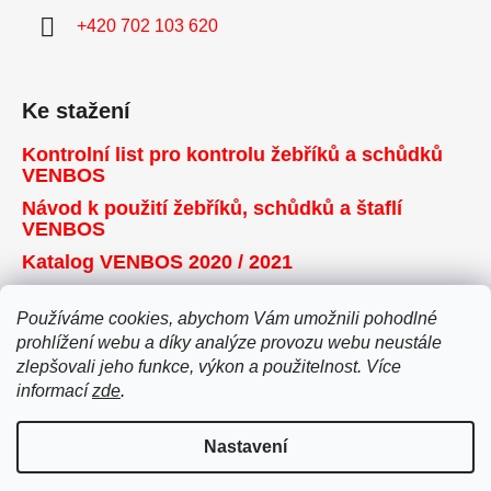
+420 702 103 620
Ke stažení
Kontrolní list pro kontrolu žebříků a schůdků
VENBOS
Návod k použití žebříků, schůdků a štaflí
VENBOS
Katalog VENBOS 2020 / 2021
Používáme cookies, abychom Vám umožnili pohodlné
Přijímáme online platby
prohlížení webu a díky analýze provozu webu neustále
zlepšovali jeho funkce, výkon a použitelnost. Více
informací
zde
.
Nastavení