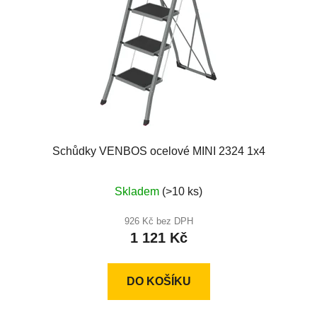
Schůdky VENBOS ocelové MINI 2324 1x4
Průměrné
Skladem
(>10 ks)
hodnocení
produktu
926 Kč bez DPH
1 121 Kč
je
5,0
z
DO KOŠÍKU
5
hvězdiček.