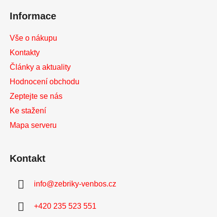
í
Informace
Vše o nákupu
Kontakty
Články a aktuality
Hodnocení obchodu
Zeptejte se nás
Ke stažení
Mapa serveru
Kontakt
info
@
zebriky-venbos.cz
+420 235 523 551