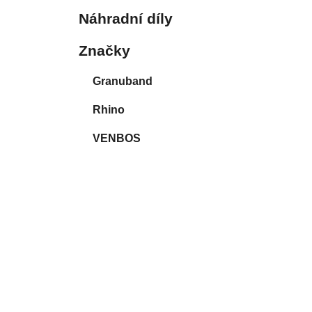
p
Náhradní díly
a
n
Značky
e
Granuband
l
Rhino
VENBOS