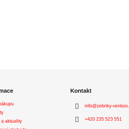
rmace
Kontakt
nákupu
info
@
zebriky-venbos
ty
+420 235 523 551
a aktuality