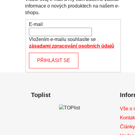
informace o nových produktech na našem e-
shopu.
E-mail
Vložením e-mailu souhlasíte se
zásadami zpracování osobních údajů
PŘIHLÁSIT SE
Z
á
Toplist
Info
p
a
Vše o 
t
Kontak
í
Články 