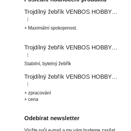
Trojdílný žebřík VENBOS HOBBY 4409 3x9
|
Hodnocení produktu je 5 z 5 hvězdiček.
+ Maximální spokojenost.
Trojdílný žebřík VENBOS HOBBY 4411 3x11
|
Hodnocení produktu je 5 z 5 hvězdiček.
Stabilní, bytelný žebřík
Trojdílný žebřík VENBOS HOBBY 4408 3x8
|
Hodnocení produktu je 5 z 5 hvězdiček.
+ zpracování
+ cena
Odebírat newsletter
Vložte svůj e-mail a my vám budeme zasílat