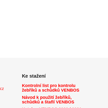
Ke stažení
Kontrolní list pro kontrolu
.cz
žebříků a schůdků VENBOS
Návod k použití žebříků,
schůdků a štaflí VENBOS