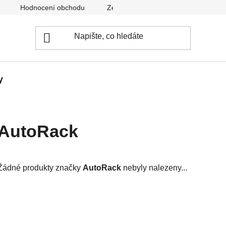
Hodnocení obchodu
Zeptejte se nás
Ke stažení
y
AutoRack
Žádné produkty značky
AutoRack
nebyly nalezeny...