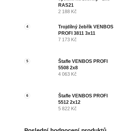
RAS21
2 188 Kč
Trojdílný žebřík VENBOS
PROFI 3811 3x11
7 173 Kč
Štafle VENBOS PROFI
5508 2x8
4 063 Kč
Štafle VENBOS PROFI
5512 2x12
5 822 Kč
Poslední hodnocení produktů