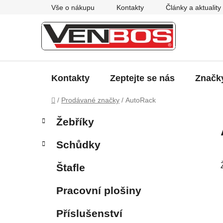
Přejít
Vše o nákupu
Kontakty
Články a aktuality
na
obsah
Kontakty
Zeptejte se nás
Značk
Domů
/
Prodávané značky
/
AutoRack
P
K
Přeskočit
Žebříky
a
kategorie
o
t
s
Schůdky
e
t
g
r
Štafle
o
a
r
Pracovní plošiny
i
n
e
n
Příslušenství
í