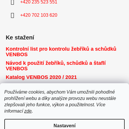
+420 235 523 551
+420 702 103 620
Ke stažení
Kontrolní list pro kontrolu žebříků a schůdků
VENBOS
Návod k použití žebříků, schůdků a štaflí
VENBOS
Katalog VENBOS 2020 / 2021
Používáme cookies, abychom Vám umožnili pohodlné
Přijímáme online platby
prohlížení webu a díky analýze provozu webu neustále
zlepšovali jeho funkce, výkon a použitelnost. Více
informací
zde
.
Nastavení