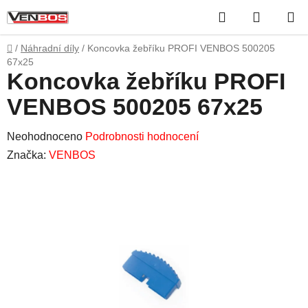
Přejít
Hledat
NÁKUP
na
obsah
KOŠÍK
Domů
/
Náhradní díly
/
Koncovka žebříku PROFI VENBOS 500205
67x25
Koncovka žebříku PROFI
VENBOS 500205 67x25
Průměrné
Neohodnoceno
Podrobnosti hodnocení
hodnocení
Značka:
VENBOS
produktu
je
0,0
z
5
hvězdiček.