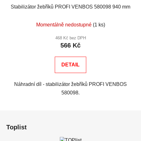
Stabilizátor žebříků PROFI VENBOS 580098 940 mm
Momentálně nedostupné
(1 ks)
468 Kč bez DPH
566 Kč
DETAIL
Náhradní díl - stabilizátor žebříků PROFI VENBOS
580098.
Z
á
Toplist
p
a