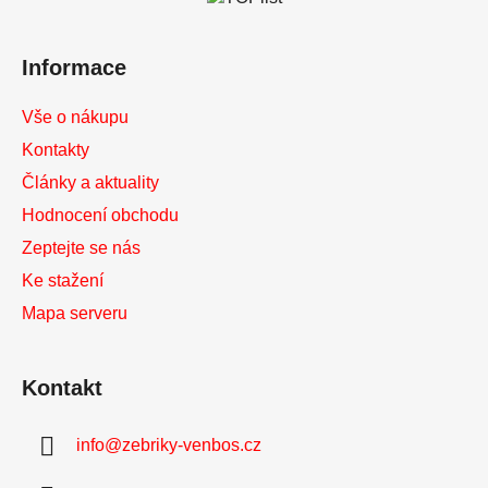
t
í
Informace
Vše o nákupu
Kontakty
Články a aktuality
Hodnocení obchodu
Zeptejte se nás
Ke stažení
Mapa serveru
Kontakt
info
@
zebriky-venbos.cz