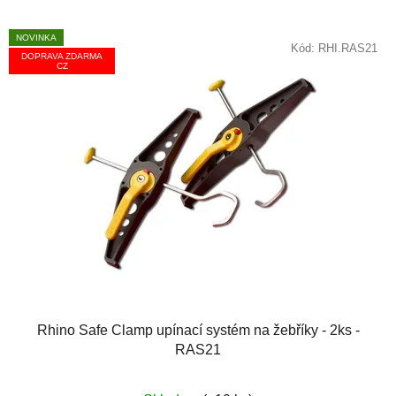
NOVINKA
Kód:
RHI.RAS21
DOPRAVA ZDARMA
CZ
Rhino Safe Clamp upínací systém na žebříky - 2ks -
RAS21
Průměrné