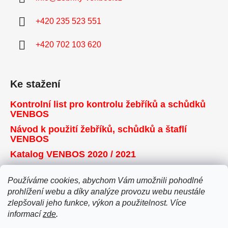
+420 235 523 551
+420 702 103 620
Ke stažení
Kontrolní list pro kontrolu žebříků a schůdků
VENBOS
Návod k použití žebříků, schůdků a štaflí
VENBOS
Katalog VENBOS 2020 / 2021
Používáme cookies, abychom Vám umožnili pohodlné
Přijímáme online platby
prohlížení webu a díky analýze provozu webu neustále
zlepšovali jeho funkce, výkon a použitelnost. Více
informací
zde
.