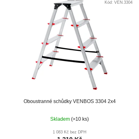
Kód:
VEN.3304
Oboustranné schůdky VENBOS 3304 2x4
Průměrné
Skladem
(>10 ks)
hodnocení
produktu
1 083 Kč bez DPH
je