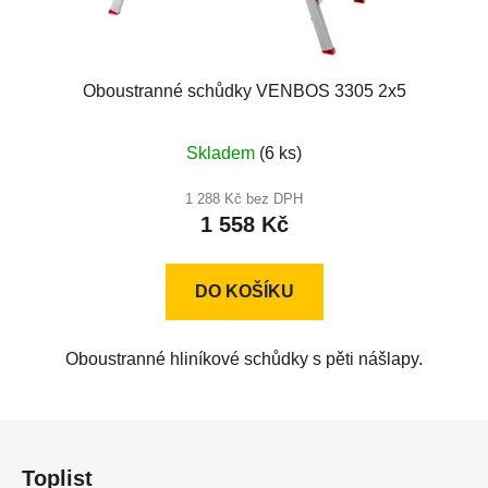
Oboustranné schůdky VENBOS 3305 2x5
Průměrné
Skladem
(6 ks)
hodnocení
produktu
1 288 Kč bez DPH
1 558 Kč
je
5,0
z
DO KOŠÍKU
5
hvězdiček.
Oboustranné hliníkové schůdky s pěti nášlapy.
Z
á
Toplist