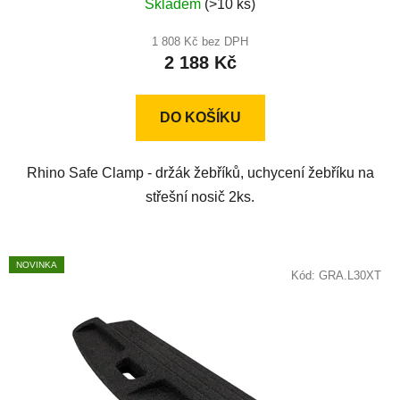
Skladem
(>10 ks)
hodnocení
produktu
1 808 Kč bez DPH
2 188 Kč
je
5,0
z
DO KOŠÍKU
5
hvězdiček.
Rhino Safe Clamp - držák žebříků, uchycení žebříku na
střešní nosič 2ks.
NOVINKA
Kód:
GRA.L30XT