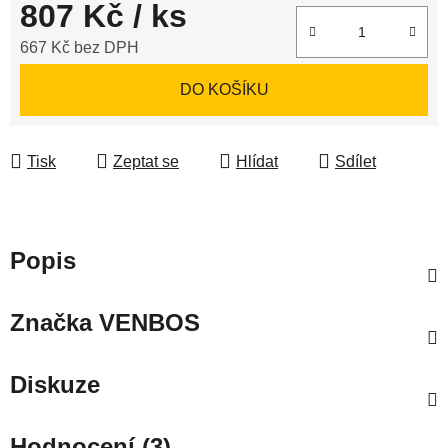
807 Kč
/ ks
667 Kč bez DPH
Měrná cena:
DO KOŠÍKU
Tisk
Zeptat se
Hlídat
Sdílet
Popis
Značka
VENBOS
Diskuze
Hodnocení (3)