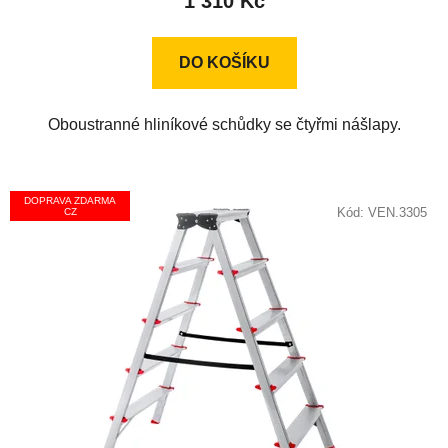
1 310 Kč
4,5
z
DO KOŠÍKU
5
hvězdiček.
Oboustranné hliníkové schůdky se čtyřmi nášlapy.
DOPRAVA ZDARMA
Kód:
VEN.3305
CZ