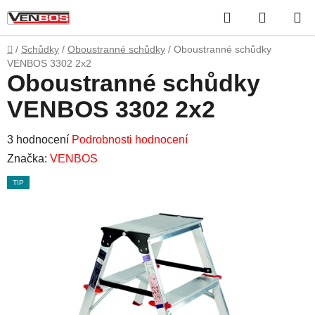
Přejít
Hledat
NÁKUP
na
obsah
KOŠÍK
Domů
/
Schůdky
/
Oboustranné schůdky
/
Oboustranné schůdky
VENBOS 3302 2x2
Oboustranné schůdky
VENBOS 3302 2x2
Průměrné
3 hodnocení
Podrobnosti hodnocení
hodnocení
Značka:
VENBOS
produktu
TIP
je
5,0
z
5
hvězdiček.