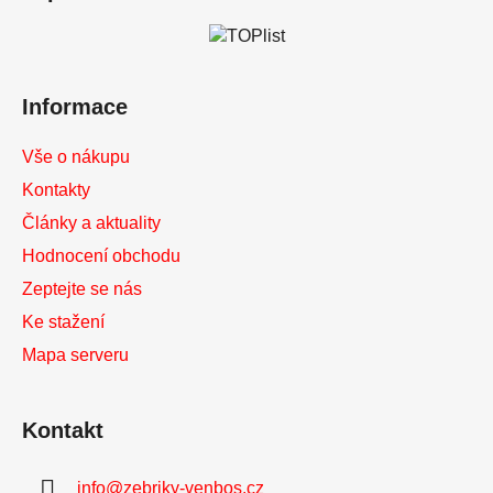
p
a
t
í
Informace
Vše o nákupu
Kontakty
Články a aktuality
Hodnocení obchodu
Zeptejte se nás
Ke stažení
Mapa serveru
Kontakt
info
@
zebriky-venbos.cz