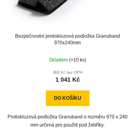
Bezpečnostní protiskluzová podložka Granuband
970x240mm
Průměrné
Skladem
(>10 ks)
hodnocení
produktu
860 Kč bez DPH
1 041 Kč
je
5,0
z
DO KOŠÍKU
5
hvězdiček.
Protiskluzová podložka Granuband o rozměru 970 x 240
mm určená pro použití pod žebříky.