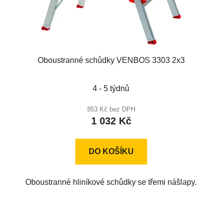
Oboustranné schůdky VENBOS 3303 2x3
Průměrné
4 - 5 týdnů
hodnocení
produktu
853 Kč bez DPH
1 032 Kč
je
5,0
z
DO KOŠÍKU
5
hvězdiček.
Oboustranné hliníkové schůdky se třemi nášlapy.