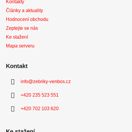
Kontakty
Články a aktuality
Hodnocení obchodu
Zeptejte se nás
Ke stažení
Mapa serveru
Kontakt
info
@
zebriky-venbos.cz
+420 235 523 551
+420 702 103 620
Ke stažení