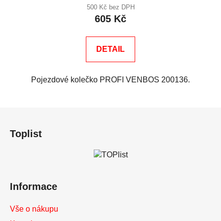
500 Kč bez DPH
605 Kč
DETAIL
Pojezdové kolečko PROFI VENBOS 200136.
Z
á
Toplist
p
a
t
í
Informace
Vše o nákupu