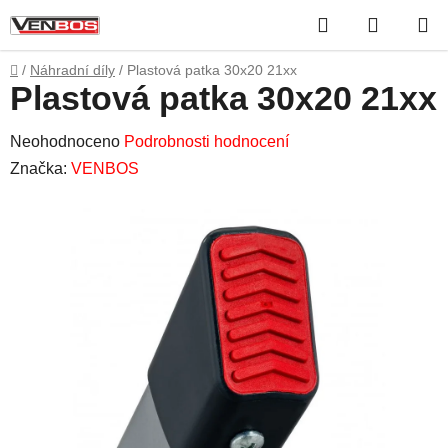
Přejít
Hledat
NÁKUP
na
obsah
KOŠÍK
Domů
/
Náhradní díly
/
Plastová patka 30x20 21xx
Plastová patka 30x20 21xx
Průměrné
Neohodnoceno
Podrobnosti hodnocení
hodnocení
Značka:
VENBOS
produktu
je
0,0
z
5
hvězdiček.