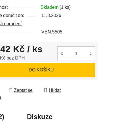
nost
Skladem
(1 ks)
 doručit do:
11.8.2026
ek.
i doručení
VEN.5505
842 Kč
/ ks
 Kč bez DPH
 cena:
DO KOŠÍKU
Zeptat se
Hlídat
t
2)
Diskuze