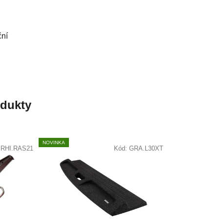
ční
odukty
NOVINKA
:
RHI.RAS21
Kód:
GRA.L30XT