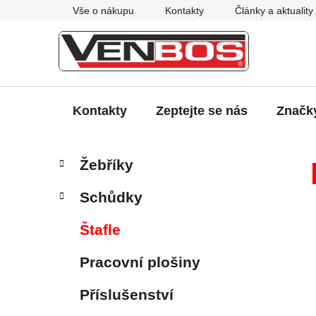
Přejít
Vše o nákupu
Kontakty
Články a aktuality
na
obsah
Kontakty
Zeptejte se nás
Značk
P
K
Přeskočit
Žebříky
a
kategorie
o
t
s
Schůdky
e
t
g
r
Štafle
o
a
r
Pracovní plošiny
i
n
e
n
Příslušenství
í