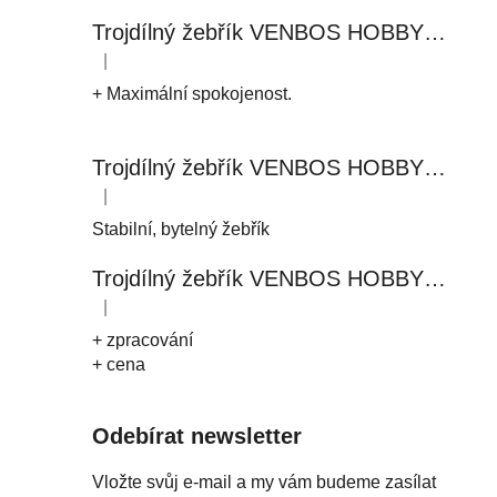
Trojdílný žebřík VENBOS HOBBY 4409 3x9
|
Hodnocení produktu je 5 z 5 hvězdiček.
+ Maximální spokojenost.
Trojdílný žebřík VENBOS HOBBY 4411 3x11
|
Hodnocení produktu je 5 z 5 hvězdiček.
Stabilní, bytelný žebřík
Trojdílný žebřík VENBOS HOBBY 4408 3x8
|
Hodnocení produktu je 5 z 5 hvězdiček.
+ zpracování
+ cena
Odebírat newsletter
Vložte svůj e-mail a my vám budeme zasílat