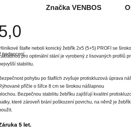
Značka
VENBOS
O
5,0
Průměrné
Hliníkové štafle neboli konický žebřík 2x5 (5+5) PROFI se širok
hodnocení
2 hodnocení
produktu
základnou pro optimální stání je vyrobený z lisovaných profilů p
je
nejvyšší stabilitu.
5,0
z
5
hvězdiček.
Bezpečnost pohybu po štaflích zvyšuje protiskluzová úprava ná
Rýhované příčle o šířce 8 cm se širokou nášlapnou
plochou. Bezpečnou stabilitu žebříku zajišťují kvalitní protiskluz
patky, které zároveň brání poškození povrchu, na němž je žebřík
použit.
Záruka 5 let.