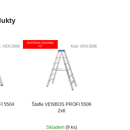
ukty
DOPRAVA ZDARMA
d:
VEN.5504
Kód:
VEN.5506
CZ
I 5504
Štafle VENBOS PROFI 5506
2x6
Průměrné
Skladem
(9 ks)