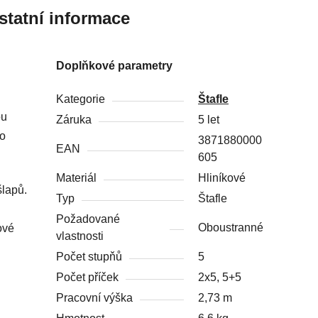
statní informace
Doplňkové parametry
Kategorie
Štafle
ou
Záruka
5 let
ro
3871880000
EAN
605
Materiál
Hliníkové
šlapů.
Typ
Štafle
Požadované
Oboustranné
ové
vlastnosti
Počet stupňů
5
Počet příček
2x5, 5+5
Pracovní výška
2,73 m