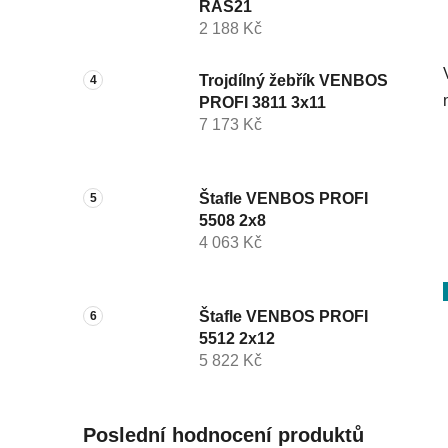
RAS21
2 188 Kč
Trojdílný žebřík VENBOS
PROFI 3811 3x11
7 173 Kč
Štafle VENBOS PROFI
5508 2x8
4 063 Kč
Štafle VENBOS PROFI
5512 2x12
5 822 Kč
Poslední hodnocení produktů