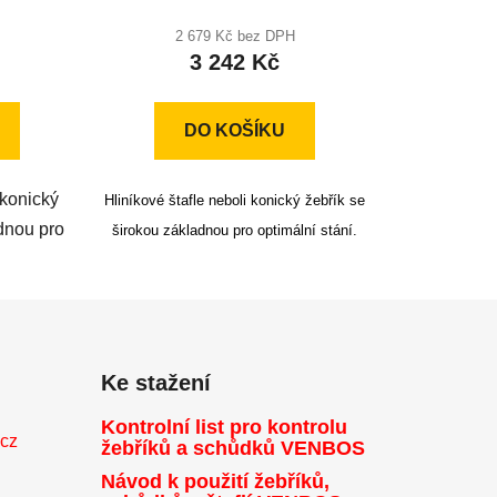
hodnocení
produktu
2 679 Kč bez DPH
3 242 Kč
je
5,0
z
DO KOŠÍKU
5
hvězdiček.
 konický
Hliníkové štafle neboli konický žebřík se
adnou pro
širokou základnou pro optimální stání.
Ke stažení
Kontrolní list pro kontrolu
.cz
žebříků a schůdků VENBOS
Návod k použití žebříků,