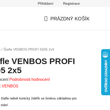
Přihlášení
Registrace
Mapa serveru
PRÁZDNÝ KOŠÍK
NÁKUPNÍ
KOŠÍK
e
/
Štafle VENBOS PROFI 5505 2x5
afle VENBOS PROFI
5 2x5
né
ocení
Podrobnosti hodnocení
ení
:
VENBOS
u
 štafle neboli konický žebřík se širokou základnou pro
 stání.