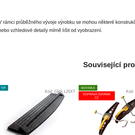
V rámci průběžného vývoje výrobku se mohou některé konstruk
nebo vzhledové detaily mírně lišit od vyobrazení.
Související pr
TIP
NOVINKA
Kód:
GRA.L25XT
Kód
DOPRAVA ZDARMA
CZ