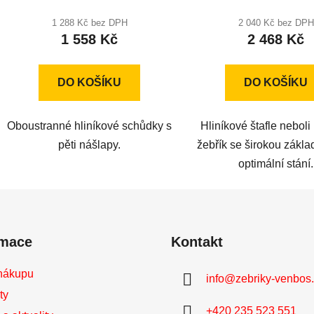
hodnocení
produktu
1 288 Kč bez DPH
2 040 Kč bez DPH
1 558 Kč
2 468 Kč
je
5,0
z
DO KOŠÍKU
DO KOŠÍKU
5
hvězdiček.
Oboustranné hliníkové schůdky s
Hliníkové štafle neboli
pěti nášlapy.
žebřík se širokou zákl
optimální stání.
rmace
Kontakt
nákupu
info
@
zebriky-venbos
ty
+420 235 523 551