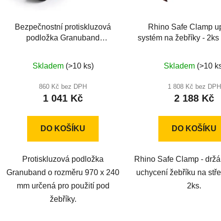
Bezpečnostní protiskluzová
Rhino Safe Clamp u
podložka Granuband
systém na žebříky - 2k
970x240mm
Průměrné
Průměr
Skladem
(>10 ks)
Skladem
(>10 k
hodnocení
hodnoc
produktu
produkt
860 Kč bez DPH
1 808 Kč bez DPH
1 041 Kč
2 188 Kč
je
je
5,0
5,0
z
z
DO KOŠÍKU
DO KOŠÍKU
5
5
hvězdiček.
hvězdič
Protiskluzová podložka
Rhino Safe Clamp - držá
Granuband o rozměru 970 x 240
uchycení žebříku na stře
mm určená pro použití pod
2ks.
žebříky.