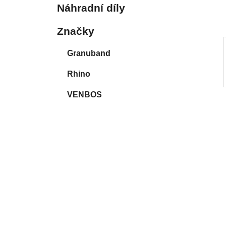
p
Náhradní díly
a
n
Značky
e
Granuband
l
Rhino
VENBOS