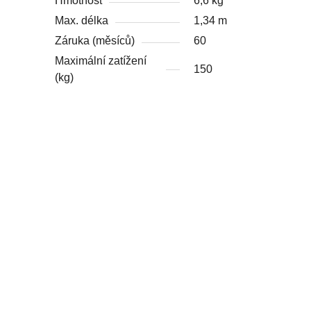
Hmotnost
6,6 kg
Max. délka
1,34 m
Záruka (měsíců)
60
Maximální zatížení
150
(kg)