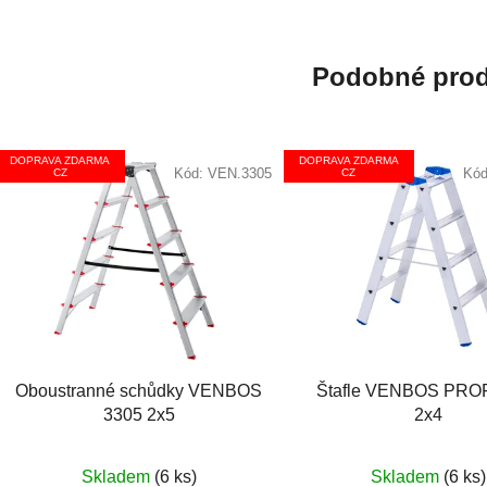
Podobné prod
DOPRAVA ZDARMA
DOPRAVA ZDARMA
Kód:
VEN.3305
Kó
CZ
CZ
Oboustranné schůdky VENBOS
Štafle VENBOS PROF
3305 2x5
2x4
Průměrné
Skladem
(6 ks)
Skladem
(6 ks)