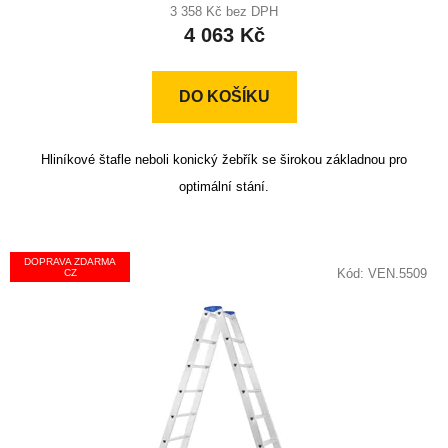
produktu
3 358 Kč bez DPH
4 063 Kč
je
5,0
z
DO KOŠÍKU
5
hvězdiček.
Hliníkové štafle neboli konický žebřík se širokou základnou pro
optimální stání.
DOPRAVA ZDARMA
Kód:
VEN.5509
CZ