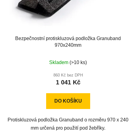
Bezpečnostní protiskluzová podložka Granuband
970x240mm
Průměrné
Skladem
(>10 ks)
hodnocení
produktu
860 Kč bez DPH
1 041 Kč
je
5,0
z
DO KOŠÍKU
5
hvězdiček.
Protiskluzová podložka Granuband o rozměru 970 x 240
mm určená pro použití pod žebříky.