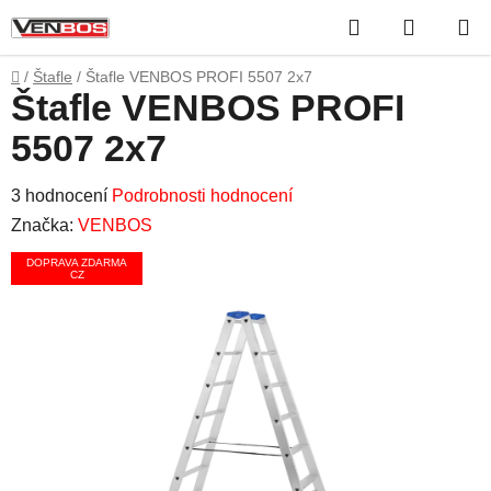
Přejít
Hledat
NÁKUP
na
obsah
KOŠÍK
Domů
/
Štafle
/
Štafle VENBOS PROFI 5507 2x7
Štafle VENBOS PROFI
5507 2x7
Průměrné
3 hodnocení
Podrobnosti hodnocení
hodnocení
Značka:
VENBOS
produktu
DOPRAVA ZDARMA
CZ
je
5,0
z
5
hvězdiček.