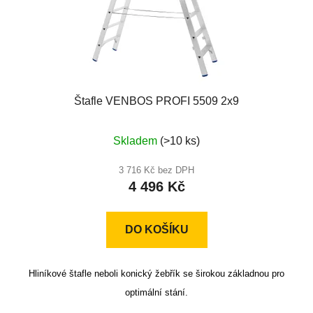
Štafle VENBOS PROFI 5509 2x9
Průměrné
Skladem
(>10 ks)
hodnocení
produktu
3 716 Kč bez DPH
4 496 Kč
je
5,0
z
DO KOŠÍKU
5
hvězdiček.
Hliníkové štafle neboli konický žebřík se širokou základnou pro
optimální stání.