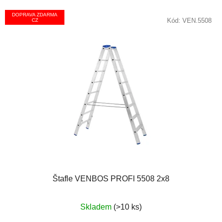
DOPRAVA ZDARMA
Kód:
VEN.5508
CZ
Štafle VENBOS PROFI 5508 2x8
Průměrné
Skladem
(>10 ks)
hodnocení