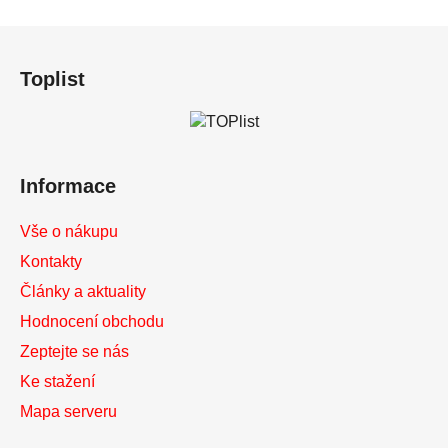
Z
á
Toplist
p
a
t
í
Informace
Vše o nákupu
Kontakty
Články a aktuality
Hodnocení obchodu
Zeptejte se nás
Ke stažení
Mapa serveru