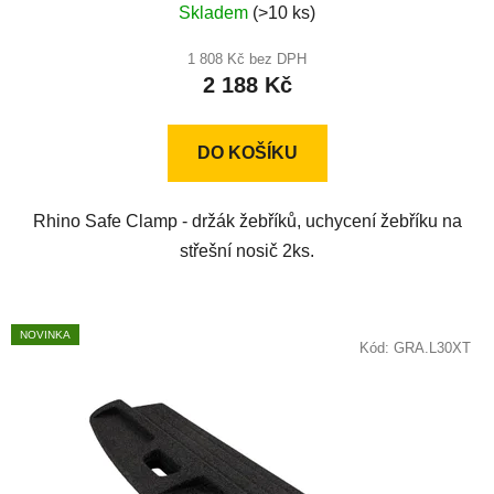
Skladem
(>10 ks)
hodnocení
produktu
1 808 Kč bez DPH
2 188 Kč
je
5,0
z
DO KOŠÍKU
5
hvězdiček.
Rhino Safe Clamp - držák žebříků, uchycení žebříku na
střešní nosič 2ks.
NOVINKA
Kód:
GRA.L30XT