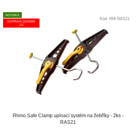
NOVINKA
Kód:
RHI.RAS21
DOPRAVA ZDARMA
CZ
Rhino Safe Clamp upínací systém na žebříky - 2ks -
RAS21
Průměrné