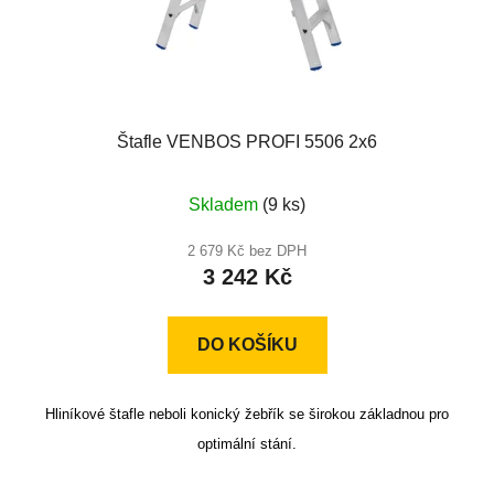
Štafle VENBOS PROFI 5506 2x6
Průměrné
Skladem
(9 ks)
hodnocení
produktu
2 679 Kč bez DPH
3 242 Kč
je
5,0
z
DO KOŠÍKU
5
hvězdiček.
Hliníkové štafle neboli konický žebřík se širokou základnou pro
optimální stání.