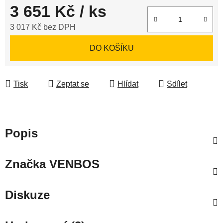
3 651 Kč
/ ks
3 017 Kč bez DPH
Měrná cena:
DO KOŠÍKU
Tisk
Zeptat se
Hlídat
Sdílet
Popis
Značka
VENBOS
Diskuze