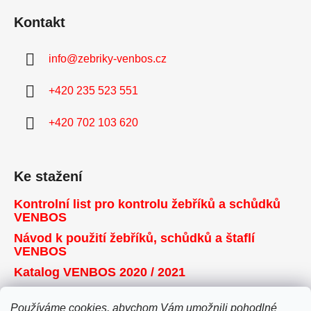
Kontakt
info
@
zebriky-venbos.cz
+420 235 523 551
+420 702 103 620
Ke stažení
Kontrolní list pro kontrolu žebříků a schůdků
VENBOS
Návod k použití žebříků, schůdků a štaflí
VENBOS
Katalog VENBOS 2020 / 2021
Používáme cookies, abychom Vám umožnili pohodlné