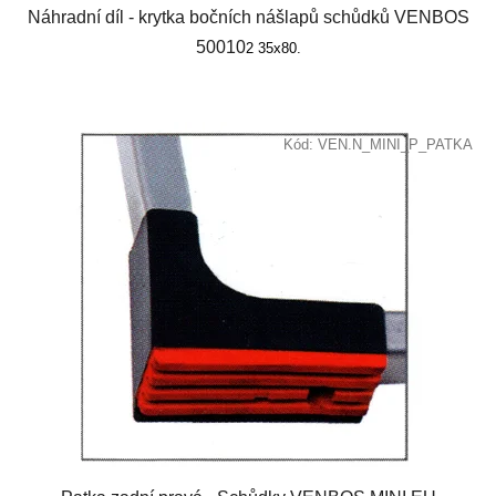
Náhradní díl - krytka bočních nášlapů schůdků VENBOS
50010
2 35x80.
Kód:
VEN.N_MINI_P_PATKA