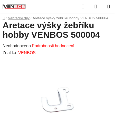
Přejít
Hledat
NÁKUP
na
obsah
KOŠÍK
Domů
/
Náhradní díly
/
Aretace výšky žebříku hobby VENBOS 500004
Aretace výšky žebříku
hobby VENBOS 500004
Průměrné
Neohodnoceno
Podrobnosti hodnocení
hodnocení
Značka:
VENBOS
produktu
je
0,0
z
5
hvězdiček.