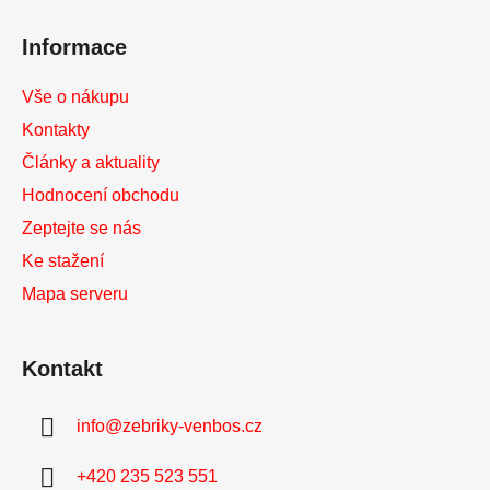
í
Informace
Vše o nákupu
Kontakty
Články a aktuality
Hodnocení obchodu
Zeptejte se nás
Ke stažení
Mapa serveru
Kontakt
info
@
zebriky-venbos.cz
+420 235 523 551