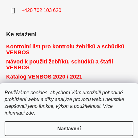
+420 702 103 620
Ke stažení
Kontrolní list pro kontrolu žebříků a schůdků
VENBOS
Návod k použití žebříků, schůdků a štaflí
VENBOS
Katalog VENBOS 2020 / 2021
Používáme cookies, abychom Vám umožnili pohodlné
Přijímáme online platby
prohlížení webu a díky analýze provozu webu neustále
zlepšovali jeho funkce, výkon a použitelnost. Více
informací
zde
.
Nastavení