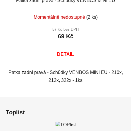
Patka zadní pravá - Schůdky VENBOS MINI EU
Momentálně nedostupné
(2 ks)
57 Kč bez DPH
69 Kč
DETAIL
Patka zadní pravá - Schůdky VENBOS MINI EU - 210x,
212x, 322x - 1ks
Z
á
Toplist
p
a
t