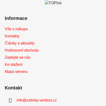
a
t
í
Informace
Vše o nákupu
Kontakty
Články a aktuality
Hodnocení obchodu
Zeptejte se nás
Ke stažení
Mapa serveru
Kontakt
info
@
zebriky-venbos.cz