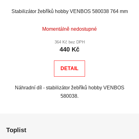
Stabilizátor žebříků hobby VENBOS 580038 764 mm
Momentálně nedostupné
364 Kč bez DPH
440 Kč
DETAIL
Náhradní díl - stabilizátor žebříků hobby VENBOS
580038.
Z
á
Toplist
p