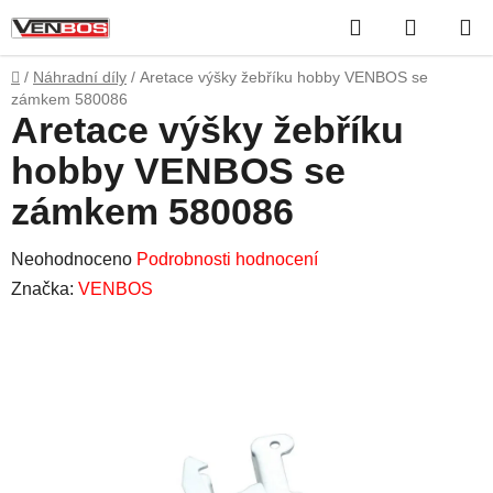
Přejít
Hledat
NÁKUP
na
obsah
KOŠÍK
Domů
/
Náhradní díly
/
Aretace výšky žebříku hobby VENBOS se
zámkem 580086
Aretace výšky žebříku
hobby VENBOS se
zámkem 580086
Průměrné
Neohodnoceno
Podrobnosti hodnocení
hodnocení
Značka:
VENBOS
produktu
je
0,0
z
5
hvězdiček.