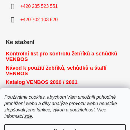
+420 235 523 551
+420 702 103 620
Ke stažení
Kontrolní list pro kontrolu žebříků a schůdků
VENBOS
Návod k použití žebříků, schůdků a štaflí
VENBOS
Katalog VENBOS 2020 / 2021
Používáme cookies, abychom Vám umožnili pohodlné
Přijímáme online platby
prohlížení webu a díky analýze provozu webu neustále
zlepšovali jeho funkce, výkon a použitelnost. Více
informací
zde
.