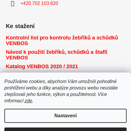
+420 702 103 620
Ke stažení
Kontrolní list pro kontrolu žebříků a schůdků
VENBOS
Návod k použití žebříků, schůdků a štaflí
VENBOS
Katalog VENBOS 2020 / 2021
Používáme cookies, abychom Vám umožnili pohodlné
Přijímáme online platby
prohlížení webu a díky analýze provozu webu neustále
zlepšovali jeho funkce, výkon a použitelnost. Více
informací
zde
.
Nastavení
Vytvořil Shoptet