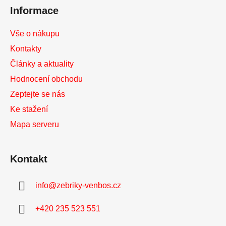
í
Informace
Vše o nákupu
Kontakty
Články a aktuality
Hodnocení obchodu
Zeptejte se nás
Ke stažení
Mapa serveru
Kontakt
info
@
zebriky-venbos.cz
+420 235 523 551