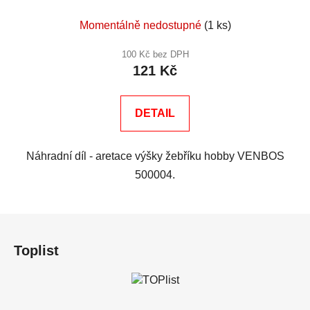
Momentálně nedostupné
(1 ks)
100 Kč bez DPH
121 Kč
DETAIL
Náhradní díl - aretace výšky žebříku hobby VENBOS
500004.
Z
á
Toplist
p
a
t