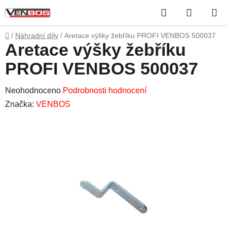
Přejít
Hledat
NÁKUP
na
obsah
KOŠÍK
Domů
/
Náhradní díly
/
Aretace výšky žebříku PROFI VENBOS 500037
Aretace výšky žebříku
PROFI VENBOS 500037
Průměrné
Neohodnoceno
Podrobnosti hodnocení
hodnocení
Značka:
VENBOS
produktu
je
0,0
z
5
hvězdiček.