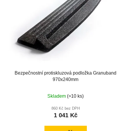
Bezpečnostní protiskluzová podložka Granuband
970x240mm
Průměrné
Skladem
(>10 ks)
hodnocení
produktu
860 Kč bez DPH
1 041 Kč
je
5,0
z