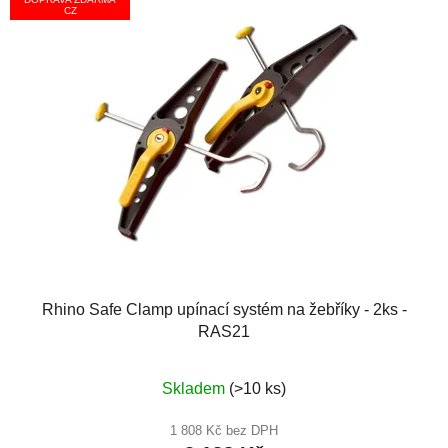
CZ
Rhino Safe Clamp upínací systém na žebříky - 2ks -
RAS21
Průměrné
Skladem
(>10 ks)
hodnocení
produktu
1 808 Kč bez DPH