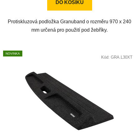
DO KOŠÍKU
5
hvězdiček.
Protiskluzová podložka Granuband o rozměru 970 x 240
mm určená pro použití pod žebříky.
NOVINKA
Kód:
GRA.L30XT