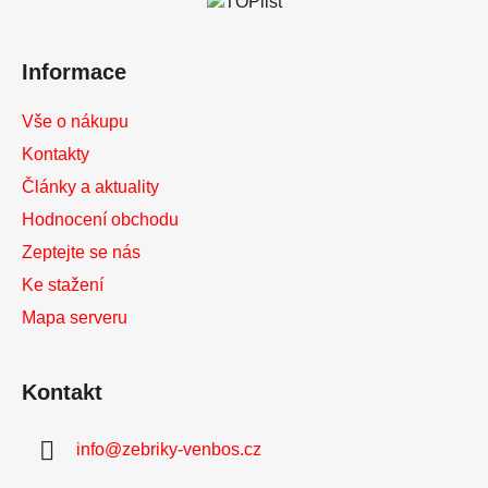
t
í
Informace
Vše o nákupu
Kontakty
Články a aktuality
Hodnocení obchodu
Zeptejte se nás
Ke stažení
Mapa serveru
Kontakt
info
@
zebriky-venbos.cz