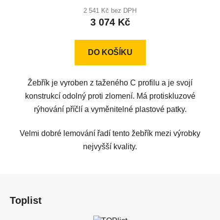
produktu
2 541 Kč bez DPH
3 074 Kč
je
5,0
z
DO KOŠÍKU
5
hvězdiček.
Žebřík je vyroben z taženého C profilu a je svojí
konstrukcí odolný proti zlomení. Má protiskluzové
rýhování příčlí a vyměnitelné plastové patky.
Velmi dobré lemování řadí tento žebřík mezi výrobky
nejvyšší kvality.
Z
á
Toplist
p
a