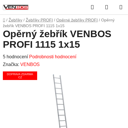
Přejít
Hledat
NÁKUP
na
obsah
KOŠÍK
Domů
/
Žebříky
/
Žebříky PROFI
/
Opěrné žebříky PROFI
/
Opěrný
žebřík VENBOS PROFI 1115 1x15
Opěrný žebřík VENBOS
PROFI 1115 1x15
Průměrné
5 hodnocení
Podrobnosti hodnocení
hodnocení
Značka:
VENBOS
produktu
DOPRAVA ZDARMA
CZ
je
5,0
z
5
hvězdiček.