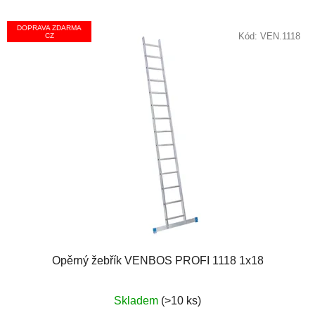
DOPRAVA ZDARMA
Kód:
VEN.1118
CZ
Opěrný žebřík VENBOS PROFI 1118 1x18
Průměrné
Skladem
(>10 ks)
hodnocení