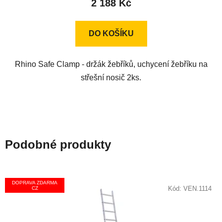
2 188 Kč
je
5,0
z
DO KOŠÍKU
5
hvězdiček.
Rhino Safe Clamp - držák žebříků, uchycení žebříku na
střešní nosič 2ks.
Podobné produkty
DOPRAVA ZDARMA
Kód:
VEN.1114
CZ