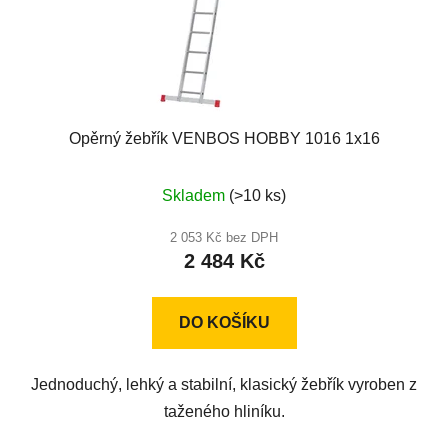
Opěrný žebřík VENBOS HOBBY 1016 1x16
Průměrné
Skladem
(>10 ks)
hodnocení
produktu
2 053 Kč bez DPH
2 484 Kč
je
5,0
z
DO KOŠÍKU
5
hvězdiček.
Jednoduchý, lehký a stabilní, klasický žebřík vyroben z
taženého hliníku.