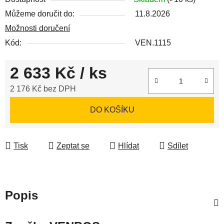
Můžeme doručit do:
11.8.2026
Možnosti doručení
Kód:
VEN.1115
2 633 Kč
/ ks
2 176 Kč bez DPH
Měrná cena:
DO KOŠÍKU
Tisk
Zeptat se
Hlídat
Sdílet
Popis