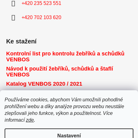
+420 235 523 551
+420 702 103 620
Ke stažení
Kontrolní list pro kontrolu žebříků a schůdků
VENBOS
Návod k použití žebříků, schůdků a štaflí
VENBOS
Katalog VENBOS 2020 / 2021
Používáme cookies, abychom Vám umožnili pohodlné
Přijímáme online platby
prohlížení webu a díky analýze provozu webu neustále
zlepšovali jeho funkce, výkon a použitelnost. Více
informací
zde
.
Nastavení