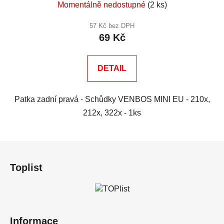
Momentálně nedostupné
(2 ks)
57 Kč bez DPH
69 Kč
DETAIL
Patka zadní pravá - Schůdky VENBOS MINI EU - 210x,
212x, 322x - 1ks
Z
á
Toplist
p
a
t
í
Informace