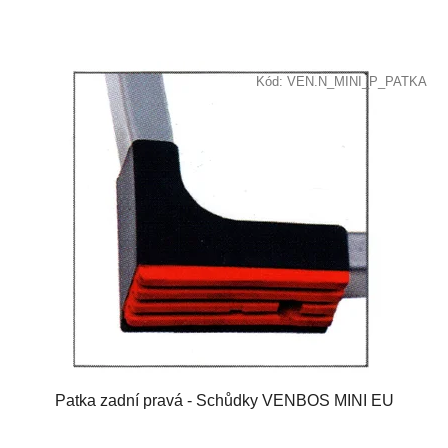
Kód:
VEN.N_MINI_P_PATKA
Patka zadní pravá - Schůdky VENBOS MINI EU