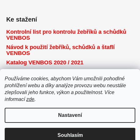
Ke stažení
Kontrolní list pro kontrolu žebříků a schůdků
VENBOS
Návod k použití žebříků, schůdků a štaflí
VENBOS
Katalog VENBOS 2020 / 2021
Používáme cookies, abychom Vám umožnili pohodlné
Přijímáme online platby
prohlížení webu a díky analýze provozu webu neustále
zlepšovali jeho funkce, výkon a použitelnost. Více
informací
zde
.
Nastavení
Vytvořil Shoptet
Souhlasím
Copyright 2026
Žebříky VENBOS
. Všechna práva