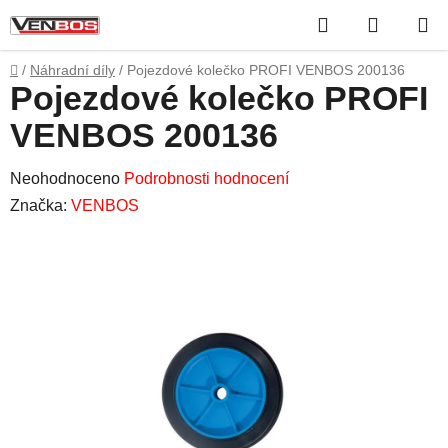
Přejít
Hledat
NÁKUP
na
obsah
KOŠÍK
Domů
/
Náhradní díly
/
Pojezdové kolečko PROFI VENBOS 200136
Pojezdové kolečko PROFI
VENBOS 200136
Průměrné
Neohodnoceno
Podrobnosti hodnocení
hodnocení
Značka:
VENBOS
produktu
je
0,0
z
5
hvězdiček.