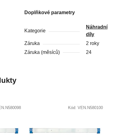
Doplňkové parametry
Náhradní
Kategorie
díly
Záruka
2 roky
Záruka (měsíců)
24
ukty
EN.N580098
Kód:
VEN.N580100