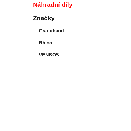
p
Náhradní díly
a
n
Značky
e
Granuband
l
Rhino
VENBOS