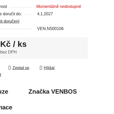
nost
Momentálně nedostupné
 doručit do:
4.1.2027
ek.
i doručení
VEN.N500106
 Kč
/ ks
 bez DPH
 cena:
Zeptat se
Hlídat
t
uze
Značka
VENBOS
mace