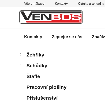
Přejít
Vše o nákupu
Kontakty
Články a aktuality
na
obsah
Kontakty
Zeptejte se nás
Značk
P
K
Přeskočit
Žebříky
a
kategorie
o
t
s
Schůdky
e
t
g
r
Štafle
o
a
r
Pracovní plošiny
i
n
e
n
Příslušenství
í