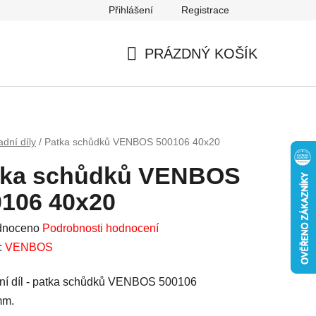
Přihlášení
Registrace
Mapa serveru
PRÁZDNÝ KOŠÍK
NÁKUPNÍ
KOŠÍK
dní díly
/
Patka schůdků VENBOS 500106 40x20
tka schůdků VENBOS
0106 40x20
né
dnoceno
Podrobnosti hodnocení
ení
:
VENBOS
u
ní díl - patka schůdků VENBOS 500106
mm.