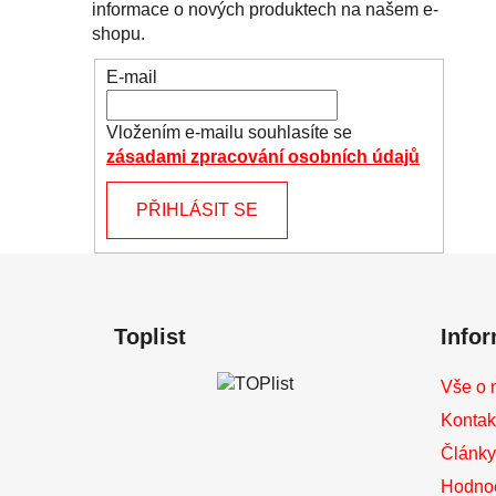
informace o nových produktech na našem e-
shopu.
E-mail
Vložením e-mailu souhlasíte se
zásadami zpracování osobních údajů
PŘIHLÁSIT SE
Z
á
Toplist
Info
p
a
Vše o 
t
Kontak
í
Články 
Hodno