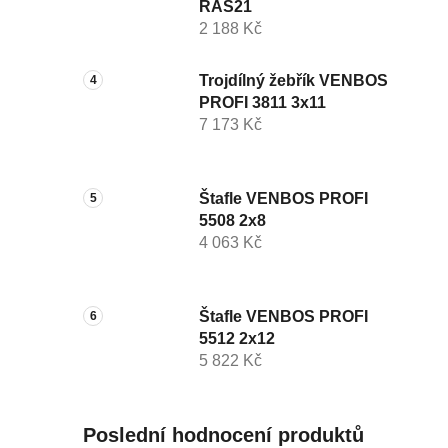
RAS21
2 188 Kč
Trojdílný žebřík VENBOS
PROFI 3811 3x11
7 173 Kč
Štafle VENBOS PROFI
5508 2x8
4 063 Kč
Štafle VENBOS PROFI
5512 2x12
5 822 Kč
Poslední hodnocení produktů