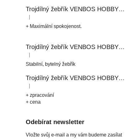
Trojdílný žebřík VENBOS HOBBY 4409 3x9
|
Hodnocení produktu je 5 z 5 hvězdiček.
+ Maximální spokojenost.
Trojdílný žebřík VENBOS HOBBY 4411 3x11
|
Hodnocení produktu je 5 z 5 hvězdiček.
Stabilní, bytelný žebřík
Trojdílný žebřík VENBOS HOBBY 4408 3x8
|
Hodnocení produktu je 5 z 5 hvězdiček.
+ zpracování
+ cena
Odebírat newsletter
Vložte svůj e-mail a my vám budeme zasílat