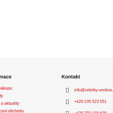
rmace
Kontakt
nákupu
info
@
zebriky-venbos
ty
+420 235 523 551
a aktuality
cení obchodu