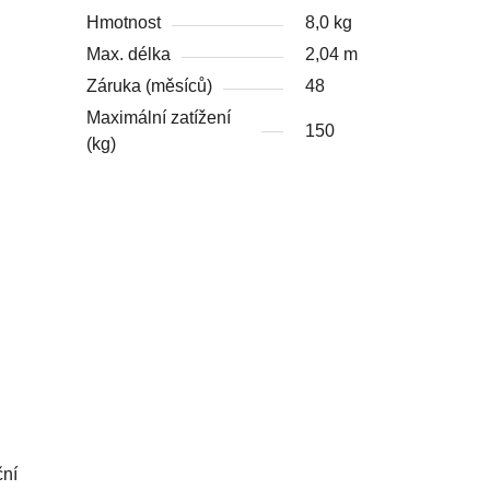
Hmotnost
8,0 kg
Max. délka
2,04 m
Záruka (měsíců)
48
Maximální zatížení
150
(kg)
ční