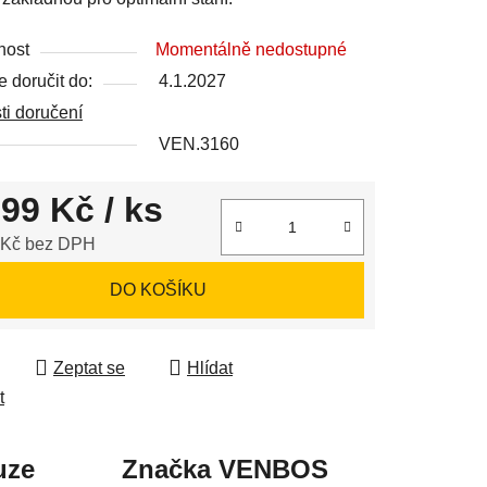
nost
Momentálně nedostupné
 doručit do:
4.1.2027
ek.
i doručení
VEN.3160
199 Kč
/ ks
 Kč bez DPH
 cena:
DO KOŠÍKU
Zeptat se
Hlídat
t
uze
Značka
VENBOS