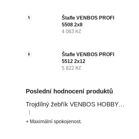
Štafle VENBOS PROFI
5508 2x8
4 063 Kč
Štafle VENBOS PROFI
5512 2x12
5 822 Kč
Poslední hodnocení produktů
Trojdílný žebřík VENBOS HOBBY 4409 3x9
|
Hodnocení produktu je 5 z 5 hvězdiček.
+ Maximální spokojenost.