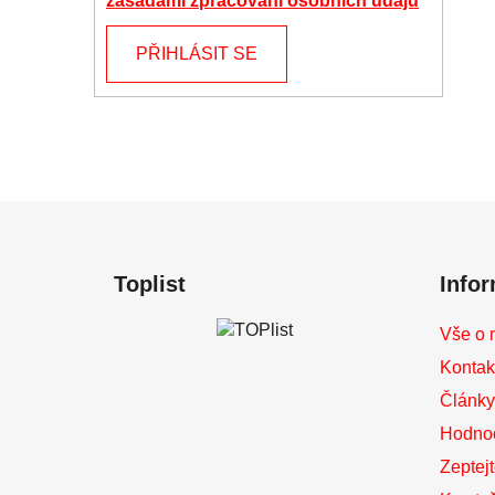
zásadami zpracování osobních údajů
PŘIHLÁSIT SE
Z
á
Toplist
Info
p
a
Vše o 
t
Kontak
í
Články 
Hodno
Zeptej