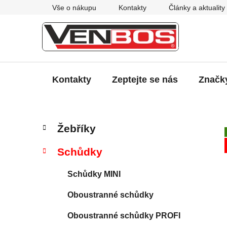
Přejít
Vše o nákupu
Kontakty
Články a aktuality
na
obsah
Kontakty
Zeptejte se nás
Značk
P
K
Přeskočit
Žebříky
a
kategorie
o
t
s
Schůdky
e
t
g
r
Schůdky MINI
o
a
r
Oboustranné schůdky
i
n
e
n
Oboustranné schůdky PROFI