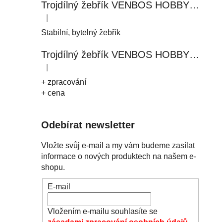
Trojdílný žebřík VENBOS HOBBY 4411 3x11
|
Hodnocení produktu je 5 z 5 hvězdiček.
Stabilní, bytelný žebřík
Trojdílný žebřík VENBOS HOBBY 4408 3x8
|
Hodnocení produktu je 5 z 5 hvězdiček.
+ zpracování
+ cena
Odebírat newsletter
Vložte svůj e-mail a my vám budeme zasílat
informace o nových produktech na našem e-
shopu.
E-mail
Vložením e-mailu souhlasíte se