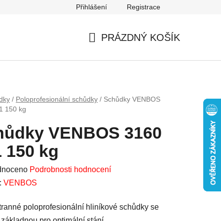
Přihlášení
Registrace
Mapa serveru
PRÁZDNÝ KOŠÍK
NÁKUPNÍ
KOŠÍK
dky
/
Poloprofesionální schůdky
/
Schůdky VENBOS
1 150 kg
hůdky VENBOS 3160
 150 kg
né
dnoceno
Podrobnosti hodnocení
ení
:
VENBOS
u
ranné poloprofesionální hliníkové schůdky se
 základnou pro optimální stání.