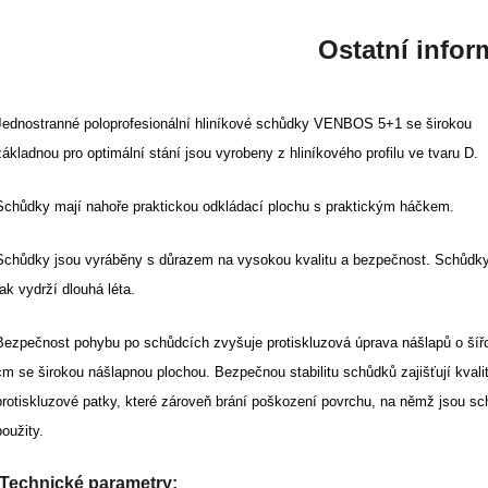
Ostatní infor
Jednostranné poloprofesionální hliníkové schůdky VENBOS 5+1 se širokou
základnou pro optimální stání jsou vyrobeny z hliníkového profilu ve tvaru D.
Schůdky mají nahoře praktickou odkládací plochu s praktickým háčkem.
Schůdky jsou vyráběny s důrazem na vysokou kvalitu a bezpečnost. Schůd
tak vydrží dlouhá léta.
Bezpečnost pohybu po schůdcích zvyšuje protiskluzová úprava nášlapů o šíř
cm se širokou nášlapnou plochou. Bezpečnou stabilitu schůdků zajišťují kvali
protiskluzové patky, které zároveň brání poškození povrchu, na němž jsou s
použity.
Technické parametry: