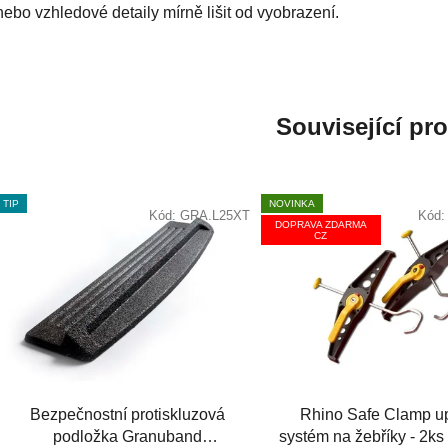
nebo vzhledové detaily mírně lišit od vyobrazení.
Související pr
TIP
NOVINKA
Kód:
GRA.L25XT
Kód
DOPRAVA ZDARMA
CZ
Bezpečnostní protiskluzová
Rhino Safe Clamp u
podložka Granuband
systém na žebříky - 2k