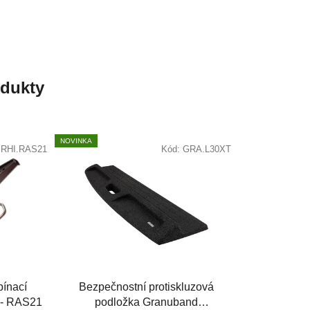
odukty
NOVINKA
:
RHI.RAS21
Kód:
GRA.L30XT
pínací
Bezpečnostní protiskluzová
s - RAS21
podložka Granuband