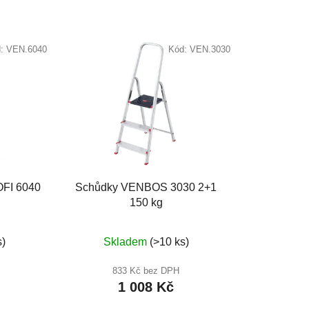
d:
VEN.6040
Kód:
VEN.3030
FI 6040
Schůdky VENBOS 3030 2+1
150 kg
né
Průměrné
s)
Skladem
(>10 ks)
ení
hodnocení
u
produktu
833 Kč bez DPH
1 008 Kč
je
4,0