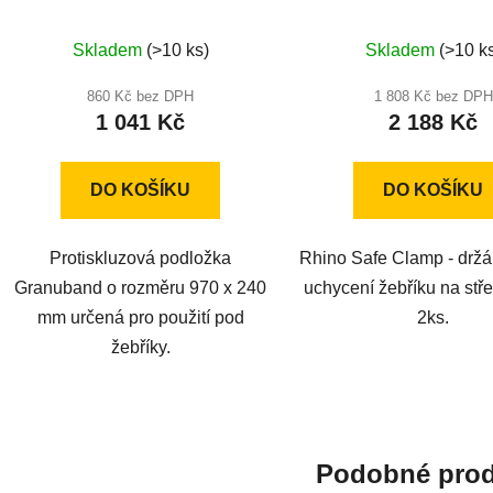
970x240mm
Průměrné
Průměr
Skladem
(>10 ks)
Skladem
(>10 k
hodnocení
hodnoc
produktu
produkt
860 Kč bez DPH
1 808 Kč bez DPH
1 041 Kč
2 188 Kč
je
je
5,0
5,0
z
z
DO KOŠÍKU
DO KOŠÍKU
5
5
hvězdiček.
hvězdič
Protiskluzová podložka
Rhino Safe Clamp - držá
Granuband o rozměru 970 x 240
uchycení žebříku na stře
mm určená pro použití pod
2ks.
žebříky.
Podobné prod