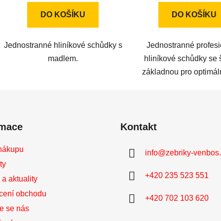
z
z
DO KOŠÍKU
DO KOŠÍKU
5
5
hvězdiček.
hvězdič
Jednostranné hliníkové schůdky s
Jednostranné profesi
madlem.
hliníkové schůdky se 
základnou pro optimáln
rmace
Kontakt
nákupu
info
@
zebriky-venbos
ty
+420 235 523 551
a aktuality
cení obchodu
+420 702 103 620
te se nás