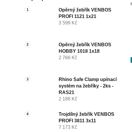
Opěrný žebřík VENBOS
PROFI 1121 1x21
3 599 Kč
Opěrný žebřík VENBOS
HOBBY 1018 1x18
2 766 Kč
Rhino Safe Clamp upínací
systém na žebříky - 2ks -
RAS21
2 188 Kč
Trojdílný žebřík VENBOS
PROFI 3811 3x11
7 173 Kč