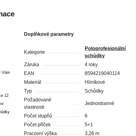
mace
Doplňkové parametry
Poloprofesionální
Kategorie
schůdky
Záruka
4 roky
ky Vám
EAN
8594219040114
Materiál
Hliníkové
Typ
Schůdky
ce 12
Požadované
Jednostranné
tní
vlastnosti
chůdky
Počet stupňů
6
Počet příček
5+1
Pracovní výška
3,26 m