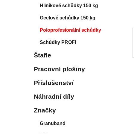
í
Hliníkové schůdky 150 kg
p
a
Ocelové schůdky 150 kg
n
Poloprofesionální schůdky
e
l
Schůdky PROFI
Štafle
Pracovní plošiny
Příslušenství
Náhradní díly
Značky
Granuband