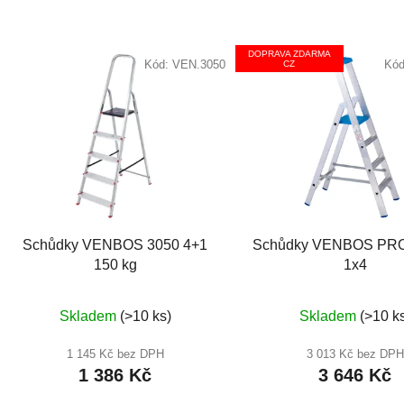
DOPRAVA ZDARMA
Kód:
VEN.3050
Kó
CZ
Schůdky VENBOS 3050 4+1
Schůdky VENBOS PRO
150 kg
1x4
Průměrné
Průměr
Skladem
(>10 ks)
Skladem
(>10 k
hodnocení
hodnoc
produktu
produkt
1 145 Kč bez DPH
3 013 Kč bez DPH
1 386 Kč
3 646 Kč
je
je
5,0
5,0