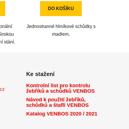
z
DO KOŠÍKU
5
ek.
hvězdiček.
onální
Jednostranné hliníkové schůdky s
širokou
madlem.
í stání.
Ke stažení
Kontrolní list pro kontrolu
.cz
žebříků a schůdků VENBOS
Návod k použití žebříků,
schůdků a štaflí VENBOS
Katalog VENBOS 2020 / 2021