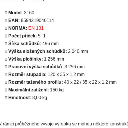
Model:
3160
EAN:
8594219040114
NORMA:
EN 131
Počet příček:
5+1
Šířka schůdků:
496 mm
Výška složených schůdků:
2 040 mm
Výška plošinky:
1 256 mm
Pracovní výška schůdků:
3 256 mm
Rozměr stupadla:
120 x 35 x 1,2 mm
Rozměr taženého profilu:
40 x 22 / 35 x 22 x 1,2 mm
Maximální zatížení:
150 kg
Hmotnost:
8,00 kg
V rámci průběžného vývoje výrobku se mohou některé konstruk