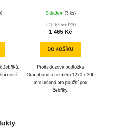
1270x300mm
né
s)
Skladem
(3 ks)
ení
u
1 211 Kč bez DPH
1 465 Kč
DO KOŠÍKU
ek.
k žebříků,
Protiskluzová podložka
šní nosič
Granuband o rozměru 1270 x 300
mm určená pro použití pod
žebříky.
ukty