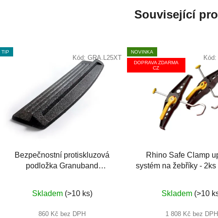
Související pr
TIP
NOVINKA
Kód:
GRA.L25XT
Kód
DOPRAVA ZDARMA
CZ
Bezpečnostní protiskluzová
Rhino Safe Clamp u
podložka Granuband
systém na žebříky - 2k
970x240mm
Průměrné
Průměr
Skladem
(>10 ks)
Skladem
(>10 k
hodnocení
hodnoc
produktu
produkt
860 Kč bez DPH
1 808 Kč bez DPH