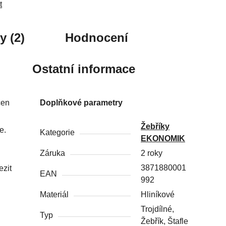
t
y (2)
Hodnocení
Ostatní informace
čen
Doplňkové parametry
Žebříky
e.
Kategorie
EKONOMIK
Záruka
2 roky
3871880001
ezit
EAN
992
Materiál
Hliníkové
Trojdílné,
Typ
Žebřík, Štafle