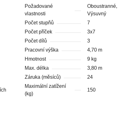
Požadované
Oboustranné,
vlastnosti
Výsuvný
Počet stupňů
7
Počet příček
3x7
Počet dílů
3
Pracovní výška
4,70 m
Hmotnost
9 kg
Max. délka
3,80 m
Záruka (měsíců)
24
Maximální zatížení
150
ích
(kg)