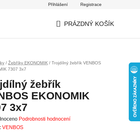
Přihlášení
Registrace
Mapa serveru
PRÁZDNÝ KOŠÍK
NÁKUPNÍ
KOŠÍK
íky
/
Žebříky EKONOMIK
/
Trojdílný žebřík VENBOS
IK 7307 3x7
jdílný žebřík
NBOS EKONOMIK
7 3x7
né
dnoceno
Podrobnosti hodnocení
ení
:
VENBOS
u