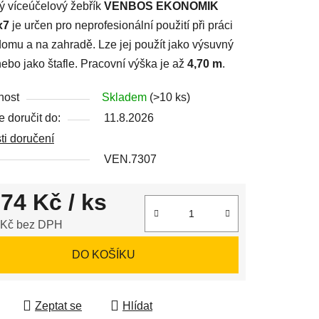
ný víceúčelový žebřík
VENBOS EKONOMIK
x7
je určen pro neprofesionální použití při práci
omu a na zahradě. Lze jej použít jako výsuvný
nebo jako štafle. Pracovní výška je až
4,70 m
.
ek.
nost
Skladem
(>10 ks)
 doručit do:
11.8.2026
i doručení
VEN.7307
974 Kč
/ ks
 Kč bez DPH
 cena:
DO KOŠÍKU
Zeptat se
Hlídat