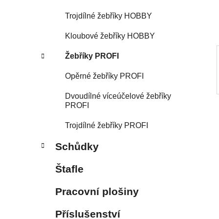
í
p
Trojdílné žebříky HOBBY
a
Kloubové žebříky HOBBY
n
e
Žebříky PROFI
l
Opěrné žebříky PROFI
Dvoudílné víceúčelové žebříky
PROFI
Trojdílné žebříky PROFI
Schůdky
Štafle
Pracovní plošiny
Příslušenství