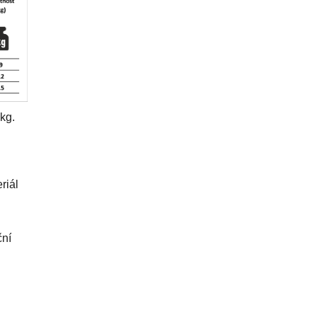
kg.
riál
ční