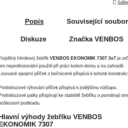
Sdíle
Popis
Související soubor
Diskuze
Značka
VENBOS
Trojdílný hliníkový žebřík
VENBOS EKONOMIK 7307 3x7
je ur
pro neprofesionální použití při práci kolem domu a na zahradě.
Lisované spojení příček s bočnicemi přispívá k tuhosti konstrukc
Protiskluzové rýhování příček přispívá k jistějšímu nášlapu.
Protiskluzové patky přispívají ke stabilitě žebříku a pomáhají om
poškození podkladu.
Hlavní výhody žebříku VENBOS
EKONOMIK 7307