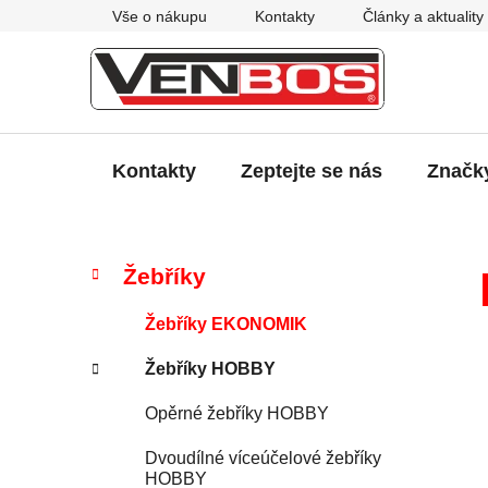
Přejít
Vše o nákupu
Kontakty
Články a aktuality
na
obsah
Kontakty
Zeptejte se nás
Značk
P
K
Přeskočit
Žebříky
a
kategorie
o
t
s
Žebříky EKONOMIK
e
t
g
Žebříky HOBBY
r
o
a
r
Opěrné žebříky HOBBY
i
n
e
n
Dvoudílné víceúčelové žebříky
HOBBY