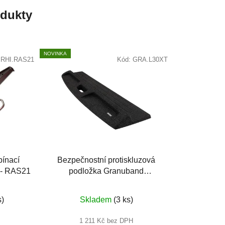
odukty
NOVINKA
:
RHI.RAS21
Kód:
GRA.L30XT
pínací
Bezpečnostní protiskluzová
s - RAS21
podložka Granuband
1270x300mm
né
s)
Skladem
(3 ks)
ení
u
1 211 Kč bez DPH