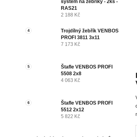
systém na žebříky - 2ks -
RAS21
2 188 Kč
Trojdílný žebřík VENBOS
PROFI 3811 3x11
7 173 Kč
Štafle VENBOS PROFI
5508 2x8
4 063 Kč
Štafle VENBOS PROFI
5512 2x12
5 822 Kč