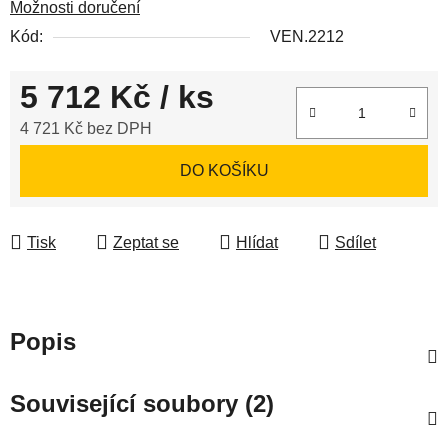
Možnosti doručení
Kód:
VEN.2212
5 712 Kč
/ ks
4 721 Kč bez DPH
Měrná cena:
DO KOŠÍKU
Tisk
Zeptat se
Hlídat
Sdílet
Popis
Související soubory (2)