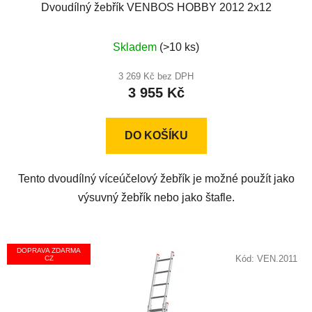
Dvoudílný žebřík VENBOS HOBBY 2012 2x12
Průměrné
Skladem
(>10 ks)
hodnocení
produktu
3 269 Kč bez DPH
3 955 Kč
je
5,0
z
DO KOŠÍKU
5
hvězdiček.
Tento dvoudílný víceúčelový žebřík je možné použít jako
výsuvný žebřík nebo jako štafle.
DOPRAVA ZDARMA
Kód:
VEN.2011
CZ