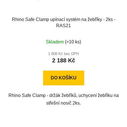
Rhino Safe Clamp upínací systém na žebříky - 2ks -
RAS21
Průměrné
Skladem
(>10 ks)
hodnocení
produktu
1 808 Kč bez DPH
2 188 Kč
je
5,0
z
DO KOŠÍKU
5
hvězdiček.
Rhino Safe Clamp - držák žebříků, uchycení žebříku na
střešní nosič 2ks.