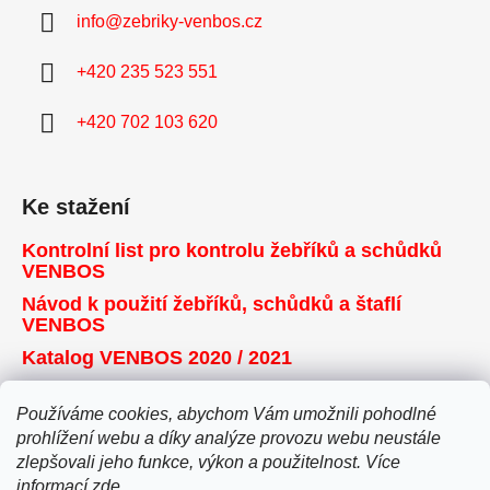
info
@
zebriky-venbos.cz
+420 235 523 551
+420 702 103 620
Ke stažení
Kontrolní list pro kontrolu žebříků a schůdků
VENBOS
Návod k použití žebříků, schůdků a štaflí
VENBOS
Katalog VENBOS 2020 / 2021
Používáme cookies, abychom Vám umožnili pohodlné
Přijímáme online platby
prohlížení webu a díky analýze provozu webu neustále
zlepšovali jeho funkce, výkon a použitelnost. Více
informací
zde
.