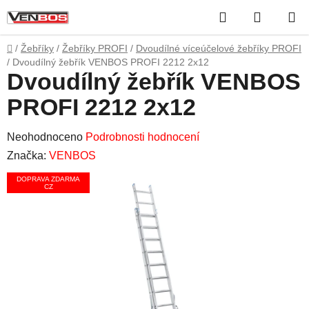
Přejít
Hledat
NÁKUP
na
obsah
KOŠÍK
Domů
/
Žebříky
/
Žebříky PROFI
/
Dvoudílné víceúčelové žebříky PROFI
/
Dvoudílný žebřík VENBOS PROFI 2212 2x12
Dvoudílný žebřík VENBOS
PROFI 2212 2x12
Průměrné
Neohodnoceno
Podrobnosti hodnocení
hodnocení
Značka:
VENBOS
produktu
DOPRAVA ZDARMA
CZ
je
0,0
z
5
hvězdiček.