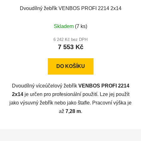
Dvoudílný žebřík VENBOS PROFI 2214 2x14
Průměrné
Skladem
(7 ks)
hodnocení
produktu
6 242 Kč bez DPH
7 553 Kč
je
5,0
z
DO KOŠÍKU
5
hvězdiček.
Dvoudílný víceúčelový žebřík
VENBOS PROFI 2214
2x14
je určen pro profesionální použití. Lze jej použít
jako výsuvný žebřík nebo jako štafle. Pracovní výška je
až
7,28 m
.
Z
á