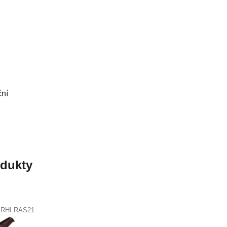
ční
odukty
:
RHI.RAS21