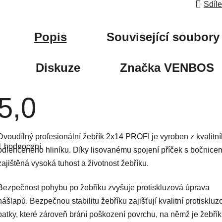
Sdíle
Popis
Související soubory 
Diskuze
Značka
VENBOS
5,0
Průměrné
Dvoudílný profesionální žebřík 2x14 PROFI je vyroben z kvalitn
hodnocení
1 hodnocení
produktu
odlehčeného hliníku. Díky lisovanému spojení příček s bočnicem
je
zajištěná vysoká tuhost a životnost žebříku.
5,0
z
5
hvězdiček.
Bezpečnost pohybu po žebříku zvyšuje protiskluzová úprava
nášlapů. Bezpečnou stabilitu žebříku zajišťují kvalitní protiskluz
patky, které zároveň brání poškození povrchu, na němž je žebřík