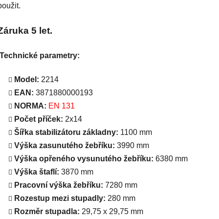
použit.
Záruka 5 let.
Technické parametry:
Model:
2214
EAN:
3871880000193
NORMA:
EN 131
Počet příček:
2x14
Šířka stabilizátoru základny:
1100 mm
Výška zasunutého žebříku:
3990 mm
Výška opřeného vysunutého žebříku:
6380 mm
Výška štaflí:
3870 mm
Pracovní výška žebříku:
7280 mm
Rozestup mezi stupadly:
280 mm
Rozměr stupadla:
29,75 x 29,75 mm