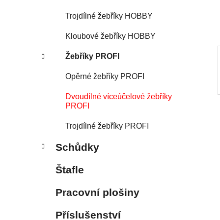
í
p
Trojdílné žebříky HOBBY
a
Kloubové žebříky HOBBY
n
e
Žebříky PROFI
l
Opěrné žebříky PROFI
Dvoudílné víceúčelové žebříky
PROFI
Trojdílné žebříky PROFI
Schůdky
Štafle
Pracovní plošiny
Příslušenství