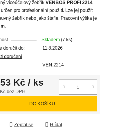
ný víceúčelový žebřík
VENBOS PROFI 2214
 určen pro profesionální použití. Lze jej použít
suvný žebřík nebo jako štafle. Pracovní výška je
 m
.
ek.
nost
Skladem
(7 ks)
 doručit do:
11.8.2026
i doručení
VEN.2214
553 Kč
/ ks
 Kč bez DPH
 cena:
DO KOŠÍKU
Zeptat se
Hlídat