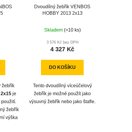
ENBOS
Dvoudílný žebřík VENBOS
15
HOBBY 2013 2x13
Průměrné
Skladem
(>10 ks)
hodnocení
produktu
3 576 Kč bez DPH
4 327 Kč
je
4,0
z
DO KOŠÍKU
5
hvězdiček.
 žebřík
Tento dvoudílný víceúčelový
 2x15
je
žebřík je možné použít jako
 použití.
výsuvný žebřík nebo jako štafle.
vný žebřík
vní výška