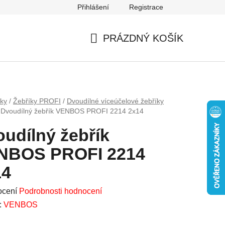
Přihlášení
Registrace
Mapa serveru
PRÁZDNÝ KOŠÍK
NÁKUPNÍ
KOŠÍK
íky
/
Žebříky PROFI
/
Dvoudílné víceúčelové žebříky
Dvoudílný žebřík VENBOS PROFI 2214 2x14
udílný žebřík
NBOS PROFI 2214
14
né
ocení
Podrobnosti hodnocení
ení
:
VENBOS
u