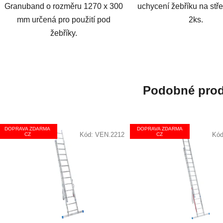
Granuband o rozměru 1270 x 300
uchycení žebříku na stře
mm určená pro použití pod
2ks.
žebříky.
Podobné prod
DOPRAVA ZDARMA
DOPRAVA ZDARMA
Kód:
VEN.2212
Kó
CZ
CZ