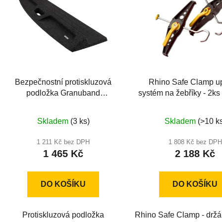
Bezpečnostní protiskluzová
Rhino Safe Clamp u
podložka Granuband
systém na žebříky - 2k
1270x300mm
Průměr
Skladem
(3 ks)
Skladem
(>10 k
hodnoc
produkt
1 211 Kč bez DPH
1 808 Kč bez DPH
1 465 Kč
2 188 Kč
je
5,0
z
DO KOŠÍKU
DO KOŠÍKU
5
hvězdič
Protiskluzová podložka
Rhino Safe Clamp - držá