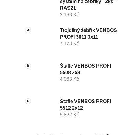
systém na žebříky - 2ks -
RAS21
2 188 Kč
Trojdílný žebřík VENBOS
PROFI 3811 3x11
7 173 Kč
Štafle VENBOS PROFI
5508 2x8
4 063 Kč
Štafle VENBOS PROFI
5512 2x12
5 822 Kč