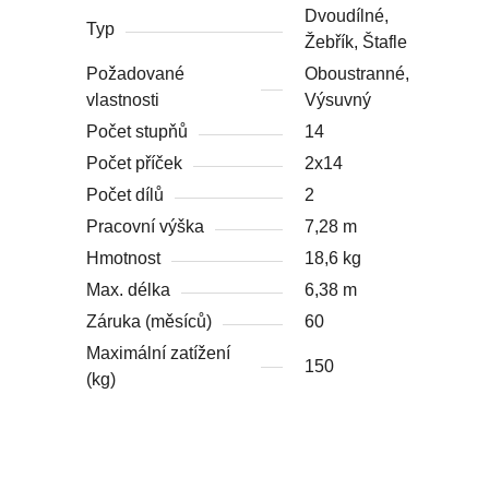
Dvoudílné,
Typ
Žebřík, Štafle
Požadované
Oboustranné,
vlastnosti
Výsuvný
Počet stupňů
14
Počet příček
2x14
Počet dílů
2
Pracovní výška
7,28 m
Hmotnost
18,6 kg
Max. délka
6,38 m
Záruka (měsíců)
60
Maximální zatížení
150
(kg)