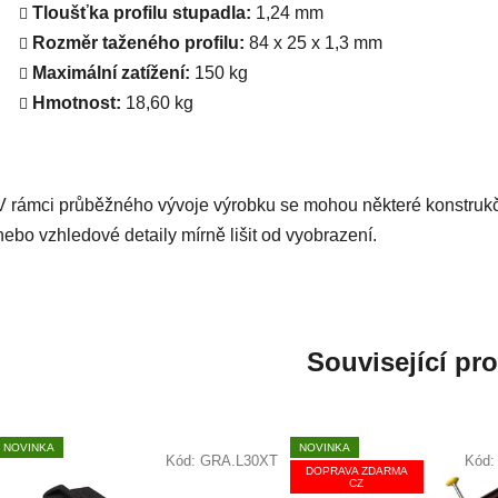
Tloušťka profilu stupadla:
1,24 mm
Rozměr taženého profilu:
84 x 25 x 1,3 mm
Maximální zatížení:
150 kg
Hmotnost:
18,60 kg
V rámci průběžného vývoje výrobku se mohou některé konstruk
nebo vzhledové detaily mírně lišit od vyobrazení.
Související pr
NOVINKA
NOVINKA
Kód:
GRA.L30XT
Kód
DOPRAVA ZDARMA
CZ