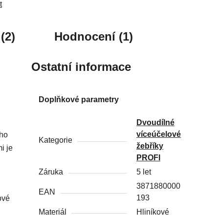
t
(2)
Hodnocení (1)
Ostatní informace
Doplňkové parametry
Dvoudílné
víceúčelové
ího
Kategorie
žebříky
i je
PROFI
Záruka
5 let
3871880000
EAN
193
ové
Materiál
Hliníkové