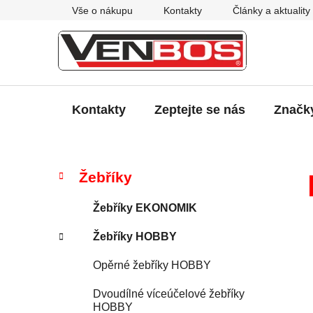
Přejít
Vše o nákupu
Kontakty
Články a aktuality
na
obsah
Kontakty
Zeptejte se nás
Značk
P
K
Přeskočit
Žebříky
a
kategorie
o
t
s
Žebříky EKONOMIK
e
t
g
Žebříky HOBBY
r
o
a
r
Opěrné žebříky HOBBY
i
n
e
n
Dvoudílné víceúčelové žebříky
HOBBY