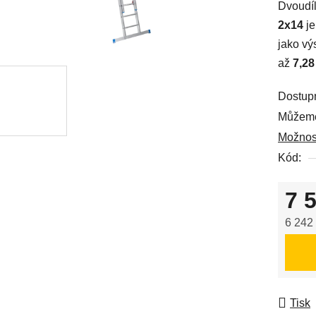
Dvoudíl
je
2x14
je
5,0
jako vý
z
až
7,28
5
hvězdič
Dostup
Můžeme
Možnost
Kód:
7 
6 242
Měrná
Tisk