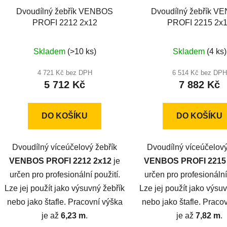
Dvoudílný žebřík VENBOS
Dvoudílný žebřík V
PROFI 2212 2x12
PROFI 2215 2x
Skladem
(>10 ks)
Skladem
(4 ks)
4 721 Kč bez DPH
6 514 Kč bez DPH
5 712 Kč
7 882 Kč
DO KOŠÍKU
DO KOŠÍKU
Dvoudílný víceúčelový žebřík
Dvoudílný víceúčelový
VENBOS PROFI 2212 2x12
je
VENBOS PROFI 2215
určen pro profesionální použití.
určen pro profesionální
Lze jej použít jako výsuvný žebřík
Lze jej použít jako výsu
nebo jako štafle. Pracovní výška
nebo jako štafle. Praco
je až
6,23 m
.
je až
7,82 m
.