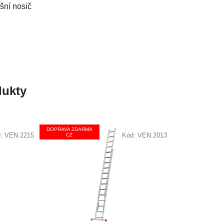
šní nosič
ukty
DOPRAVA ZDARMA
d:
VEN.2215
Kód:
VEN.2013
CZ