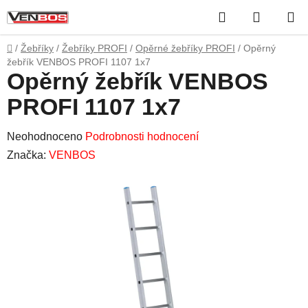
Přejít
Hledat
NÁKUP
na
obsah
KOŠÍK
Domů
/
Žebříky
/
Žebříky PROFI
/
Opěrné žebříky PROFI
/
Opěrný
žebřík VENBOS PROFI 1107 1x7
Opěrný žebřík VENBOS
PROFI 1107 1x7
Průměrné
Neohodnoceno
Podrobnosti hodnocení
hodnocení
Značka:
VENBOS
produktu
je
0,0
z
5
hvězdiček.