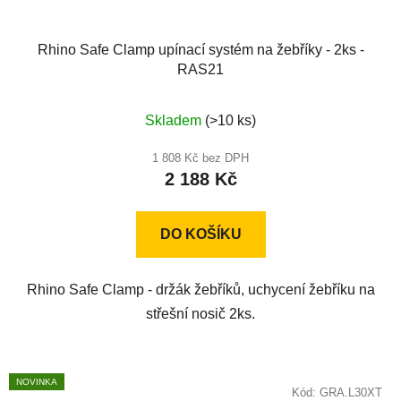
Rhino Safe Clamp upínací systém na žebříky - 2ks -
RAS21
Průměrné
Skladem
(>10 ks)
hodnocení
produktu
1 808 Kč bez DPH
2 188 Kč
je
5,0
z
DO KOŠÍKU
5
hvězdiček.
Rhino Safe Clamp - držák žebříků, uchycení žebříku na
střešní nosič 2ks.
NOVINKA
Kód:
GRA.L30XT