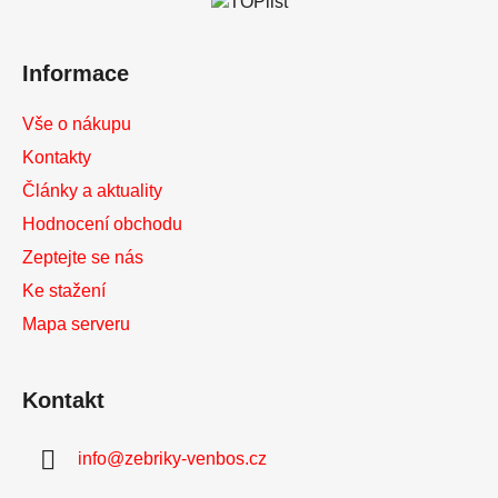
t
í
Informace
Vše o nákupu
Kontakty
Články a aktuality
Hodnocení obchodu
Zeptejte se nás
Ke stažení
Mapa serveru
Kontakt
info
@
zebriky-venbos.cz