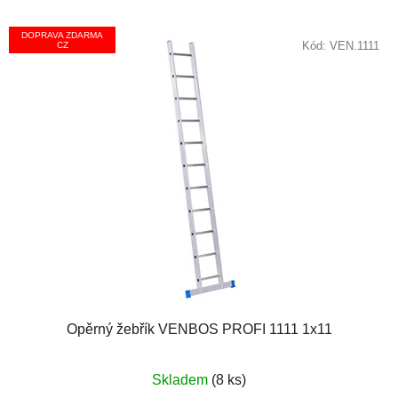
DOPRAVA ZDARMA
Kód:
VEN.1111
CZ
Opěrný žebřík VENBOS PROFI 1111 1x11
Průměrné
Skladem
(8 ks)
hodnocení