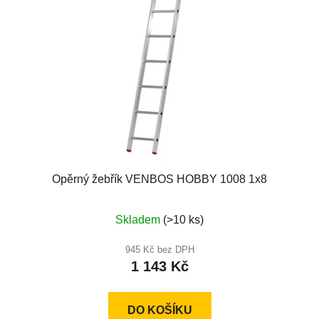
Opěrný žebřík VENBOS HOBBY 1008 1x8
Průměrné
Skladem
(>10 ks)
hodnocení
produktu
945 Kč bez DPH
1 143 Kč
je
5,0
z
DO KOŠÍKU