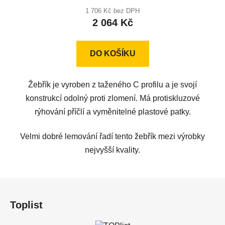
produktu
1 706 Kč bez DPH
2 064 Kč
je
4,3
z
DO KOŠÍKU
5
hvězdiček.
Žebřík je vyroben z taženého C profilu a je svojí
konstrukcí odolný proti zlomení. Má protiskluzové
rýhování příčlí a vyměnitelné plastové patky.
Velmi dobré lemování řadí tento žebřík mezi výrobky
nejvyšší kvality.
Z
á
Toplist
p
a