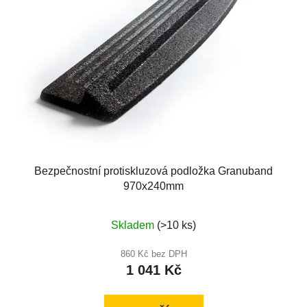
Bezpečnostní protiskluzová podložka Granuband
970x240mm
Průměrné
Skladem
(>10 ks)
hodnocení
produktu
860 Kč bez DPH
1 041 Kč
je
5,0
z