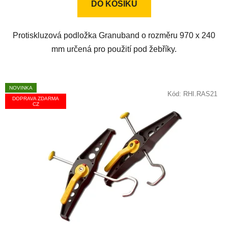
DO KOŠÍKU
5
hvězdiček.
Protiskluzová podložka Granuband o rozměru 970 x 240
mm určená pro použití pod žebříky.
NOVINKA
Kód:
RHI.RAS21
DOPRAVA ZDARMA
CZ