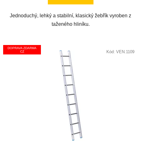
5
hvězdiček.
Jednoduchý, lehký a stabilní, klasický žebřík vyroben z
taženého hliníku.
DOPRAVA ZDARMA
Kód:
VEN.1109
CZ