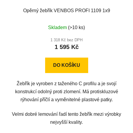
Opěrný žebřík VENBOS PROFI 1109 1x9
Skladem
(>10 ks)
1 318 Kč bez DPH
1 595 Kč
DO KOŠÍKU
Žebřík je vyroben z taženého C profilu a je svojí
konstrukcí odolný proti zlomení. Má protiskluzové
rýhování příčlí a vyměnitelné plastové patky.
Velmi dobré lemování řadí tento žebřík mezi výrobky
nejvyšší kvality.