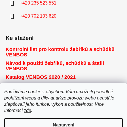
+420 235 523 551
+420 702 103 620
Ke stažení
Kontrolní list pro kontrolu žebříků a schůdků
VENBOS
Návod k použití žebříků, schůdků a štaflí
VENBOS
Katalog VENBOS 2020 / 2021
Používáme cookies, abychom Vám umožnili pohodlné
Přijímáme online platby
prohlížení webu a díky analýze provozu webu neustále
zlepšovali jeho funkce, výkon a použitelnost. Více
informací
zde
.
Nastavení