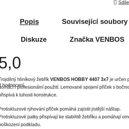
Sdíle
Popis
Související soubory 
Diskuze
Značka
VENBOS
5,0
Průměrné
Trojdílný hliníkový žebřík
VENBOS HOBBY 4407 3x7
je určen 
hodnocení
2 hodnocení
produktu
domácí i profesionální použití. Lemované spojení příček s bočn
je
přispívá k tuhosti konstrukce.
5,0
z
5
hvězdiček.
Protiskluzové rýhování příček pomáhá zajistit jistější nášlap.
Protiskluzové patky přispívají ke stabilitě žebříku a pomáhají om
poškození podkladu.