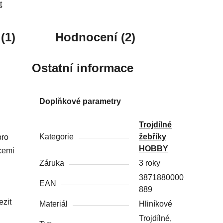
t
(1)
Hodnocení (2)
Ostatní informace
Doplňkové parametry
Trojdílné
Kategorie
žebříky
pro
HOBBY
icemi
Záruka
3 roky
3871880000
EAN
889
ezit
Materiál
Hliníkové
Trojdílné,