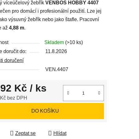
ný víceúčelový žebřík
VENBOS HOBBY 4407
určen pro domácí i profesionální použití. Lze jej
jako výsuvný žebřík nebo jako štafle. Pracovní
e až
4,88 m
.
ek.
nost
Skladem
(>10 ks)
 doručit do:
11.8.2026
i doručení
VEN.4407
292 Kč
/ ks
 Kč bez DPH
 cena:
DO KOŠÍKU
Zeptat se
Hlídat