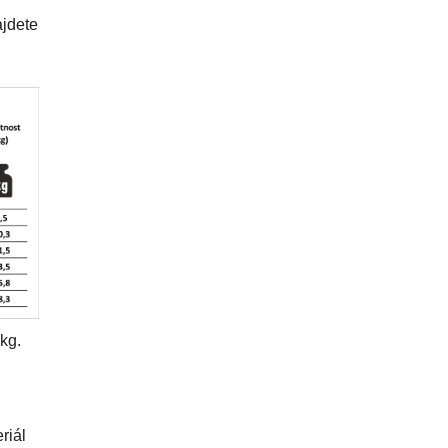
ajdete
kg.
riál