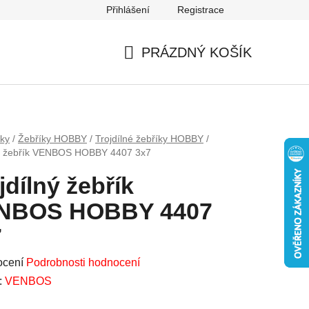
Přihlášení
Registrace
Mapa serveru
PRÁZDNÝ KOŠÍK
NÁKUPNÍ
KOŠÍK
íky
/
Žebříky HOBBY
/
Trojdílné žebříky HOBBY
/
ný žebřík VENBOS HOBBY 4407 3x7
jdílný žebřík
NBOS HOBBY 4407
7
né
ocení
Podrobnosti hodnocení
ení
:
VENBOS
u