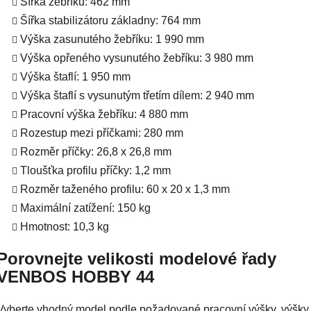
Šířka žebříku: 462 mm
Šířka stabilizátoru základny: 764 mm
Výška zasunutého žebříku: 1 990 mm
Výška opřeného vysunutého žebříku: 3 980 mm
Výška štaflí: 1 950 mm
Výška štaflí s vysunutým třetím dílem: 2 940 mm
Pracovní výška žebříku: 4 880 mm
Rozestup mezi příčkami: 280 mm
Rozměr příčky: 26,8 x 26,8 mm
Tloušťka profilu příčky: 1,2 mm
Rozměr taženého profilu: 60 x 20 x 1,3 mm
Maximální zatížení: 150 kg
Hmotnost: 10,3 kg
Porovnejte velikosti modelové řady
VENBOS HOBBY 44
Vyberte vhodný model podle požadované pracovní výšky, výšky