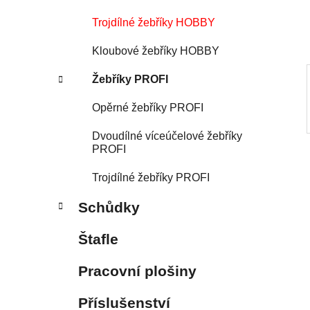
í
p
Trojdílné žebříky HOBBY
a
Kloubové žebříky HOBBY
n
e
Žebříky PROFI
l
Opěrné žebříky PROFI
Dvoudílné víceúčelové žebříky
PROFI
Trojdílné žebříky PROFI
Schůdky
Štafle
Pracovní plošiny
Příslušenství