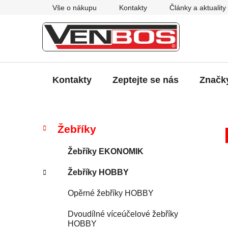
Přejít
Vše o nákupu
Kontakty
Články a aktuality
na
obsah
Kontakty
Zeptejte se nás
Značk
P
K
Přeskočit
Žebříky
a
kategorie
o
t
s
Žebříky EKONOMIK
e
t
g
Žebříky HOBBY
r
o
a
r
Opěrné žebříky HOBBY
i
n
e
n
Dvoudílné víceúčelové žebříky
HOBBY