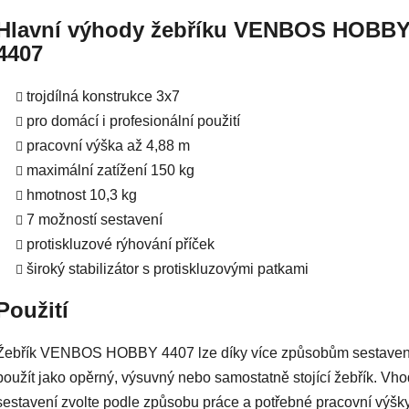
Hlavní výhody žebříku VENBOS HOBB
4407
trojdílná konstrukce 3x7
pro domácí i profesionální použití
pracovní výška až 4,88 m
maximální zatížení 150 kg
hmotnost 10,3 kg
7 možností sestavení
protiskluzové rýhování příček
široký stabilizátor s protiskluzovými patkami
Použití
Žebřík VENBOS HOBBY 4407 lze díky více způsobům sestaven
použít jako opěrný, výsuvný nebo samostatně stojící žebřík. Vh
sestavení zvolte podle způsobu práce a potřebné pracovní výšky