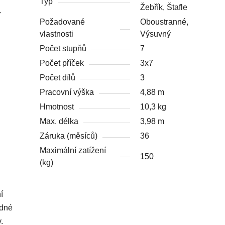
Typ
Žebřík, Štafle
Y
Požadované
Oboustranné,
vlastnosti
Výsuvný
Počet stupňů
7
Počet příček
3x7
Počet dílů
3
Pracovní výška
4,88 m
Hmotnost
10,3 kg
Max. délka
3,98 m
Záruka (měsíců)
36
Maximální zatížení
150
(kg)
í
odné
.