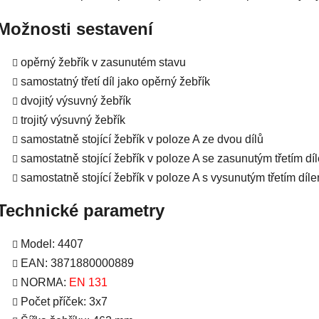
Možnosti sestavení
opěrný žebřík v zasunutém stavu
samostatný třetí díl jako opěrný žebřík
dvojitý výsuvný žebřík
trojitý výsuvný žebřík
samostatně stojící žebřík v poloze A ze dvou dílů
samostatně stojící žebřík v poloze A se zasunutým třetím dí
samostatně stojící žebřík v poloze A s vysunutým třetím díl
Technické parametry
Model: 4407
EAN: 3871880000889
NORMA:
EN 131
Počet příček: 3x7