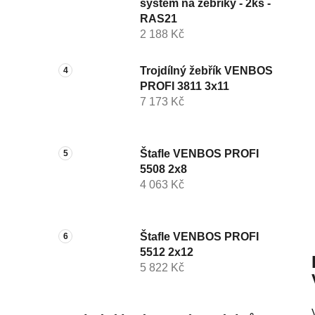
systém na žebříky - 2ks -
RAS21
2 188 Kč
Trojdílný žebřík VENBOS
PROFI 3811 3x11
7 173 Kč
Štafle VENBOS PROFI
5508 2x8
4 063 Kč
Štafle VENBOS PROFI
5512 2x12
5 822 Kč