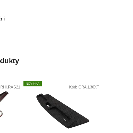
ční
odukty
NOVINKA
:
RHI.RAS21
Kód:
GRA.L30XT