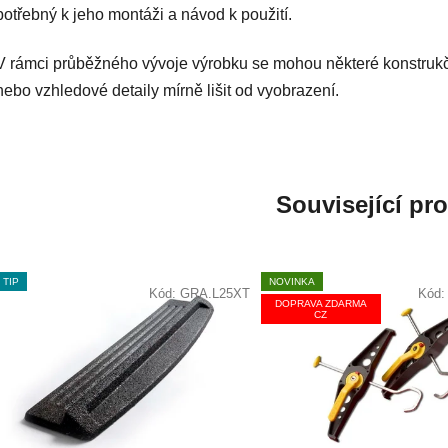
potřebný k jeho montáži a návod k použití.
V rámci průběžného vývoje výrobku se mohou některé konstruk
nebo vzhledové detaily mírně lišit od vyobrazení.
Související pr
TIP
NOVINKA
Kód:
GRA.L25XT
Kód
DOPRAVA ZDARMA
CZ