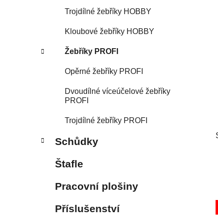
p
Trojdílné žebříky HOBBY
a
Kloubové žebříky HOBBY
n
e
Žebříky PROFI
l
Opěrné žebříky PROFI
Dvoudílné víceúčelové žebříky
PROFI
Trojdílné žebříky PROFI
Schůdky
Štafle
Pracovní plošiny
Příslušenství