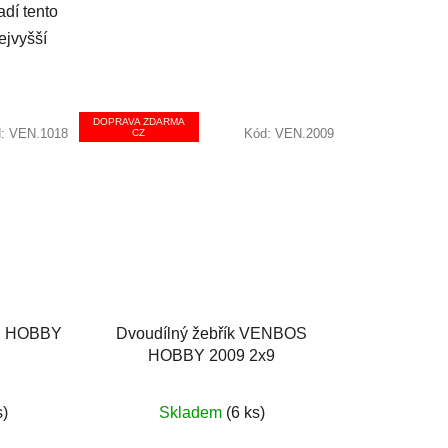
adí tento
ejvyšší
DOPRAVA ZDARMA
d:
VEN.1018
Kód:
VEN.2009
CZ
S HOBBY
Dvoudílný žebřík VENBOS
HOBBY 2009 2x9
né
Průměrné
s)
Skladem
(6 ks)
ení
hodnocení