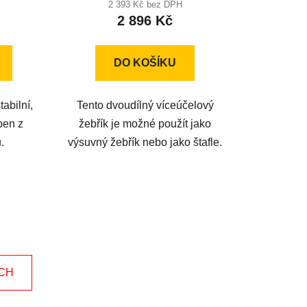
u
produktu
2 393 Kč bez DPH
2 896 Kč
je
5,0
z
DO KOŠÍKU
5
ek.
hvězdiček.
abilní,
Tento dvoudílný víceúčelový
ben z
žebřík je možné použít jako
.
výsuvný žebřík nebo jako štafle.
ÍCH