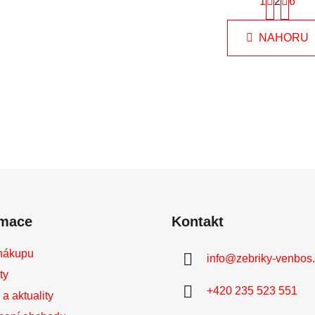
1
2
t
6
O
r
v
á
l
NAHORU
n
á
k
o
d
v
a
á
c
n
í
í
p
r
v
k
y
v
rmace
Kontakt
ý
p
i
nákupu
info
@
zebriky-venbos
s
ty
u
+420 235 523 551
a aktuality