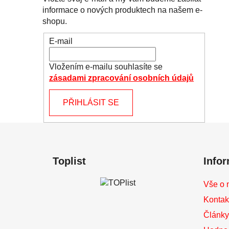
informace o nových produktech na našem e-
shopu.
E-mail
Vložením e-mailu souhlasíte se
zásadami zpracování osobních údajů
PŘIHLÁSIT SE
Z
á
Toplist
Info
p
a
Vše o 
t
Kontak
í
Články 