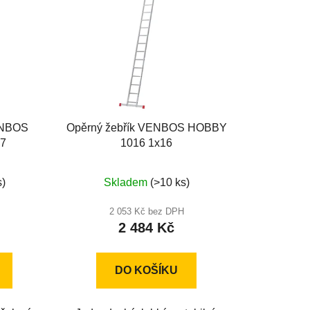
o
d
u
k
t
ů
ENBOS
Opěrný žebřík VENBOS HOBBY
x7
1016 1x16
né
Průměrné
s)
Skladem
(>10 ks)
ení
hodnocení
u
produktu
2 053 Kč bez DPH
2 484 Kč
je
5,0
z
DO KOŠÍKU
5
ek.
hvězdiček.