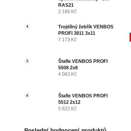
RAS21
2 188 Kč
Trojdílný žebřík VENBOS
PROFI 3811 3x11
7 173 Kč
Štafle VENBOS PROFI
5508 2x8
4 063 Kč
Štafle VENBOS PROFI
5512 2x12
5 822 Kč
Poslední hodnocení produktů