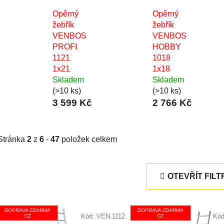
Opěrný
Opěrný
žebřík
žebřík
VENBOS
VENBOS
PROFI
HOBBY
1121
1018
1x21
1x18
Skladem
Skladem
(>10 ks)
(>10 ks)
3 599 Kč
2 766 Kč
Stránka
2
z
6
-
47
položek celkem
OTEVŘÍT FILT
V
DOPRAVA ZDARMA
DOPRAVA ZDARMA
ý
Kód:
VEN.1112
Kó
CZ
CZ