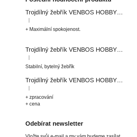
Trojdílný žebřík VENBOS HOBBY 4409 3x9
|
Hodnocení produktu je 5 z 5 hvězdiček.
+ Maximální spokojenost.
Trojdílný žebřík VENBOS HOBBY 4411 3x11
|
Hodnocení produktu je 5 z 5 hvězdiček.
Stabilní, bytelný žebřík
Trojdílný žebřík VENBOS HOBBY 4408 3x8
|
Hodnocení produktu je 5 z 5 hvězdiček.
+ zpracování
+ cena
Odebírat newsletter
Vložte svůj e-mail a my vám budeme zasílat