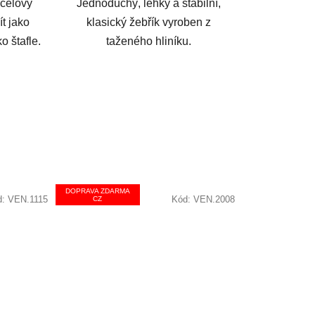
účelový
Jednoduchý, lehký a stabilní,
t jako
klasický žebřík vyroben z
o štafle.
taženého hliníku.
DOPRAVA ZDARMA
d:
VEN.1115
Kód:
VEN.2008
CZ