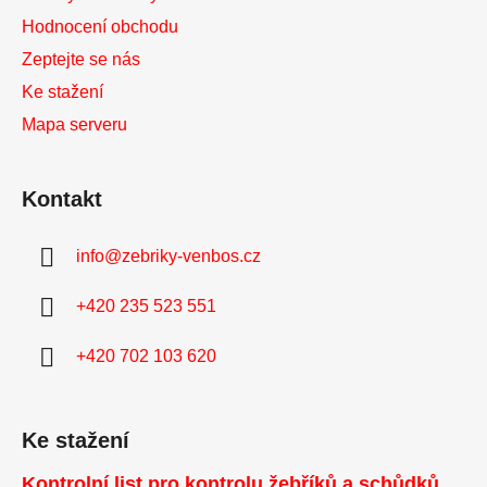
u
Hodnocení obchodu
Zeptejte se nás
Ke stažení
Mapa serveru
Kontakt
info
@
zebriky-venbos.cz
+420 235 523 551
+420 702 103 620
Ke stažení
Kontrolní list pro kontrolu žebříků a schůdků