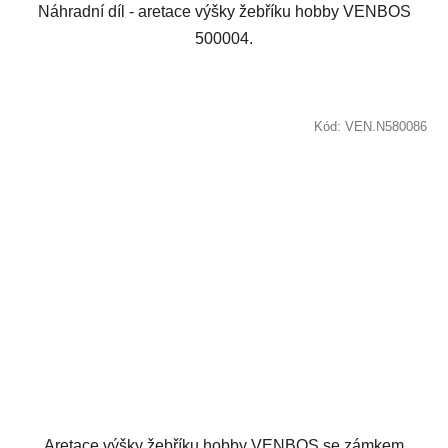
Náhradní díl - aretace výšky žebříku hobby VENBOS
500004.
Kód:
VEN.N580086
Aretace výšky žebříku hobby VENBOS se zámkem