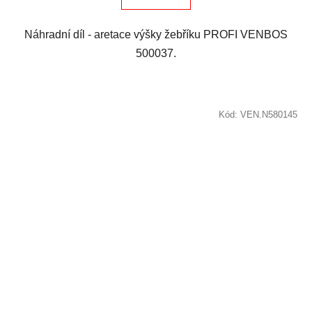
Náhradní díl - aretace výšky žebříku PROFI VENBOS
500037.
Kód:
VEN.N580145