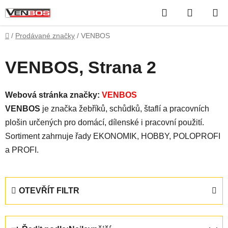
Přejít
Hledat
NÁKUP
na
obsah
KOŠÍK
Domů
/
Prodávané značky
/
VENBOS
VENBOS
, Strana 2
Webová stránka značky:
VENBOS
VENBOS
je značka žebříků, schůdků, štaflí a pracovních
plošin určených pro domácí, dílenské i pracovní použití.
Sortiment zahrnuje řady EKONOMIK, HOBBY, POLOPROFI
a PROFI.
OTEVŘÍT FILTR
Ř