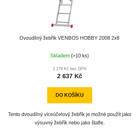
Dvoudílný žebřík VENBOS HOBBY 2008 2x8
Průměrné
Skladem
(>10 ks)
hodnocení
produktu
2 179 Kč bez DPH
2 637 Kč
je
4,8
z
DO KOŠÍKU
5
hvězdiček.
Tento dvoudílný víceúčelový žebřík je možné použít jako
výsuvný žebřík nebo jako štafle.