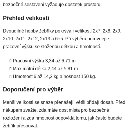
bezpečné sestavení vyžaduje dostatek prostoru.
í
p
Přehled velikostí
r
v
k
Dvoudílné hobby žebříky pokrývají velikosti 2x7, 2x8, 2x9,
y
2x10, 2x11, 2x12, 2x13 a 6+5. Při výběru porovnejte
v
pracovní výšku se složenou délkou a hmotností.
ý
p
Pracovní výška 3,34 až 6,71 m.
i
Maximální délka 2,44 až 5,81 m.
s
u
Hmotnost 6 až 14,2 kg a nosnost 150 kg.
Doporučení pro výběr
Menší velikosti se snáze přenášejí, větší přidají dosah. Před
nákupem zvažte, zda máte dost místa pro bezpečné
rozložení a zda hmotnost odpovídá tomu, jak často budete
žebřík přesouvat.