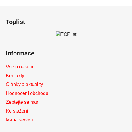
Z
á
Toplist
p
a
t
í
Informace
Vše o nákupu
Kontakty
Články a aktuality
Hodnocení obchodu
Zeptejte se nás
Ke stažení
Mapa serveru