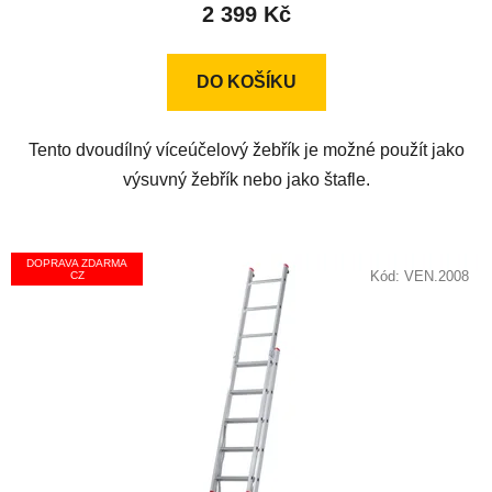
2 399 Kč
je
4,8
z
DO KOŠÍKU
5
hvězdiček.
Tento dvoudílný víceúčelový žebřík je možné použít jako
výsuvný žebřík nebo jako štafle.
DOPRAVA ZDARMA
Kód:
VEN.2008
CZ