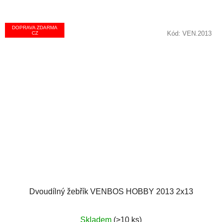
DOPRAVA ZDARMA
Kód:
VEN.2013
CZ
Dvoudílný žebřík VENBOS HOBBY 2013 2x13
Průměrné
Skladem
(>10 ks)