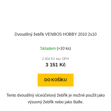
Dvoudílný žebřík VENBOS HOBBY 2010 2x10
Průměrné
Skladem
(>10 ks)
hodnocení
produktu
2 604 Kč bez DPH
3 151 Kč
je
5,0
z
DO KOŠÍKU
5
hvězdiček.
Tento dvoudílný víceúčelový žebřík je možné použít jako
výsuvný žebřík nebo jako štafle.