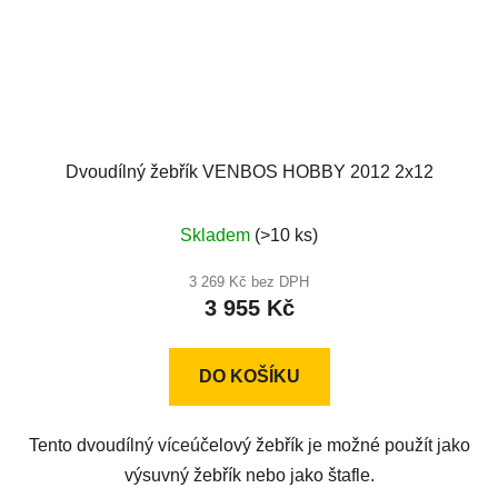
Dvoudílný žebřík VENBOS HOBBY 2012 2x12
Průměrné
Skladem
(>10 ks)
hodnocení
produktu
3 269 Kč bez DPH
3 955 Kč
je
5,0
z
DO KOŠÍKU
5
hvězdiček.
Tento dvoudílný víceúčelový žebřík je možné použít jako
výsuvný žebřík nebo jako štafle.