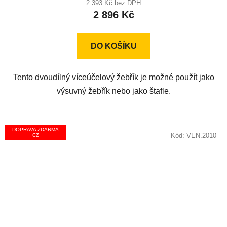
produktu
2 393 Kč bez DPH
2 896 Kč
je
5,0
z
DO KOŠÍKU
5
hvězdiček.
Tento dvoudílný víceúčelový žebřík je možné použít jako
výsuvný žebřík nebo jako štafle.
DOPRAVA ZDARMA
Kód:
VEN.2010
CZ