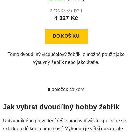
hodnocení
produktu
3 576 Kč bez DPH
4 327 Kč
je
4,0
z
DO KOŠÍKU
5
hvězdiček.
Tento dvoudílný víceúčelový žebřík je možné použít jako
výsuvný žebřík nebo jako štafle.
8
položek celkem
O
v
l
Jak vybrat dvoudílný hobby žebřík
á
d
U dvoudílného provedení řešte pracovní výšku společně se
a
skladnou délkou a hmotností. Výhodou je větší dosah, ale
c