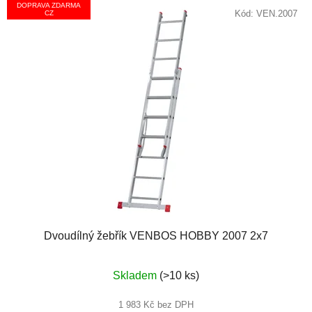
DOPRAVA ZDARMA
Kód:
VEN.2007
CZ
Dvoudílný žebřík VENBOS HOBBY 2007 2x7
Průměrné
Skladem
(>10 ks)
hodnocení
produktu
1 983 Kč bez DPH