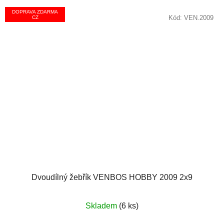
DOPRAVA ZDARMA
Kód:
VEN.2009
CZ
Dvoudílný žebřík VENBOS HOBBY 2009 2x9
Průměrné
Skladem
(6 ks)
hodnocení