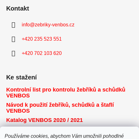
Kontakt
info
@
zebriky-venbos.cz
+420 235 523 551
+420 702 103 620
Ke stažení
Kontrolní list pro kontrolu žebříků a schůdků
VENBOS
Návod k použití žebříků, schůdků a štaflí
VENBOS
Katalog VENBOS 2020 / 2021
Používáme cookies, abychom Vám umožnili pohodlné