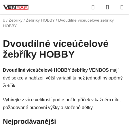
Přejít
Hledat
NÁKUP
na
obsah
KOŠÍK
Domů
/
Žebříky
/
Žebříky HOBBY
/
Dvoudílné víceúčelové žebříky
HOBBY
Dvoudílné víceúčelové
žebříky HOBBY
Dvoudílné víceúčelové HOBBY žebříky VENBOS
mají
dvě sekce a nabízejí větší variabilitu než jednodílný opěrný
žebřík.
Vybírejte z více velikostí podle počtu příček v každém dílu,
požadované pracovní výšky a složené délky.
Nejprodávanější