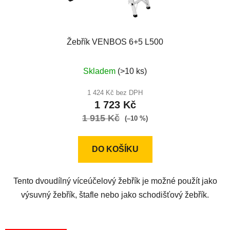
k
t
ů
Žebřík VENBOS 6+5 L500
Průměrné
Skladem
(>10 ks)
hodnocení
produktu
1 424 Kč bez DPH
1 723 Kč
je
1 915 Kč
5,0
(–10 %)
z
5
DO KOŠÍKU
hvězdiček.
Tento dvoudílný víceúčelový žebřík je možné použít jako
výsuvný žebřík, štafle nebo jako schodišťový žebřík.