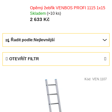
Opěrný žebřík VENBOS PROFI 1115 1x15
Skladem
(>10 ks)
2 633 Kč
Ř
Řadit podle:
Nejlevnější
a
z
e
OTEVŘÍT FILTR
n
í
V
p
ý
Kód:
VEN.1107
r
p
o
i
d
s
u
p
k