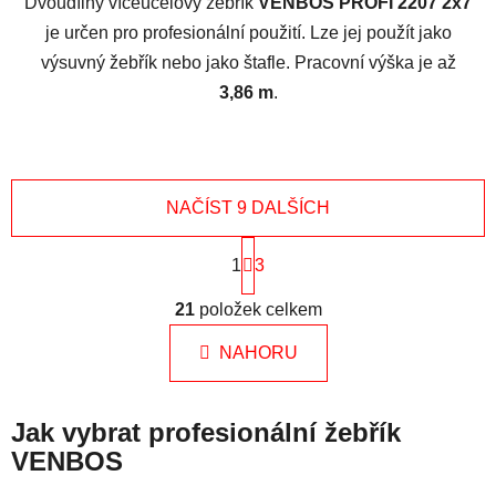
Dvoudílný víceúčelový žebřík
VENBOS PROFI 2207 2x7
je určen pro profesionální použití. Lze jej použít jako
výsuvný žebřík nebo jako štafle. Pracovní výška je až
3,86 m
.
NAČÍST 9 DALŠÍCH
S
1
t
3
r
O
á
21
položek celkem
v
n
l
k
NAHORU
á
o
d
v
a
á
Jak vybrat profesionální žebřík
n
c
í
VENBOS
í
p