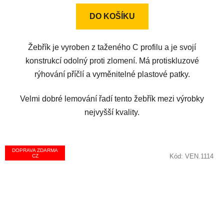
z
DO KOŠÍKU
5
hvězdiček.
Žebřík je vyroben z taženého C profilu a je svojí
konstrukcí odolný proti zlomení. Má protiskluzové
rýhování příčlí a vyměnitelné plastové patky.
Velmi dobré lemování řadí tento žebřík mezi výrobky
nejvyšší kvality.
DOPRAVA ZDARMA
Kód:
VEN.1114
CZ