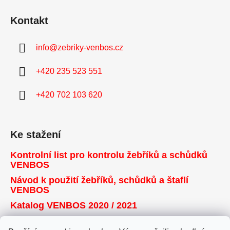
Kontakt
info
@
zebriky-venbos.cz
+420 235 523 551
+420 702 103 620
Ke stažení
Kontrolní list pro kontrolu žebříků a schůdků
VENBOS
Návod k použití žebříků, schůdků a štaflí
VENBOS
Katalog VENBOS 2020 / 2021