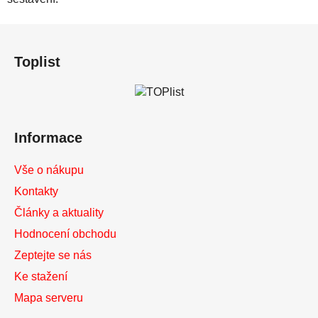
Z
á
Toplist
p
a
t
í
Informace
Vše o nákupu
Kontakty
Články a aktuality
Hodnocení obchodu
Zeptejte se nás
Ke stažení
Mapa serveru