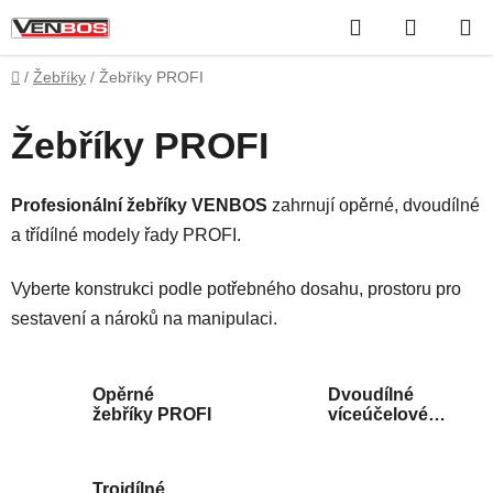
Přejít
Hledat
NÁKUP
na
obsah
KOŠÍK
Domů
/
Žebříky
/
Žebříky PROFI
Žebříky PROFI
Profesionální žebříky VENBOS
zahrnují opěrné, dvoudílné
a třídílné modely řady PROFI.
Vyberte konstrukci podle potřebného dosahu, prostoru pro
sestavení a nároků na manipulaci.
Opěrné
Dvoudílné
žebříky PROFI
víceúčelové
žebříky PROFI
Trojdílné