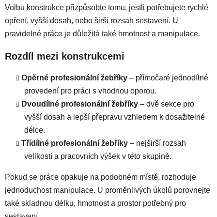
r
Volbu konstrukce přizpůsobte tomu, jestli potřebujete rychlé
v
opření, vyšší dosah, nebo širší rozsah sestavení. U
k
pravidelné práce je důležitá také hmotnost a manipulace.
y
v
Rozdíl mezi konstrukcemi
ý
p
Opěrné profesionální žebříky
– přímočaré jednodílné
i
s
provedení pro práci s vhodnou oporou.
u
Dvoudílné profesionální žebříky
– dvě sekce pro
vyšší dosah a lepší přepravu vzhledem k dosažitelné
délce.
Třídílné profesionální žebříky
– nejširší rozsah
velikostí a pracovních výšek v této skupině.
Pokud se práce opakuje na podobném místě, rozhoduje
jednoduchost manipulace. U proměnlivých úkolů porovnejte
také skladnou délku, hmotnost a prostor potřebný pro
sestavení.