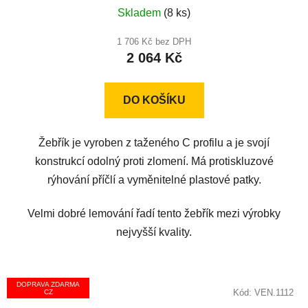
Průměrné
Skladem
(8 ks)
hodnocení
produktu
1 706 Kč bez DPH
2 064 Kč
je
4,3
z
DO KOŠÍKU
5
hvězdiček.
Žebřík je vyroben z taženého C profilu a je svojí
konstrukcí odolný proti zlomení. Má protiskluzové
rýhování příčlí a vyměnitelné plastové patky.
Velmi dobré lemování řadí tento žebřík mezi výrobky
nejvyšší kvality.
DOPRAVA ZDARMA
Kód:
VEN.1112
CZ