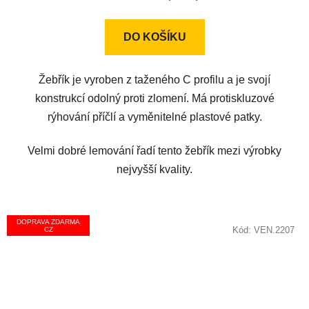
z
5
DO KOŠÍKU
hvězdiček.
Žebřík je vyroben z taženého C profilu a je svojí
konstrukcí odolný proti zlomení. Má protiskluzové
rýhování příčlí a vyměnitelné plastové patky.
Velmi dobré lemování řadí tento žebřík mezi výrobky
nejvyšší kvality.
DOPRAVA ZDARMA
Kód:
VEN.2207
CZ