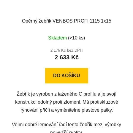
Opěrný žebřík VENBOS PROFI 1115 1x15
Průměrné
Skladem
(>10 ks)
hodnocení
produktu
2 176 Kč bez DPH
2 633 Kč
je
5,0
z
DO KOŠÍKU
5
hvězdiček.
Žebřík je vyroben z taženého C profilu a je svojí
konstrukcí odolný proti zlomení. Má protiskluzové
rýhování příčlí a vyměnitelné plastové patky.
Velmi dobré lemování řadí tento žebřík mezi výrobky
nejvyšší kvality.