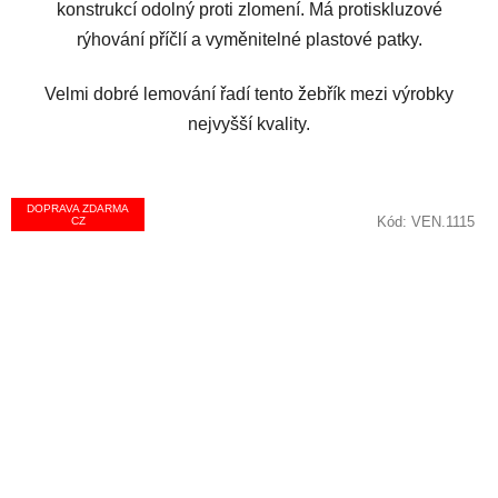
konstrukcí odolný proti zlomení. Má protiskluzové
rýhování příčlí a vyměnitelné plastové patky.
Velmi dobré lemování řadí tento žebřík mezi výrobky
nejvyšší kvality.
DOPRAVA ZDARMA
Kód:
VEN.1115
CZ