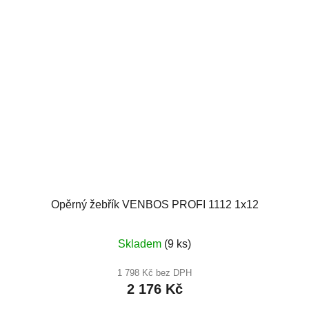
Opěrný žebřík VENBOS PROFI 1112 1x12
Průměrné
Skladem
(9 ks)
hodnocení
produktu
1 798 Kč bez DPH
2 176 Kč
je
5,0