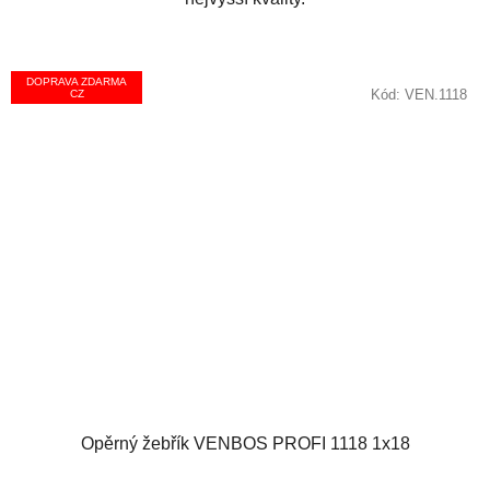
DOPRAVA ZDARMA
Kód:
VEN.1118
CZ
Opěrný žebřík VENBOS PROFI 1118 1x18
Průměrné