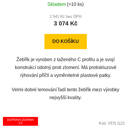
Skladem
(>10 ks)
hodnocení
produktu
2 541 Kč bez DPH
3 074 Kč
je
5,0
z
DO KOŠÍKU
5
hvězdiček.
Žebřík je vyroben z taženého C profilu a je svojí
konstrukcí odolný proti zlomení. Má protiskluzové
rýhování příčlí a vyměnitelné plastové patky.
Velmi dobré lemování řadí tento žebřík mezi výrobky
nejvyšší kvality.
DOPRAVA ZDARMA
Kód:
VEN.1121
CZ