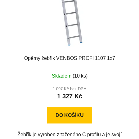
r
t
o
ů
d
u
k
t
ů
Opěrný žebřík VENBOS PROFI 1107 1x7
Skladem
(10 ks)
1 097 Kč bez DPH
1 327 Kč
DO KOŠÍKU
Žebřík je vyroben z taženého C profilu a je svojí