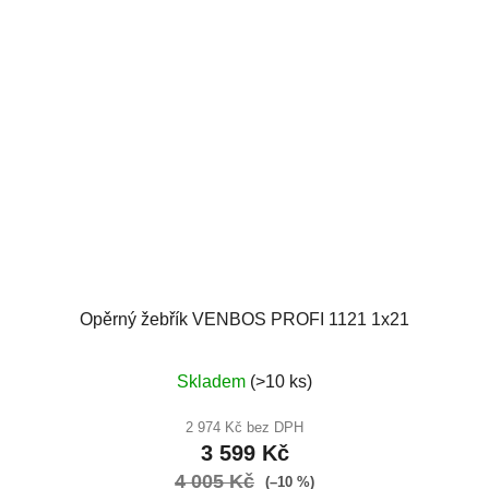
Opěrný žebřík VENBOS PROFI 1121 1x21
Průměrné
Skladem
(>10 ks)
hodnocení
produktu
2 974 Kč bez DPH
3 599 Kč
je
4 005 Kč
5,0
(–10 %)