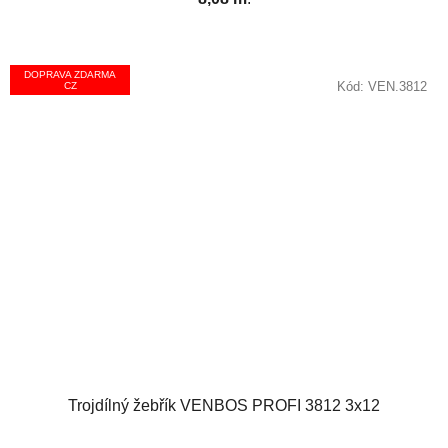
DOPRAVA ZDARMA
Kód:
VEN.3812
CZ
Trojdílný žebřík VENBOS PROFI 3812 3x12
Průměrné