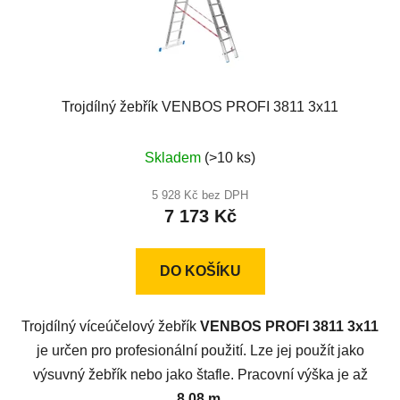
Trojdílný žebřík VENBOS PROFI 3811 3x11
Průměrné
Skladem
(>10 ks)
hodnocení
produktu
5 928 Kč bez DPH
7 173 Kč
je
5,0
z
DO KOŠÍKU
5
hvězdiček.
Trojdílný víceúčelový žebřík
VENBOS PROFI 3811 3x11
je určen pro profesionální použití. Lze jej použít jako
výsuvný žebřík nebo jako štafle. Pracovní výška je až
8,08 m
.