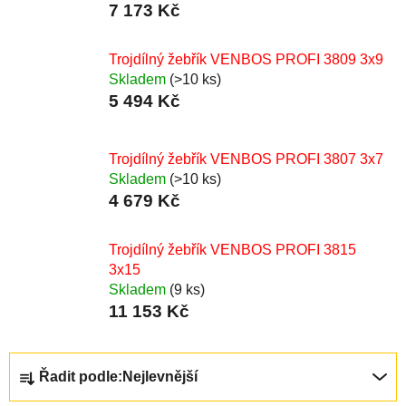
7 173 Kč
Trojdílný žebřík VENBOS PROFI 3809 3x9
Skladem
(>10 ks)
5 494 Kč
Trojdílný žebřík VENBOS PROFI 3807 3x7
Skladem
(>10 ks)
4 679 Kč
Trojdílný žebřík VENBOS PROFI 3815
3x15
Skladem
(9 ks)
11 153 Kč
Ř
Řadit podle:
Nejlevnější
a