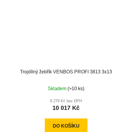
Trojdílný žebřík VENBOS PROFI 3813 3x13
Průměrné
Skladem
(>10 ks)
hodnocení
produktu
8 279 Kč bez DPH
10 017 Kč
je
4,5
z
DO KOŠÍKU
5