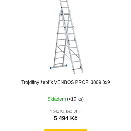
Trojdílný žebřík VENBOS PROFI 3809 3x9
Průměrné
Skladem
(>10 ks)
hodnocení
produktu
4 541 Kč bez DPH
5 494 Kč
je
4,7