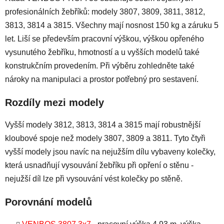
a
profesionálních žebříků: modely 3807, 3809, 3811, 3812,
c
3813, 3814 a 3815. Všechny mají nosnost 150 kg a záruku 5
í
p
let. Liší se především pracovní výškou, výškou opřeného
r
vysunutého žebříku, hmotností a u vyšších modelů také
v
konstrukčním provedením. Při výběru zohledněte také
k
nároky na manipulaci a prostor potřebný pro sestavení.
y
v
Rozdíly mezi modely
ý
p
Vyšší modely 3812, 3813, 3814 a 3815 mají robustnější
i
s
kloubové spoje než modely 3807, 3809 a 3811. Tyto čtyři
u
vyšší modely jsou navíc na nejužším dílu vybaveny kolečky,
která usnadňují vysouvání žebříku při opření o stěnu -
nejužší díl lze při vysouvání vést kolečky po stěně.
Porovnání modelů