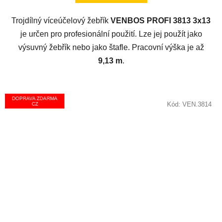
hvězdiček.
Trojdílný víceúčelový žebřík
VENBOS PROFI 3813 3x13
je určen pro profesionální použití. Lze jej použít jako
výsuvný žebřík nebo jako štafle. Pracovní výška je až
9,13 m
.
DOPRAVA ZDARMA
Kód:
VEN.3814
CZ