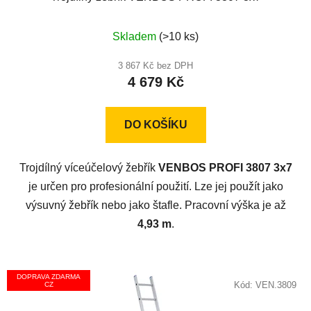
Průměrné
Skladem
(>10 ks)
hodnocení
produktu
3 867 Kč bez DPH
4 679 Kč
je
5,0
z
DO KOŠÍKU
5
hvězdiček.
Trojdílný víceúčelový žebřík
VENBOS PROFI 3807 3x7
je určen pro profesionální použití. Lze jej použít jako
výsuvný žebřík nebo jako štafle. Pracovní výška je až
4,93 m
.
DOPRAVA ZDARMA
Kód:
VEN.3809
CZ