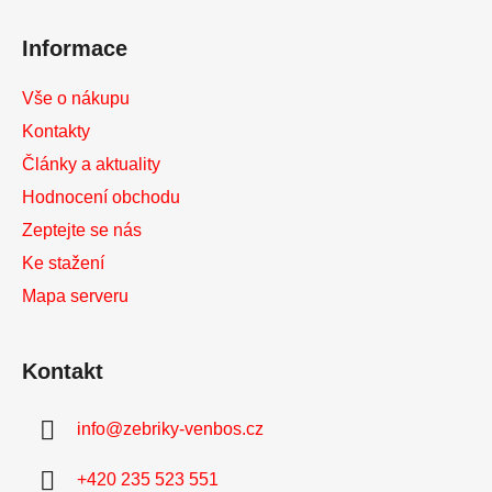
í
Informace
Vše o nákupu
Kontakty
Články a aktuality
Hodnocení obchodu
Zeptejte se nás
Ke stažení
Mapa serveru
Kontakt
info
@
zebriky-venbos.cz
+420 235 523 551