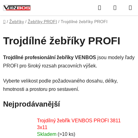
Přejít
Hledat
NÁKUP
na
obsah
KOŠÍK
Domů
/
Žebříky
/
Žebříky PROFI
/
Trojdílné žebříky PROFI
Trojdílné žebříky PROFI
Trojdílné profesionální žebříky VENBOS
jsou modely řady
PROFI pro široký rozsah pracovních výšek.
Vyberte velikost podle požadovaného dosahu, délky,
hmotnosti a prostoru pro sestavení.
Nejprodávanější
Trojdílný žebřík VENBOS PROFI 3811
3x11
Skladem
(>10 ks)