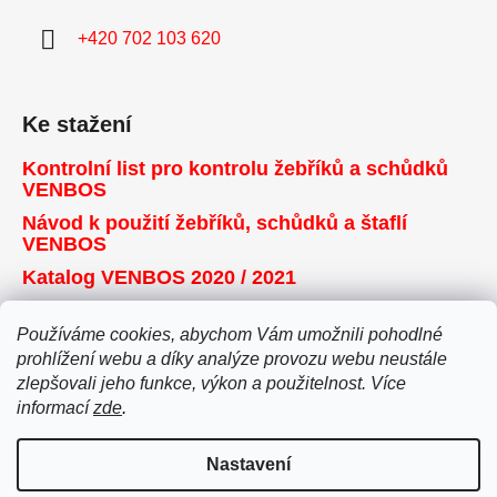
+420 702 103 620
Ke stažení
Kontrolní list pro kontrolu žebříků a schůdků
VENBOS
Návod k použití žebříků, schůdků a štaflí
VENBOS
Katalog VENBOS 2020 / 2021
Používáme cookies, abychom Vám umožnili pohodlné
Přijímáme online platby
prohlížení webu a díky analýze provozu webu neustále
zlepšovali jeho funkce, výkon a použitelnost. Více
informací
zde
.
Nastavení