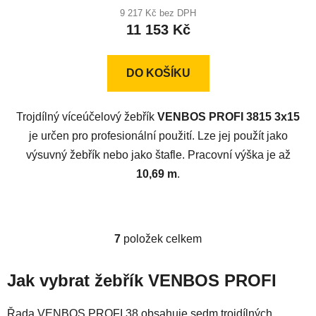
produktu
9 217 Kč bez DPH
11 153 Kč
je
4,6
z
DO KOŠÍKU
5
hvězdiček.
Trojdílný víceúčelový žebřík
VENBOS PROFI 3815 3x15
je určen pro profesionální použití. Lze jej použít jako
výsuvný žebřík nebo jako štafle. Pracovní výška je až
10,69 m
.
7
položek celkem
O
v
l
Jak vybrat žebřík VENBOS PROFI
á
d
Řada VENBOS PROFI 38 obsahuje sedm trojdílných