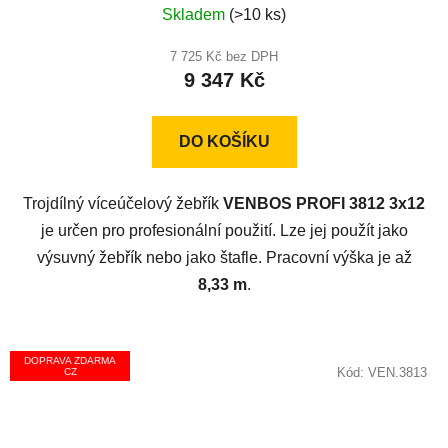
Skladem
(>10 ks)
hodnocení
produktu
7 725 Kč bez DPH
9 347 Kč
je
5,0
z
DO KOŠÍKU
5
hvězdiček.
Trojdílný víceúčelový žebřík
VENBOS PROFI 3812 3x12
je určen pro profesionální použití. Lze jej použít jako
výsuvný žebřík nebo jako štafle. Pracovní výška je až
8,33 m
.
DOPRAVA ZDARMA
Kód:
VEN.3813
CZ