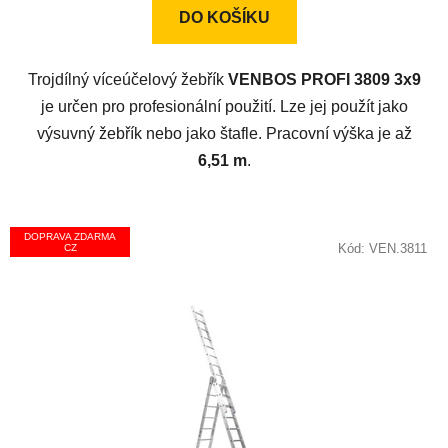
z
DO KOŠÍKU
5
hvězdiček.
Trojdílný víceúčelový žebřík
VENBOS PROFI 3809 3x9
je určen pro profesionální použití. Lze jej použít jako
výsuvný žebřík nebo jako štafle. Pracovní výška je až
6,51 m
.
DOPRAVA ZDARMA
Kód:
VEN.3811
CZ