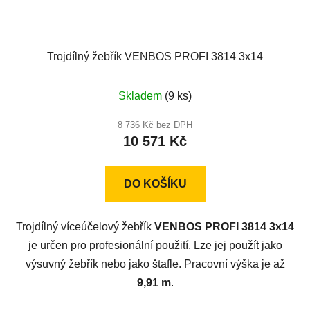
Trojdílný žebřík VENBOS PROFI 3814 3x14
Průměrné
Skladem
(9 ks)
hodnocení
produktu
8 736 Kč bez DPH
10 571 Kč
je
4,8
z
DO KOŠÍKU
5
hvězdiček.
Trojdílný víceúčelový žebřík
VENBOS PROFI 3814 3x14
je určen pro profesionální použití. Lze jej použít jako
výsuvný žebřík nebo jako štafle. Pracovní výška je až
9,91 m
.