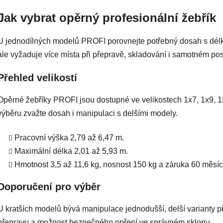
v
Jak vybrat opěrný profesionální žebřík
l
á
U jednodílných modelů PROFI porovnejte potřebný dosah s délko
d
a
ale vyžaduje více místa při přepravě, skladování i samotném pos
c
í
Přehled velikostí
p
r
Opěrné žebříky PROFI jsou dostupné ve velikostech 1x7, 1x9, 1x
v
výběru zvažte dosah i manipulaci s delšími modely.
k
y
Pracovní výška 2,79 až 6,47 m.
v
Maximální délka 2,01 až 5,93 m.
ý
p
Hmotnost 3,5 až 11,6 kg, nosnost 150 kg a záruka 60 měsíc
i
s
Doporučení pro výběr
u
U kratších modelů bývá manipulace jednodušší, delší varianty p
přepravu a možnost bezpečného opření ve správném sklonu.