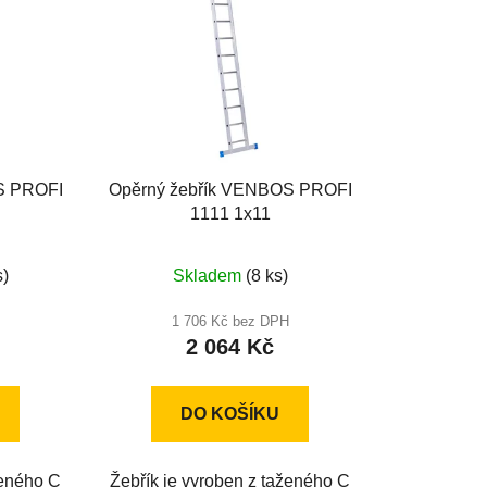
o
d
u
k
t
ů
S PROFI
Opěrný žebřík VENBOS PROFI
1111 1x11
Průměrné
s)
Skladem
(8 ks)
hodnocení
produktu
1 706 Kč bez DPH
2 064 Kč
je
4,3
z
DO KOŠÍKU
5
hvězdiček.
ženého C
Žebřík je vyroben z taženého C