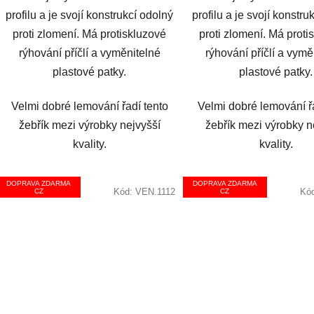
profilu a je svojí konstrukcí odolný
profilu a je svojí konstru
proti zlomení. Má protiskluzové
proti zlomení. Má proti
rýhování příčlí a vyměnitelné
rýhování příčlí a vymě
plastové patky.
plastové patky.
Velmi dobré lemování řadí tento
Velmi dobré lemování ř
žebřík mezi výrobky nejvyšší
žebřík mezi výrobky n
kvality.
kvality.
DOPRAVA ZDARMA
DOPRAVA ZDARMA
Kód:
VEN.1112
Kó
CZ
CZ