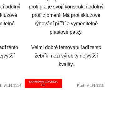
kcí odolný
profilu a je svojí konstrukcí odolný
skluzové
proti zlomení. Má protiskluzové
nitelné
rýhování příčlí a vyměnitelné
plastové patky.
adí tento
Velmi dobré lemování řadí tento
ejvyšší
žebřík mezi výrobky nejvyšší
kvality.
DOPRAVA ZDARMA
d:
VEN.1114
Kód:
VEN.1115
CZ