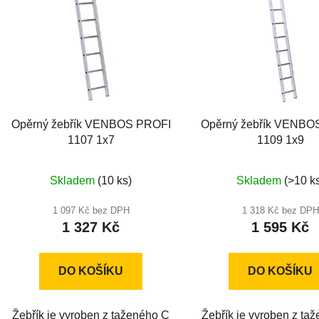
p
i
s
p
r
o
d
Opěrný žebřík VENBOS PROFI
Opěrný žebřík VENBO
u
1107 1x7
1109 1x9
k
t
Skladem
(10 ks)
Skladem
(>10 k
ů
1 097 Kč bez DPH
1 318 Kč bez DPH
1 327 Kč
1 595 Kč
DO KOŠÍKU
DO KOŠÍKU
Žebřík je vyroben z taženého C
Žebřík je vyroben z ta