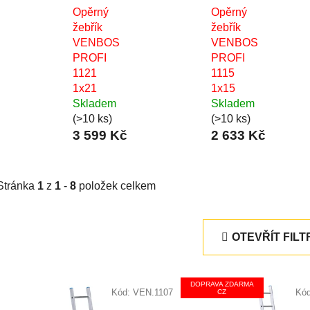
Opěrný
Opěrný
žebřík
žebřík
VENBOS
VENBOS
PROFI
PROFI
1121
1115
1x21
1x15
Skladem
Skladem
(>10 ks)
(>10 ks)
3 599 Kč
2 633 Kč
Stránka
1
z
1
-
8
položek celkem
OTEVŘÍT FILT
V
DOPRAVA ZDARMA
ý
Kód:
VEN.1107
Kó
CZ