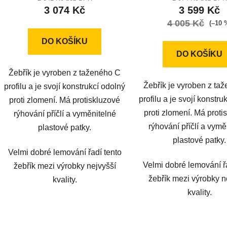
3 074 Kč
3 599 Kč
je
je
4 005 Kč
5,0
5,0
(–10 
z
z
DO KOŠÍKU
5
5
DO KOŠÍKU
hvězdiček.
hvězdič
Žebřík je vyroben z taženého C
Žebřík je vyroben z ta
profilu a je svojí konstrukcí odolný
profilu a je svojí konstru
proti zlomení. Má protiskluzové
proti zlomení. Má proti
rýhování příčlí a vyměnitelné
rýhování příčlí a vymě
plastové patky.
plastové patky.
Velmi dobré lemování řadí tento
Velmi dobré lemování ř
žebřík mezi výrobky nejvyšší
žebřík mezi výrobky n
kvality.
kvality.
O