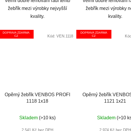
Velmi dobré lemování řadí tento
Velmi dobré lemování ř
žebřík mezi výrobky nejvyšší
žebřík mezi výrobky n
kvality.
kvality.
DOPRAVA ZDARMA
DOPRAVA ZDARMA
Kód:
VEN.1118
Kó
CZ
CZ
Opěrný žebřík VENBOS PROFI
Opěrný žebřík VENBO
1118 1x18
1121 1x21
Průměrné
Průměr
Skladem
(>10 ks)
Skladem
(>10 k
hodnocení
hodnoc
produktu
produkt
2 541 Kč bez DPH
2 974 Kč bez DPH