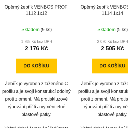
Opěrný žebřík VENBOS PROFI
Opěrný žebřík VENBO
1112 1x12
1114 1x14
Průměrné
Skladem
(9 ks)
Skladem
(5 ks)
hodnocení
produktu
1 798 Kč bez DPH
2 070 Kč bez DPH
2 176 Kč
2 505 Kč
je
5,0
z
DO KOŠÍKU
DO KOŠÍKU
5
hvězdiček.
Žebřík je vyroben z taženého C
Žebřík je vyroben z ta
profilu a je svojí konstrukcí odolný
profilu a je svojí konstru
proti zlomení. Má protiskluzové
proti zlomení. Má proti
rýhování příčlí a vyměnitelné
rýhování příčlí a vymě
plastové patky.
plastové patky.