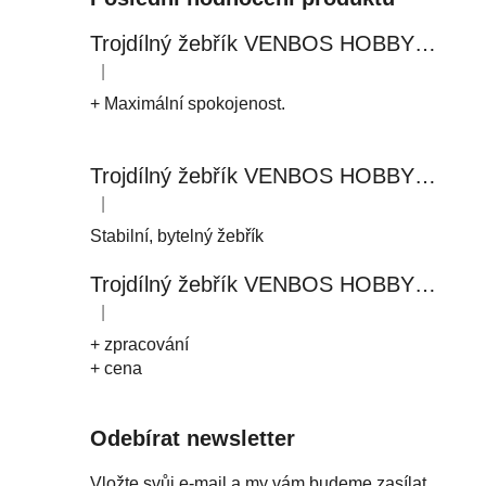
Trojdílný žebřík VENBOS HOBBY 4409 3x9
|
Hodnocení produktu je 5 z 5 hvězdiček.
+ Maximální spokojenost.
Trojdílný žebřík VENBOS HOBBY 4411 3x11
|
Hodnocení produktu je 5 z 5 hvězdiček.
Stabilní, bytelný žebřík
Trojdílný žebřík VENBOS HOBBY 4408 3x8
|
Hodnocení produktu je 5 z 5 hvězdiček.
+ zpracování
+ cena
Odebírat newsletter
Vložte svůj e-mail a my vám budeme zasílat