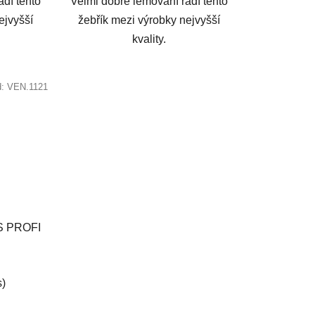
adí tento
Velmi dobré lemování řadí tento
ejvyšší
žebřík mezi výrobky nejvyšší
kvality.
d:
VEN.1121
S PROFI
né
s)
ení
u