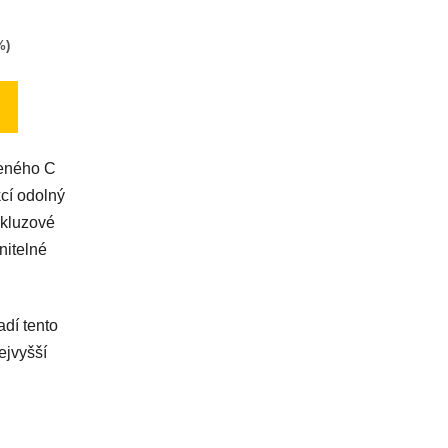
%)
ek.
ženého C
kcí odolný
skluzové
nitelné
adí tento
ejvyšší