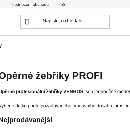
Hodnocení obchodu
Zeptejte se nás
Ke stažení
y
Opěrné žebříky PROFI
Opěrné profesionální žebříky VENBOS
jsou jednodílné model
Vyberte délku podle požadovaného pracovního dosahu, prostoru 
Nejprodávanější