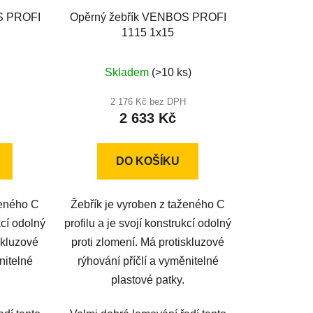
S PROFI
Opěrný žebřík VENBOS PROFI
1115 1x15
Průměrné
Skladem
(>10 ks)
hodnocení
produktu
2 176 Kč bez DPH
2 633 Kč
je
5,0
z
DO KOŠÍKU
5
hvězdiček.
ženého C
Žebřík je vyroben z taženého C
kcí odolný
profilu a je svojí konstrukcí odolný
skluzové
proti zlomení. Má protiskluzové
nitelné
rýhování příčlí a vyměnitelné
plastové patky.