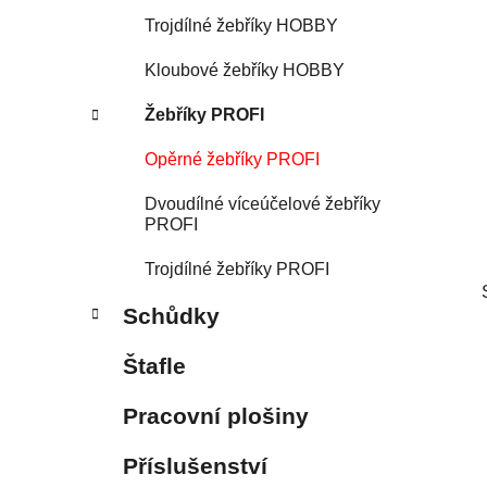
p
Trojdílné žebříky HOBBY
a
Kloubové žebříky HOBBY
n
e
Žebříky PROFI
l
Opěrné žebříky PROFI
Dvoudílné víceúčelové žebříky
PROFI
Trojdílné žebříky PROFI
Schůdky
Štafle
Pracovní plošiny
Příslušenství