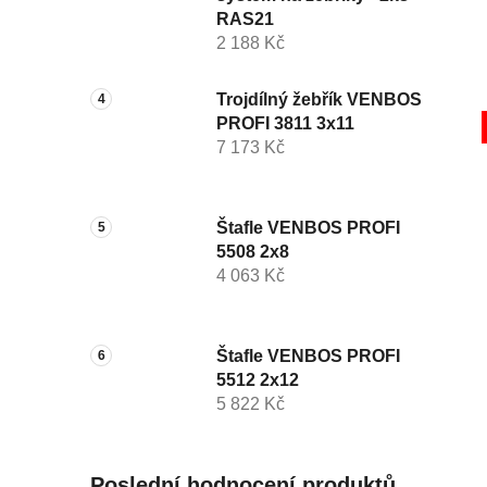
RAS21
2 188 Kč
Trojdílný žebřík VENBOS
PROFI 3811 3x11
7 173 Kč
Štafle VENBOS PROFI
5508 2x8
4 063 Kč
Štafle VENBOS PROFI
5512 2x12
5 822 Kč
Poslední hodnocení produktů