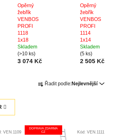
Opěrný
Opěrný
žebřík
žebřík
VENBOS
VENBOS
PROFI
PROFI
1118
1114
1x18
1x14
Skladem
Skladem
(>10 ks)
(5 ks)
3 074 Kč
2 505 Kč
Ř
Řadit podle:
Nejlevnější
a
z
e
R
n
í
p
DOPRAVA ZDARMA
d:
VEN.1109
Kód:
VEN.1111
CZ
r