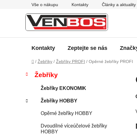
Přejít
Vše o nákupu
Kontakty
Články a aktuality
na
obsah
Kontakty
Zeptejte se nás
Značk
Domů
/
Žebříky
/
Žebříky PROFI
/
Opěrné žebříky PROFI
P
K
Přeskočit
Žebříky
a
kategorie
o
t
s
Žebříky EKONOMIK
e
t
g
Žebříky HOBBY
r
o
a
r
Opěrné žebříky HOBBY
i
n
e
n
Dvoudílné víceúčelové žebříky
HOBBY
í